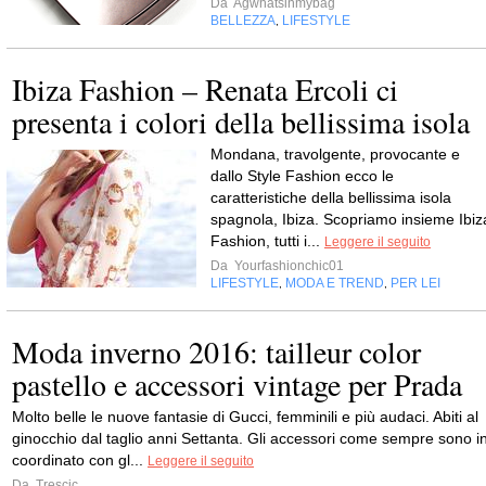
Da
Agwhatsinmybag
BELLEZZA
LIFESTYLE
,
Ibiza Fashion – Renata Ercoli ci
presenta i colori della bellissima isola
Mondana, travolgente, provocante e
dallo Style Fashion ecco le
caratteristiche della bellissima isola
spagnola, Ibiza. Scopriamo insieme Ibiz
Fashion, tutti i...
Leggere il seguito
Da
Yourfashionchic01
LIFESTYLE
MODA E TREND
PER LEI
,
,
Moda inverno 2016: tailleur color
pastello e accessori vintage per Prada
Molto belle le nuove fantasie di Gucci, femminili e più audaci. Abiti al
ginocchio dal taglio anni Settanta. Gli accessori come sempre sono i
coordinato con gl...
Leggere il seguito
Da
Trescic