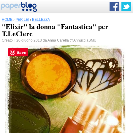
HOME
›
PER LEI
›
BELLEZZA
"Elixir" la donna "Fantastica" per
T.LeClerc
Creato il 20 giugno 2013 da
Anna Carella
@AnnucciaSMU
Save