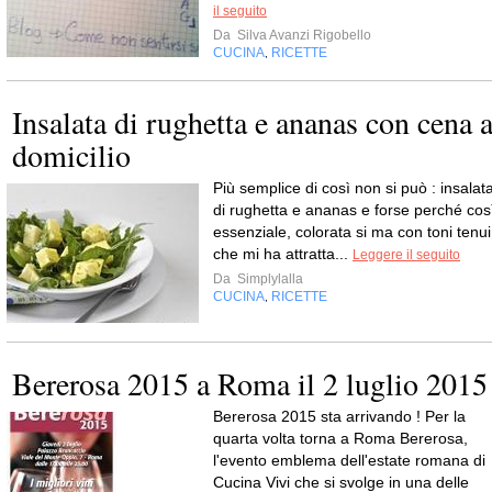
il seguito
Da
Silva Avanzi Rigobello
CUCINA
RICETTE
,
Insalata di rughetta e ananas con cena 
domicilio
Più semplice di così non si può : insalat
di rughetta e ananas e forse perché cos
essenziale, colorata si ma con toni tenui
che mi ha attratta...
Leggere il seguito
Da
Simplylalla
CUCINA
RICETTE
,
Bererosa 2015 a Roma il 2 luglio 2015
Bererosa 2015 sta arrivando ! Per la
quarta volta torna a Roma Bererosa,
l'evento emblema dell'estate romana di
Cucina Vivi che si svolge in una delle