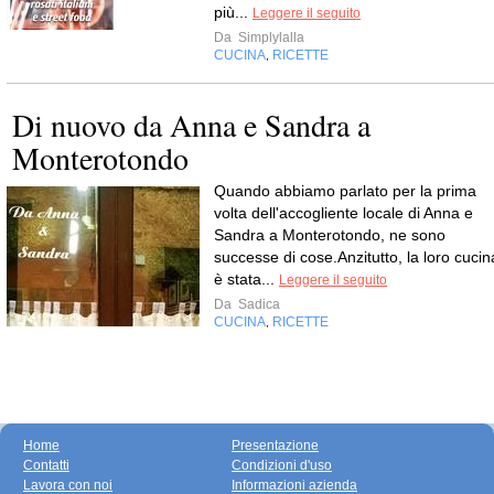
più...
Leggere il seguito
Da
Simplylalla
CUCINA
RICETTE
,
Di nuovo da Anna e Sandra a
Monterotondo
Quando abbiamo parlato per la prima
volta dell'accogliente locale di Anna e
Sandra a Monterotondo, ne sono
successe di cose.Anzitutto, la loro cucin
è stata...
Leggere il seguito
Da
Sadica
CUCINA
RICETTE
,
Home
Presentazione
Contatti
Condizioni d'uso
Lavora con noi
Informazioni azienda