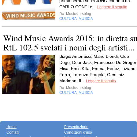
prima serata su RAIUNO condotti da
CARLO CONTI e...
Leggere il seguito
Da
Musicstarsblog
CULTURA
MUSICA
,
Wind Music Awards 2015: in diretta s
RtL 102.5 svelati i nomi degli artisti...
Biagio Antonacci, Mario Biondi, Club
Dogo, Dear Jack, Francesco De Gregori
Elisa, Emis Killa, Emma, Fedez, Tiziano
Ferro, Lorenzo Fragola, Gemitaiz
Madman, Il...
Leggere il seguito
Da
Musicstarsblog
CULTURA
MUSICA
,
Home
Presentazione
Contatti
Condizioni d'uso