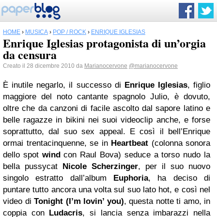
HOME
›
MUSICA
›
POP / ROCK
›
ENRIQUE IGLESIAS
Enrique Iglesias protagonista di un’orgia
da censura
Creato il 28 dicembre 2010 da
Marianocervone
@marianocervone
È inutile negarlo, il successo di
Enrique Iglesias
, figlio
maggiore del noto cantante spagnolo Julio, è dovuto,
oltre che da canzoni di facile ascolto dal sapore latino e
belle ragazze in bikini nei suoi videoclip anche, e forse
soprattutto, dal suo sex appeal. E così il bell’Enrique
ormai trentacinquenne, se in
Heartbeat
(colonna sonora
dello spot
wind
con Raul Bova) seduce a torso nudo la
bella pussycat
Nicole Scherzinger
, per il suo nuovo
singolo estratto dall’album
Euphoria
, ha deciso di
puntare tutto ancora una volta sul suo lato hot, e così nel
video di
Tonight (I’m lovin’ you)
, questa notte ti amo, in
coppia con
Ludacris
, si lancia senza imbarazzi nella