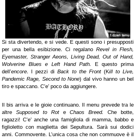
Si sta divertendo, e si vede. E questi sono i presupposti
per una bella esibizione. Ci regalano
Revel in Flesh,
Eyemaster, Stranger Aeons, Living Dead, Out of Hand,
Wolverine Blues e Left Hand Path.
E questo prima
dell’
encore
. I pezzi di
Back to the Front
(K
ill to Live,
Pandemic Rage, Second to None
) dal vivo hanno un bel
tiro e spaccano. C’e’ poco da aggiungere.
Il bis arriva e le gioie continuano. Il menu prevede tra le
altre
Supposed to Rot
e
Chaos Breed.
Che botte,
ragazzi! C’e’ anche una famigliola di mamma, babbo e
figlioletto con maglietta dei Sepultura. Sarà sui dodici
anni. Commovente. L’unica cosa che non commuove è il