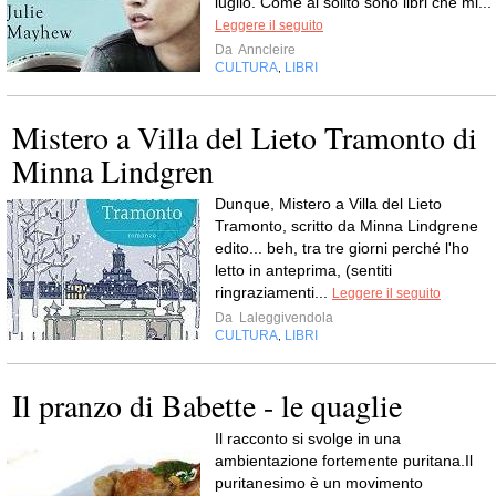
luglio. Come al solito sono libri che mi...
Leggere il seguito
Da
Anncleire
CULTURA
LIBRI
,
Mistero a Villa del Lieto Tramonto di
Minna Lindgren
Dunque, Mistero a Villa del Lieto
Tramonto, scritto da Minna Lindgrene
edito... beh, tra tre giorni perché l'ho
letto in anteprima, (sentiti
ringraziamenti...
Leggere il seguito
Da
Laleggivendola
CULTURA
LIBRI
,
Il pranzo di Babette - le quaglie
Il racconto si svolge in una
ambientazione fortemente puritana.Il
puritanesimo è un movimento