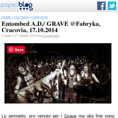
HOME
›
CULTURA
›
CRACOVIA
Entombed A.D./ GRAVE @Fabryka,
Cracovia, 17.10.2014
Creato il 27 ottobre 2014 da
Cicciorusso
Save
Lo ammetto, ero venuto per i
Grave
ma alla fine sono