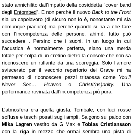
stato annichilito dall’impatto della cosiddetta “cover band
degli
Entombed
”. E non perché il nuovo
Back to the Front
sia un capolavoro (di sicuro non lo è, nonostante mi sia
comunque piaciuto) ma perché quando si ha a che fare
con l’incompetenza delle persone, ahimè, tutto può
succedere . Persino che i suoni, in un luogo in cui
l’acustica è normalmente perfetta, siano una merda
totale per colpa di un cretino dietro la console che non sa
riconoscere un rullante da una scoreggia. Solo l’amore
sviscerato per il vecchio repertorio dei Grave mi ha
permesso di riconoscere pezzi tritaossa come
You’ll
Never See… Heaven
o
Christi(ns)anity.
Una
performance rovinata dall’incompetenza più pura.
L’atmosfera era quella giusta. Tombale, con luci rosse
soffuse e teschi posati sugli ampli. Salgono sul palco con
Mika
Lagren
vestito da G Max e
Tobias Cristiansson
con la
riga
in mezzo che ormai sembra una pista di