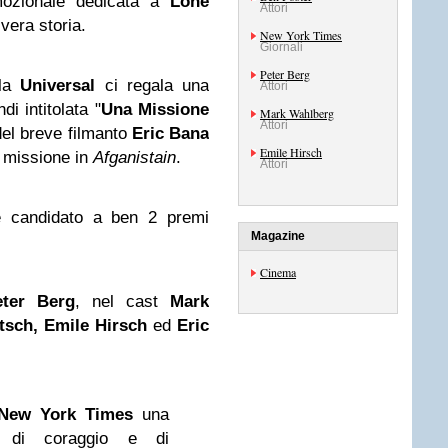
mozionale dedicata a
Lone
Attori
vera storia.
New York Times
Giornali
Peter Berg
 la
Universal
ci regala una
Attori
i intitolata "
Una Missione
Mark Wahlberg
Attori
del breve filmanto
Eric Bana
Emile Hirsch
a missione in
Afganistain
.
Attori
 candidato a ben 2 premi
Magazine
Cinema
eter Berg
, nel cast
Mark
tsch, Emile Hirsch
ed
Eric
New York Times
una
, di coraggio e di