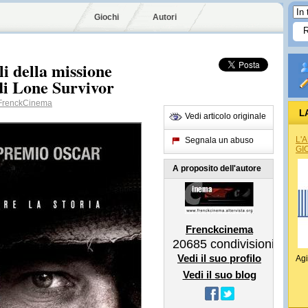
Giochi
Autori
li della missione
 di Lone Survivor
renckCinema
L
Vedi articolo originale
L'
Segnala un abuso
GI
A proposito dell'autore
Frenckcinema
20685
condivisioni
Vedi il suo profilo
Agi
Vedi il suo blog