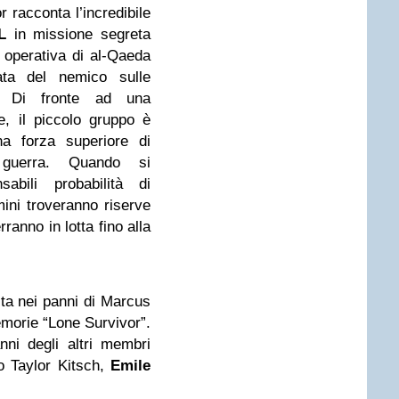
 racconta l’incredibile
L
in missione segreta
a operativa di al-Qaeda
ta del nemico sulle
n. Di fronte ad una
e, il piccolo gruppo è
na forza superiore di
 guerra. Quando si
abili probabilità di
ini troveranno riserve
rranno in lotta fino alla
ta nei panni di Marcus
memorie “Lone Survivor”.
ni degli altri membri
o Taylor Kitsch,
Emile