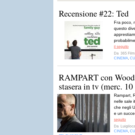
Recensione #22: Ted
Fra poco, n
questo dive
apprestiam
probabilme
il seguito
Da
365 Film
CINEMA
CU
,
RAMPART con Woody
stasera in tv (merc. 10
Rampart, Ra
nelle sale 
che negli 
e un succes
seguito
Da
Luigiloca
CINEMA
CU
,