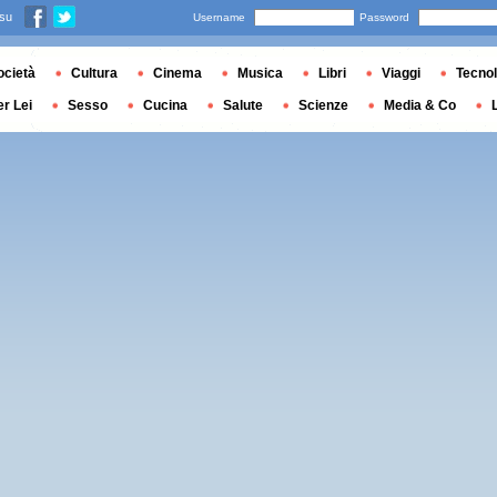
 su
Username
Password
ocietà
Cultura
Cinema
Musica
Libri
Viaggi
Tecnol
er Lei
Sesso
Cucina
Salute
Scienze
Media & Co