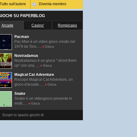
Tutto sull'autore
Diventa membro
 GIOCHI SU PAPERBLOG
Arcade
Casino'
Rompicapo
Pacman
Pac-Man é un video gioco creato nel
1979 da Toru......
Gioca
Nostradamus
Nostradamus è un gioco " shoot them
up" con una......
Gioca
Magical Cat Adventure
Riscopri Magical Cat Adventure, un
gioco d'arcade......
Gioca
Snake
Snake è un videogioco presente in
molti......
Gioca
Scopri lo spazio giochi di