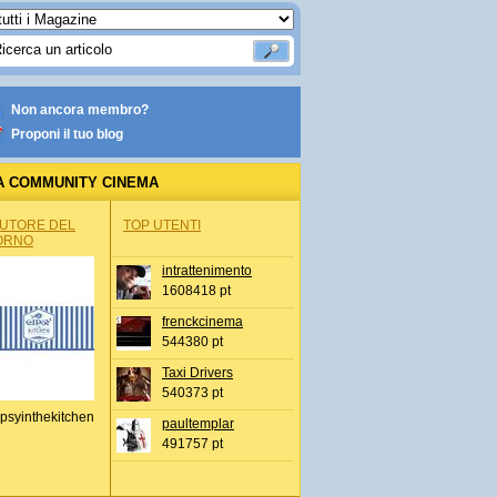
Non ancora membro?
Proponi il tuo blog
A COMMUNITY CINEMA
AUTORE DEL
TOP UTENTI
ORNO
intrattenimento
1608418 pt
frenckcinema
544380 pt
Taxi Drivers
540373 pt
psyinthekitchen
paultemplar
491757 pt