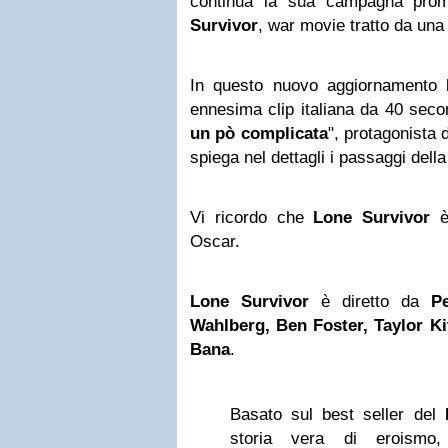
continua la sua campagna pro
Survivor
, war movie tratto da una 
In questo nuovo aggiornamento
ennesima clip italiana da 40 second
un pò complicata
", protagonista 
spiega nel dettagli i passaggi dell
Vi ricordo che
Lone Survivor
è
Oscar.
Lone Survivor
è diretto da
P
Wahlberg, Ben Foster, Taylor Ki
Bana
.
Basato sul best seller del
storia vera di eroismo