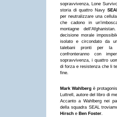
sopravvivenza, Lone Survivor
storia di quattro Navy
SEA
per neutralizzare una cellul
che cadono in un’imbosca
montagne dell’Afghanista
decisione morale impossibil
isolato e circondato da u
talebani pronti per la
confronteranno con impens
sopravvivenza, i quattro uom
di forza e resistenza che li te
fine.
Mark Wahlberg
è protagonis
Luttrell, autore del libro di 
Accanto a Wahlberg nei pan
della squadra SEAL troviam
Hirsch
e
Ben Foster
.