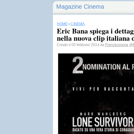
Magazine Cinema
HOME
›
CINEMA
Eric Bana spiega i dettag
nella nuova clip italiana
Creato il 05 febbraio 2014 da
Frenckcinema
@F