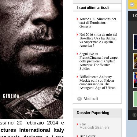
I suoi ultimi articoli
I
Anche J.K. Simmons nel
cast di Terminator:
Genesis
Nel 2016 sfida da urlo nel
Boxoffice Usa tra Batman
vs Superman e Captain
America 3
Segui live su
FrenckCinema il red carpet
della premiere di Captain
America: The Winter
Soldier
Difficilmente Anthony
Mackie ed il suo Falcon
compariranno in The
Avengers: Age of Ultron
Vedi tutti
Dossier Paperblog
rossimo 20 febbraio 2014 e
Seal
Musicisti Stranieri
ctures International Italy
Ben Foster