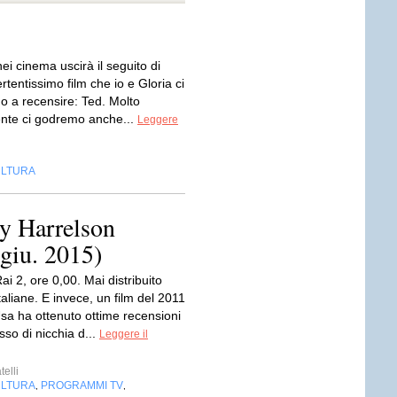
ei cinema uscirà il seguito di
rtentissimo film che io e Gloria ci
o a recensire: Ted. Molto
nte ci godremo anche...
Leggere
LTURA
 Harrelson
 giu. 2015)
i 2, ore 0,00. Mai distribuito
italiane. E invece, un film del 2011
Usa ha ottenuto ottime recensioni
so di nicchia d...
Leggere il
telli
LTURA
PROGRAMMI TV
,
,