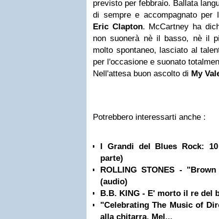
previsto per febbraio. Ballata lang
di sempre e accompagnato per l'o
Eric Clapton
.
McCartney
ha dic
non suonerà nè il basso, nè il p
molto spontaneo, lasciato al talen
per l'occasione e suonato totalment
Nell'attesa buon ascolto di
My Val
Potrebbero interessarti anche :
I Grandi del Blues Rock: 10
parte)
ROLLING STONES - "Brown S
(audio)
B.B. KING - E' morto il re del 
"Celebrating The Music of Dir
alla chitarra, Mel...