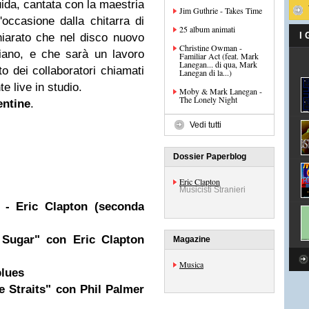
uida, cantata con la maestria
Jim Guthrie - Takes Time
ccasione dalla chitarra di
25 album animati
I
hiarato che nel disco nuovo
Christine Owman -
iano, e che sarà un lavoro
Familiar Act (feat. Mark
Lanegan... di qua, Mark
to dei collaboratori chiamati
Lanegan di la...)
e live in studio.
Moby & Mark Lanegan -
The Lonely Night
entine
.
Vedi tutti
Dossier Paperblog
Eric Clapton
Musicisti Stranieri
 - Eric Clapton (seconda
ugar" con Eric Clapton
Magazine
Musica
blues
e Straits" con Phil Palmer