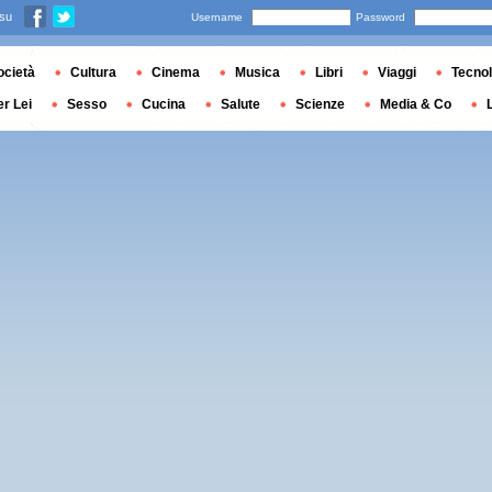
 su
Username
Password
ocietà
Cultura
Cinema
Musica
Libri
Viaggi
Tecnol
er Lei
Sesso
Cucina
Salute
Scienze
Media & Co