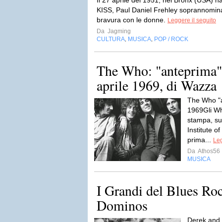
Il 27 aprile del 1951, nel Bronx (USA) nas
KISS, Paul Daniel Frehley soprannomina
bravura con le donne.
Leggere il seguito
Da
Jagming
CULTURA
MUSICA
POP / ROCK
,
,
The Who: "anteprima"
aprile 1969, di Wazza
The Who "a
1969Gli Wh
stampa, su
Institute o
prima...
Leg
Da
Athos56
MUSICA
I Grandi del Blues Ro
Dominos
Derek and