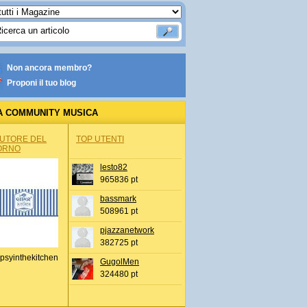
Non ancora membro?
Proponi il tuo blog
A COMMUNITY MUSICA
AUTORE DEL
TOP UTENTI
ORNO
lesto82
965836 pt
bassmark
508961 pt
pjazzanetwork
382725 pt
psyinthekitchen
GugolMen
324480 pt