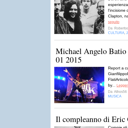
esperienza
l'incisione
Clapton, na
seguito
Da
Roberto
CULTURA
J
,
Michael Angelo Batio 
01 2015
Report a c
Gianfilipp
FlatiArtico
by...
Leggere
Da
Athos56
MUSICA
Il compleanno di Eric
Compie gli 