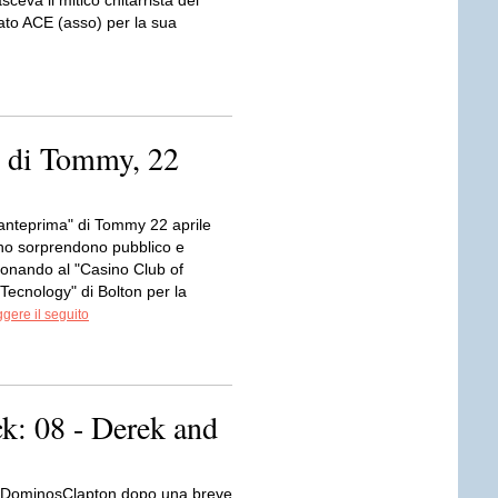
ceva il mitico chitarrista dei
to ACE (asso) per la sua
 di Tommy, 22
nteprima" di Tommy 22 aprile
o sorprendono pubblico e
onando al "Casino Club of
f Tecnology" di Bolton per la
gere il seguito
ck: 08 - Derek and
 DominosClapton dopo una breve