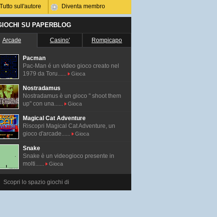
Tutto sull'autore
Diventa membro
 GIOCHI SU PAPERBLOG
Arcade
Casino'
Rompicapo
Pacman
Pac-Man é un video gioco creato nel
1979 da Toru......
Gioca
Nostradamus
Nostradamus è un gioco " shoot them
up" con una......
Gioca
Magical Cat Adventure
Riscopri Magical Cat Adventure, un
gioco d'arcade......
Gioca
Snake
Snake è un videogioco presente in
molti......
Gioca
Scopri lo spazio giochi di