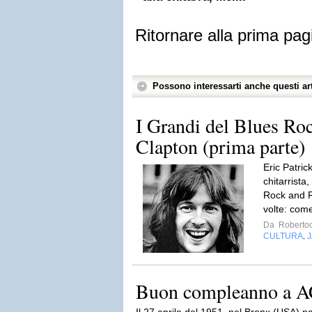
Ritornare alla prima pag
Possono interessarti anche questi art
I Grandi del Blues Roc
Clapton (prima parte)
Eric Patri
chitarrista,
Rock and R
volte: come
Da
Roberto
CULTURA
J
,
Buon compleanno a A