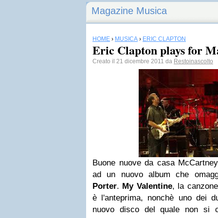
Magazine Musica
HOME
›
MUSICA
›
ERIC CLAPTON
Eric Clapton plays for M
Creato il 21 dicembre 2011 da
Restoinascolto
Buone nuove da casa
McCartney
ad un nuovo album che omagg
Porter
.
My Valentine
, la canzone
è l'anteprima, nonchè uno dei du
nuovo disco del quale non si 