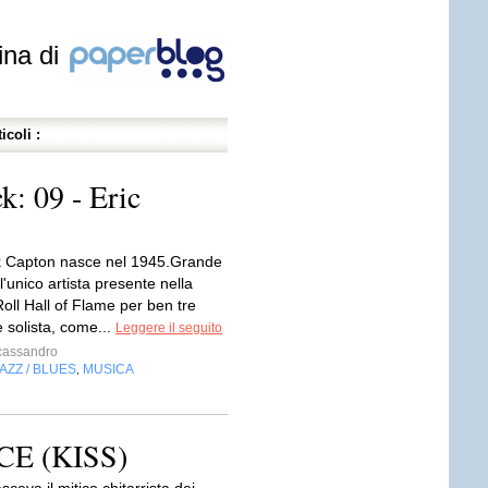
ina di
icoli :
k: 09 - Eric
ck Capton nasce nel 1945.Grande
 l'unico artista presente nella
oll Hall of Flame per ben tre
 solista, come...
Leggere il seguito
cassandro
AZZ / BLUES
MUSICA
,
CE (KISS)