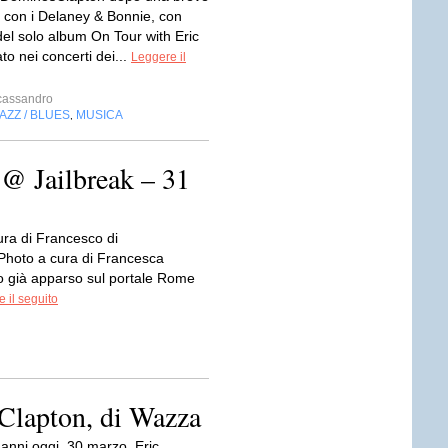
 con i Delaney & Bonnie, con
 del solo album On Tour with Eric
to nei concerti dei...
Leggere il
cassandro
AZZ / BLUES
MUSICA
,
@ Jailbreak – 31
ura di Francesco di
oPhoto a cura di Francesca
lo già apparso sul portale Rome
 il seguito
 Clapton, di Wazza
anni oggi, 30 marzo, Eric