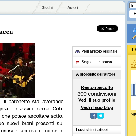
Giochi
Autori
acca
L
Vedi articolo originale
L'
Segnala un abuso
GI
A proposito dell'autore
Restoinascolto
300
condivisioni
Vedi il suo profilo
. Il baronetto sta lavorando
Vedi il suo blog
erà i classici come
Cole
Agi
 che potete ascoltare sotto,
e nuovi brani presenti sul
I suoi ultimi articoli
conosce ancora il nome e