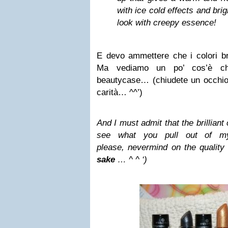
with ice cold effects and bri
look with creepy essence!
E devo ammettere che i colori bri
Ma vediamo un po’ cos’è che
beautycase… (chiudete un occhio s
carità… ^^’)
And I must admit that the brilliant c
see what you pull out of 
please, nevermind on the quality 
sake
… ^ ^ ‘)