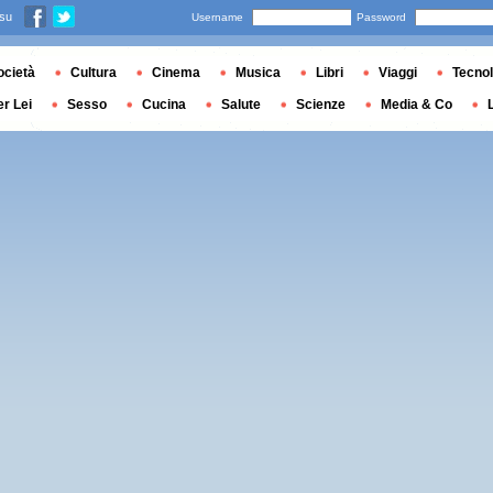
 su
Username
Password
ocietà
Cultura
Cinema
Musica
Libri
Viaggi
Tecnol
er Lei
Sesso
Cucina
Salute
Scienze
Media & Co