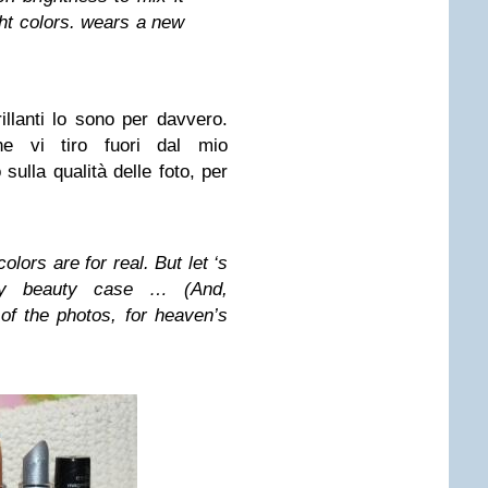
ght colors. wears a new
llanti lo sono per davvero.
 vi tiro fuori dal mio
ulla qualità delle foto, per
olors are for real. But let ‘s
my beauty case … (And,
of the photos, for heaven’s