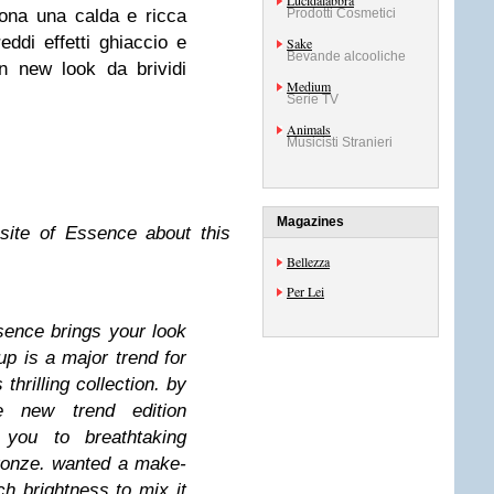
Lucidalabbra
ona una calda e ricca
Prodotti Cosmetici
eddi effetti ghiaccio e
Sake
Bevande alcooliche
 un new look da brividi
Medium
Serie TV
Animals
Musicisti Stranieri
Magazines
site of Essence about this
Bellezza
Per Lei
sence brings your look
up is a major trend for
thrilling collection. by
 new trend edition
 you to breathtaking
bronze. wanted a make-
h brightness to mix it