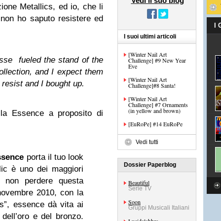
Vedi il suo blog
one Metallics, ed io, che li
 non ho saputo resistere ed
I
I suoi ultimi articoli
[Winter Nail Art
sse fueled the stand of the
Challenge] #9 New Year
Eve
llection, and I expect them
[Winter Nail Art
t resist and I bought up.
Challenge]#8 Santa!
[Winter Nail Art
Challenge] #7 Ornaments
(in yellow and brown)
lla Essence a proposito di
[EuRoPe] #14 EuRoPe
Vedi tutti
ssence
porta il tuo look
Dossier Paperblog
lic è uno dei maggiori
, non perdere questa
Beautiful
Serie TV
 novembre 2010, con la
Soon
cs”, essence dà vita ai
Gruppi Musicali Italiani
 dell’oro e del bronzo.