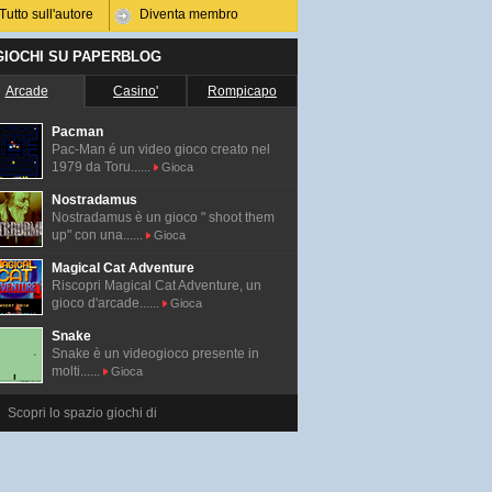
Tutto sull'autore
Diventa membro
 GIOCHI SU PAPERBLOG
Arcade
Casino'
Rompicapo
Pacman
Pac-Man é un video gioco creato nel
1979 da Toru......
Gioca
Nostradamus
Nostradamus è un gioco " shoot them
up" con una......
Gioca
Magical Cat Adventure
Riscopri Magical Cat Adventure, un
gioco d'arcade......
Gioca
Snake
Snake è un videogioco presente in
molti......
Gioca
Scopri lo spazio giochi di