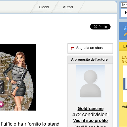
Giochi
Autori
L
Segnala un abuso
L'
A proposito dell'autore
GI
Agi
Goldfrancine
472
condivisioni
Vedi il suo profilo
’ufficio ha rifornito lo stand