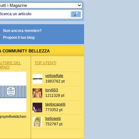
Non ancora membro?
Proponi il tuo blog
A COMMUNITY BELLEZZA
AUTORE DEL
TOP UTENTI
ORNO
yellowflate
1983762 pt
lory663
1211328 pt
taglixcapelli
773352 pt
psyinthekitchen
belloweb
752787 pt