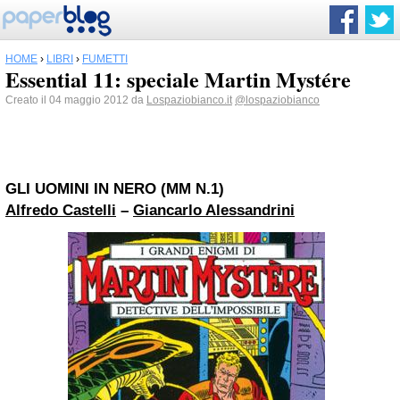
HOME
›
LIBRI
›
FUMETTI
Essential 11: speciale Martin Mystére
Creato il 04 maggio 2012 da
Lospaziobianco.it
@lospaziobianco
GLI UOMINI IN NERO (MM N.1)
Alfredo Castelli
–
Giancarlo Alessandrini