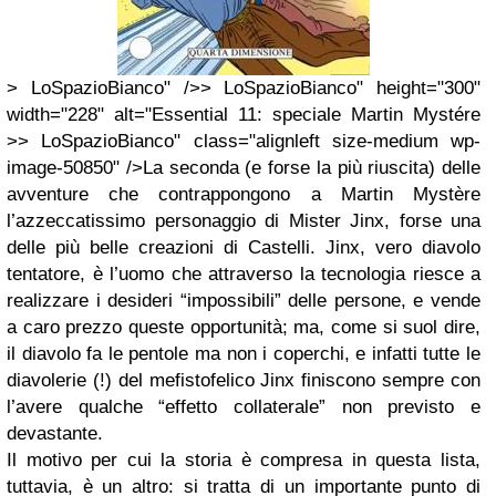
> LoSpazioBianco" />> LoSpazioBianco" height="300"
width="228" alt="Essential 11: speciale Martin Mystére
>> LoSpazioBianco" class="alignleft size-medium wp-
image-50850" />La seconda (e forse la più riuscita) delle
avventure che contrappongono a Martin Mystère
l’azzeccatissimo personaggio di Mister Jinx, forse una
delle più belle creazioni di Castelli. Jinx, vero diavolo
tentatore, è l’uomo che attraverso la tecnologia riesce a
realizzare i desideri “impossibili” delle persone, e vende
a caro prezzo queste opportunità; ma, come si suol dire,
il diavolo fa le pentole ma non i coperchi, e infatti tutte le
diavolerie (!) del mefistofelico Jinx finiscono sempre con
l’avere qualche “effetto collaterale” non previsto e
devastante.
Il motivo per cui la storia è compresa in questa lista,
tuttavia, è un altro: si tratta di un importante punto di