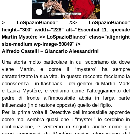
> LoSpazioBianco" />> LoSpazioBianco"
height="300" width="228" alt="Essential 11: speciale
Martin Mystére >> LoSpazioBianco" class="alignright
size-medium wp-image-50849" />
Alfredo Castelli – Giancarlo Alessandrini
Una storia molto particolare in cui scopriamo da dove
viene Martin, e come il “mystero” ha sempre
caratterizzato la sua vita. In questo racconto facciamo la
conoscenza – in flashback – dei genitori di Martin, Mark
e Laura Mystère, e vediamo come l’atteggiamento del
padre di fronte all’impossibile abbia in larga parte
influenzato (in direzione opposta) quello del figlio.
Per la prima volta il Detective dell’Impossibile apprende
come mai sembra quasi che i “mysteri” lo cerchino in
continuazione, e vedremo in seguito anche come gli
errori commessi da Mystère senior ritorneranno dal