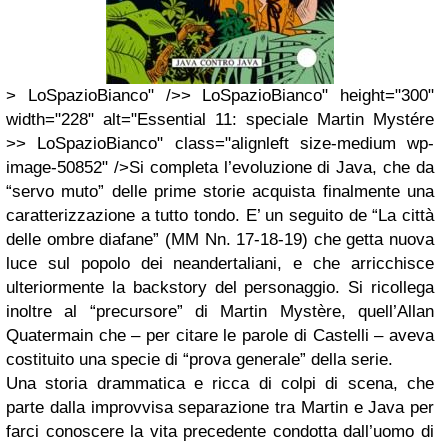
> LoSpazioBianco" />> LoSpazioBianco" height="300"
width="228" alt="Essential 11: speciale Martin Mystére
>> LoSpazioBianco" class="alignleft size-medium wp-
image-50852" />Si completa l’evoluzione di Java, che da
“servo muto” delle prime storie acquista finalmente una
caratterizzazione a tutto tondo. E’ un seguito de “La città
delle ombre diafane” (MM Nn. 17-18-19) che getta nuova
luce sul popolo dei neandertaliani, e che arricchisce
ulteriormente la backstory del personaggio. Si ricollega
inoltre al “precursore” di Martin Mystère, quell’Allan
Quatermain che – per citare le parole di Castelli – aveva
costituito una specie di “prova generale” della serie.
Una storia drammatica e ricca di colpi di scena, che
parte dalla improvvisa separazione tra Martin e Java per
farci conoscere la vita precedente condotta dall’uomo di