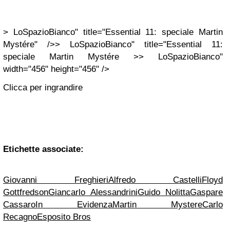
> LoSpazioBianco" title="Essential 11: speciale Martin
Mystére" />> LoSpazioBianco" title="Essential 11:
speciale Martin Mystére >> LoSpazioBianco"
width="456" height="456" />
Clicca per ingrandire
Etichette associate:
Giovanni Freghieri
Alfredo Castelli
Floyd
Gottfredson
Giancarlo Alessandrini
Guido Nolitta
Gaspare
Cassaro
In Evidenza
Martin Mystere
Carlo
Recagno
Esposito Bros