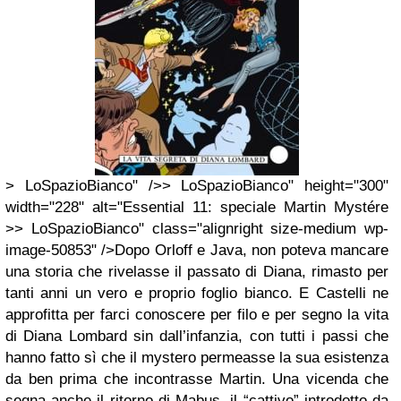
> LoSpazioBianco" />> LoSpazioBianco" height="300"
width="228" alt="Essential 11: speciale Martin Mystére
>> LoSpazioBianco" class="alignright size-medium wp-
image-50853" />Dopo Orloff e Java, non poteva mancare
una storia che rivelasse il passato di Diana, rimasto per
tanti anni un vero e proprio foglio bianco. E Castelli ne
approfitta per farci conoscere per filo e per segno la vita
di Diana Lombard sin dall’infanzia, con tutti i passi che
hanno fatto sì che il mystero permeasse la sua esistenza
da ben prima che incontrasse Martin. Una vicenda che
segna anche il ritorno di Mabus, il “cattivo” introdotto da