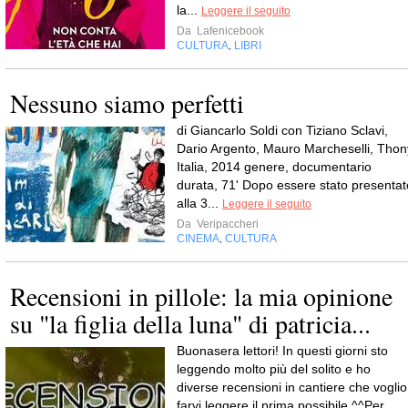
la...
Leggere il seguito
Da
Lafenicebook
CULTURA
LIBRI
,
Nessuno siamo perfetti
di Giancarlo Soldi con Tiziano Sclavi,
Dario Argento, Mauro Marcheselli, Thon
Italia, 2014 genere, documentario
durata, 71' Dopo essere stato presentat
alla 3...
Leggere il seguito
Da
Veripaccheri
CINEMA
CULTURA
,
Recensioni in pillole: la mia opinione
su "la figlia della luna" di patricia...
Buonasera lettori! In questi giorni sto
leggendo molto più del solito e ho
diverse recensioni in cantiere che voglio
farvi leggere il prima possibile ^^Per...