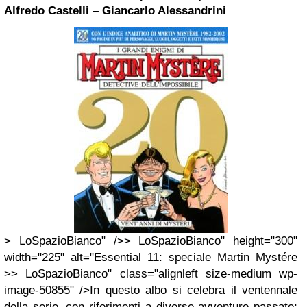
Alfredo Castelli – Giancarlo Alessandrini
> LoSpazioBianco" />> LoSpazioBianco" height="300"
width="225" alt="Essential 11: speciale Martin Mystére
>> LoSpazioBianco" class="alignleft size-medium wp-
image-50855" />In questo albo si celebra il ventennale
della serie, con riferimenti a diverse avventure passate;