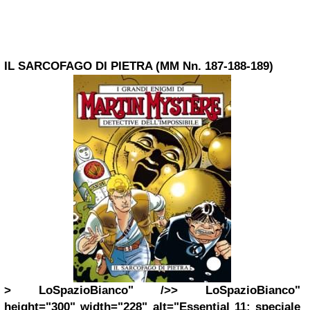
IL SARCOFAGO DI PIETRA (MM Nn. 187-188-189)
> LoSpazioBianco" />> LoSpazioBianco"
height="300" width="228" alt="Essential 11: speciale