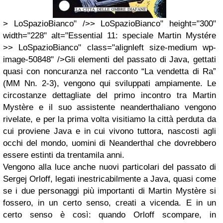
> LoSpazioBianco" />> LoSpazioBianco" height="300"
width="228" alt="Essential 11: speciale Martin Mystére
>> LoSpazioBianco" class="alignleft size-medium wp-
image-50848" />Gli elementi del passato di Java, gettati
quasi con noncuranza nel racconto “La vendetta di Ra”
(MM Nn. 2-3), vengono qui sviluppati ampiamente. Le
circostanze dettagliate del primo incontro tra Martin
Mystère e il suo assistente neanderthaliano vengono
rivelate, e per la prima volta visitiamo la città perduta da
cui proviene Java e in cui vivono tuttora, nascosti agli
occhi del mondo, uomini di Neanderthal che dovrebbero
essere estinti da trentamila anni.
Vengono alla luce anche nuovi particolari del passato di
Sergej Orloff, legati inestricabilmente a Java, quasi come
se i due personaggi più importanti di Martin Mystère si
fossero, in un certo senso, creati a vicenda. E in un
certo senso è così: quando Orloff scompare, in