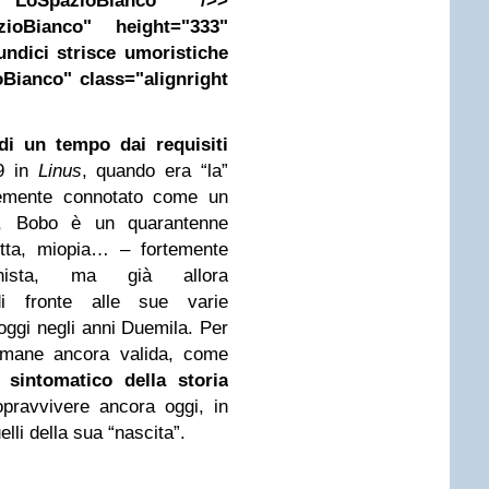
LoSpazioBianco" />>
ioBianco" height="333"
undici strisce umoristiche
Bianco" class="alignright
i un tempo dai requisiti
79 in
Linus
, quando era “la”
ortemente connotato come un
no, Bobo è un quarantenne
etta, miopia… – fortemente
unista, ma già allora
di fronte alle sue varie
 oggi negli anni Duemila. Per
rimane ancora valida, come
sintomatico della storia
sopravvivere ancora oggi, in
lli della sua “nascita”.