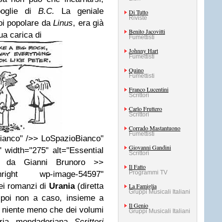
spoglie di
B.C.
La geniale
Di Tutto
Riviste
oi popolare da
Linus
, era già
Benito Jacovitti
ua carica di
Fumettisti
Johnny Hart
Fumettisti
Quino
Fumettisti
Franco Lucentini
Scrittori
Carlo Fruttero
Scrittori
Corrado Mastantuono
Fumettisti
ianco" />> LoSpazioBianco"
Giovanni Gandini
 width="275" alt="Essential
Scrittori
he da Gianni Brunoro >>
Il Fatto
Programmi TV
nright wp-image-54597"
dei romanzi di
Urania
(diretta
La Famiglia
Gruppi Musicali Italiani
 poi non a caso, insieme a
Il Genio
o niente meno che dei volumi
Gruppi Musicali Italiani
eraria mondadoriana
Scrittori