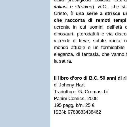
italiani e stranieri
).
B.C.
, che st
Cristo, è
una serie a strisce u
che racconta di remoti tempi 
ucronia in cui uomini dell’età 
dinosauri, pterodattili e via disc
vicende di lieve, sottile ironia;
mondo attuale e un formidabile e
eleganza, di fantasia, che vanno 
la satira.
Il libro d’oro di B.C. 50 anni di r
di Johnny Hart
Traduttore: G. Cremaschi
Panini Comics, 2008
195 pagg. b/n, 25 €
ISBN: 9788883438462