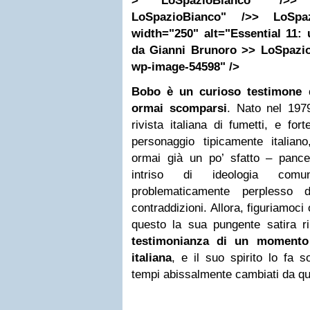
> LoSpazioBianco" />> 
LoSpazioBianco" />> LoSpaz
width="250" alt="Essential 11: 
da Gianni Brunoro >> LoSpazio
wp-image-54598" />
Bobo è un curioso testimone d
ormai scomparsi
. Nato nel 19
rivista italiana di fumetti, e f
personaggio tipicamente italia
ormai già un po’ sfatto – panc
intriso di ideologia com
problematicamente perplesso 
contraddizioni. Allora, figuriamoci
questo la sua pungente satira 
testimonianza di un momento 
italiana
, e il suo spirito lo fa 
tempi abissalmente cambiati da que