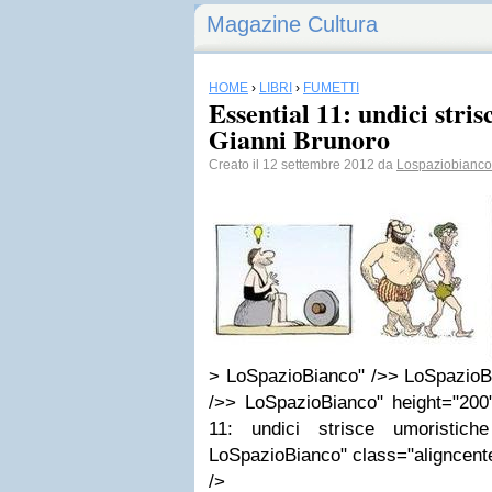
Magazine Cultura
HOME
›
LIBRI
›
FUMETTI
Essential 11: undici stri
Gianni Brunoro
Creato il 12 settembre 2012 da
Lospaziobianco.
> LoSpazioBianco" />> LoSpazioB
/>> LoSpazioBianco" height="200"
11: undici strisce umoristic
LoSpazioBianco" class="aligncente
/>