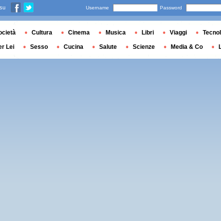
 su
Username
Password
ocietà
Cultura
Cinema
Musica
Libri
Viaggi
Tecnol
er Lei
Sesso
Cucina
Salute
Scienze
Media & Co