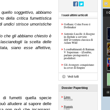
e quello soggettivo, abbiamo
I
I suoi ultimi articoli
no della critica fumettistica
 di undici strisce umoristiche
Gotham: Colm Feore è
Dollmaker
Antonio Lucchi: il disegno
lo che gli abbiamo chiesto è
in digitale a servizio
dell’avventura classica di
lasciandogli la scelta delle
Adam Wild
tata, siano esse affettive,
I combattimenti di Batman
V Superman – iZombie,
parlano protagonisti e
produttori
Gli Avengers conquistano
la cover di Empire
Vedi tutti
Dossier Paperblog
Linus
 di fumetti quella specie
Riviste
 può alludere al sapore delle
Peanuts
sa non può che incarnarsi,
Libri