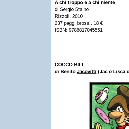
A chi troppo e a chi niente
di Sergio Staino
Rizzoli, 2010
237 pagg. bross., 18 €
ISBN: 9788817045551
COCCO BILL
di Benito
Jacovitti
(Jac o Lisca 