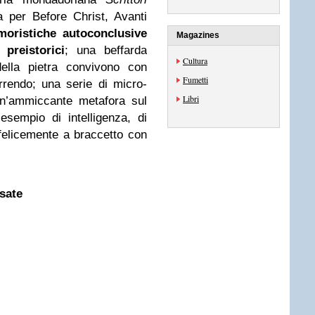
a per Before Christ, Avanti
moristiche autoconclusive
Magazines
preistorici
; una beffarda
Cultura
della pietra convivono con
Fumetti
orrendo; una serie di micro-
Libri
 un’ammiccante metafora sul
sempio di intelligenza, di
felicemente a braccetto con
isate