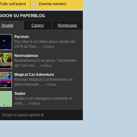
Tutto sull'autore
Diventa membro
 GIOCHI SU PAPERBLOG
Arcade
Casino'
Rompicapo
Pacman
Pac-Man é un video gioco creato nel
1979 da Toru......
Gioca
Nostradamus
Nostradamus è un gioco " shoot them
up" con una......
Gioca
Magical Cat Adventure
Riscopri Magical Cat Adventure, un
gioco d'arcade......
Gioca
Snake
Snake è un videogioco presente in
molti......
Gioca
Scopri lo spazio giochi di