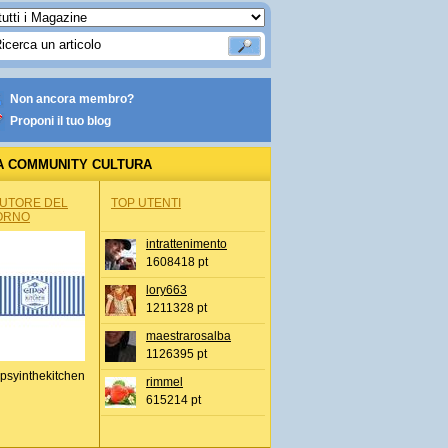
Non ancora membro?
Proponi il tuo blog
A COMMUNITY CULTURA
AUTORE DEL
TOP UTENTI
ORNO
intrattenimento
1608418 pt
lory663
1211328 pt
maestrarosalba
1126395 pt
psyinthekitchen
rimmel
615214 pt