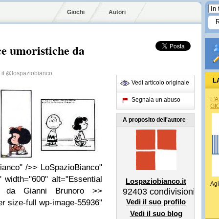
Giochi
Autori
sce umoristiche da
it
@lospaziobianco
L
Vedi articolo originale
L'
Segnala un abuso
GI
A proposito dell'autore
ianco" />> LoSpazioBianco"
 width="600" alt="Essential
Lospaziobianco.it
Agi
he da Gianni Brunoro >>
92403
condivisioni
Vedi il suo profilo
r size-full wp-image-55936"
Vedi il suo blog