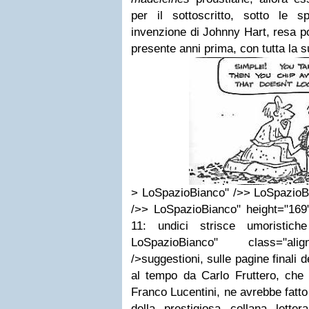
per il sottoscritto, sotto le 
invenzione di Johnny Hart, resa p
presente anni prima, con tutta la s
> LoSpazioBianco" />> LoSpazioB
/>> LoSpazioBianco" height="169"
11: undici strisce umoristic
LoSpazioBianco" class="alig
/>suggestioni, sulle pagine finali 
al tempo da Carlo Fruttero, che
Franco Lucentini, ne avrebbe fatt
della prestigiosa collana lett