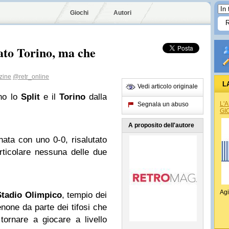
Giochi
Autori
to Torino, ma che
zine
@retr_online
L
Vedi articolo originale
ano lo
Split
e il
Torino
dalla
L'
Segnala un abuso
GI
A proposito dell'autore
inata con uno 0-0, risalutato
rticolare nessuna delle due
Agi
Stadio
Olimpico
, tempio dei
ienone da parte dei tifosi che
tornare a giocare a livello