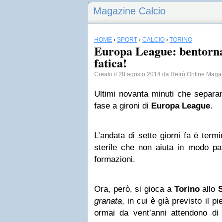
Magazine Calcio
HOME
›
SPORT
›
CALCIO
›
TORINO
Europa League: bentorna
fatica!
Creato il 28 agosto 2014 da
Retrò Online Maga
Ultimi novanta minuti che separ
fase a gironi di
Europa
League
.
L’andata di sette giorni fa è term
sterile che non aiuta in modo pa
formazioni.
Ora, però, si gioca a
Torino
allo
granata
, in cui è già previsto il p
ormai da vent’anni attendono di 