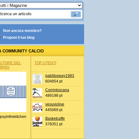
Non ancora membro?
Proponi il tuo blog
A COMMUNITY CALCIO
AUTORE DEL
TOP UTENTI
ORNO
pablitosway1983
604854 pt
Corrintoscana
489198 pt
vesuviolive
445069 pt
psyinthekitchen
Basketcaffe
378351 pt