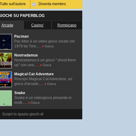
Tutto sull'autore
Diventa membro
 GIOCHI SU PAPERBLOG
Arcade
Casino'
Rompicapo
Pacman
Pac-Man é un video gioco creato nel
1979 da Toru......
Gioca
Nostradamus
Nostradamus è un gioco " shoot them
up" con una......
Gioca
Magical Cat Adventure
Riscopri Magical Cat Adventure, un
gioco d'arcade......
Gioca
Snake
Snake è un videogioco presente in
molti......
Gioca
Scopri lo spazio giochi di