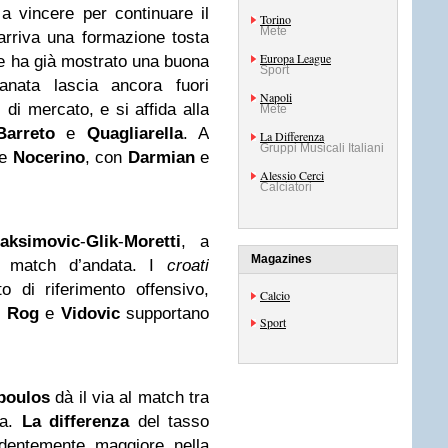
 vincere per continuare il
Torino
Mete
rriva una formazione tosta
Europa League
e ha già mostrato una buona
Sport
ranata lascia ancora fuori
Napoli
i di mercato, e si affida alla
Mete
Barreto
e
Quagliarella
. A
La Differenza
Gruppi Musicali Italiani
e
Nocerino
, con
Darmian
e
Alessio Cerci
Calciatori
aksimovic
-
Glik
-
Moretti
, a
Magazines
l match d’andata. I
croati
 di riferimento offensivo,
Calcio
.
Rog
e
Vidovic
supportano
Sport
poulos
dà il via al match tra
sa.
La differenza
del tasso
identemente maggiore nella