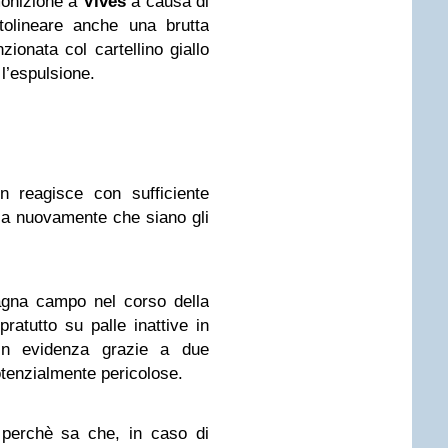
monizione a
Vives
a causa di
tolineare anche una brutta
ionata col cartellino giallo
l’espulsione.
 reagisce con sufficiente
cia nuovamente che siano gli
gna campo nel corso della
ratutto su palle inattive in
in evidenza grazie a due
otenzialmente pericolose.
 perchè sa che, in caso di