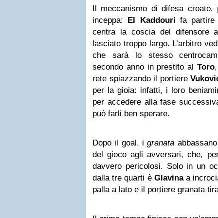
Il meccanismo di difesa croato, 
inceppa:
El Kaddouri
fa partire
centra la coscia del difensore a
lasciato troppo largo. L’arbitro vede
che sarà lo stesso centrocam
secondo anno in prestito al
Toro
rete spiazzando il portiere
Vukovi
per la gioia: infatti, i loro benia
per accedere alla fase successiv
può farli ben sperare.
Dopo il goal, i
granata
abbassano i
del gioco agli avversari, che, pe
davvero pericolosi. Solo in un o
dalla tre quarti è
Glavina
a incroci
palla a lato e il portiere granata ti