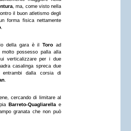
ntura
, ma, come visto nella
ntro il buon atletismo degli
n forma fisica nettamente
o
.
zio della gara è il
Toro
ad
i molto possesso palla alla
i verticalizzare per i due
quadra casalinga spreca due
i entrambi dalla corsia di
an
.
ne, cercando di limitare al
ppia
Barreto-Quagliarella
e
campo granata che non può