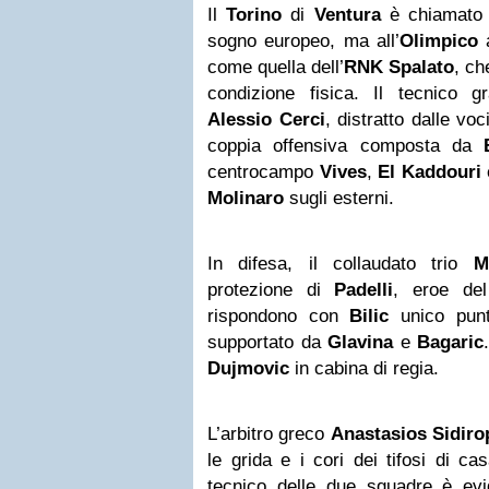
Il
Torino
di
Ventura
è chiamato a
sogno europeo, ma all’
Olimpico
a
come quella dell’
RNK Spalato
, ch
condizione fisica. Il tecnico g
Alessio
Cerci
, distratto dalle voc
coppia offensiva composta da
centrocampo
Vives
,
El Kaddouri
Molinaro
sugli esterni.
In difesa, il collaudato trio
M
protezione di
Padelli
, eroe de
rispondono con
Bilic
unico punto
supportato da
Glavina
e
Bagaric
Dujmovic
in cabina di regia.
L’arbitro greco
Anastasios Sidiro
le grida e i cori dei tifosi di ca
tecnico delle due squadre è ev