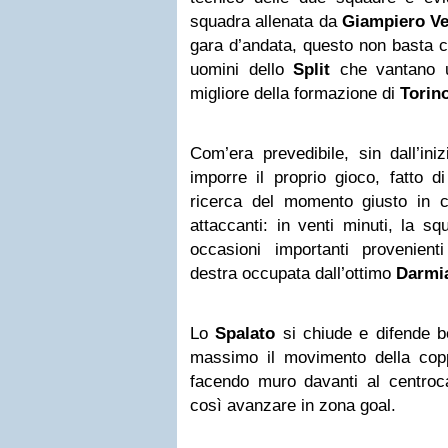
squadra allenata da
Giampiero
Ve
gara d’andata, questo non basta co
uomini dello
Split
che vantano u
migliore della formazione di
Torin
Com’era prevedibile, sin dall’ini
imporre il proprio gioco, fatto d
ricerca del momento giusto in cu
attaccanti: in venti minuti, la s
occasioni importanti provenient
destra occupata dall’ottimo
Darmi
Lo
Spalato
si chiude e difende be
massimo il movimento della co
facendo muro davanti al centro
così avanzare in zona goal.