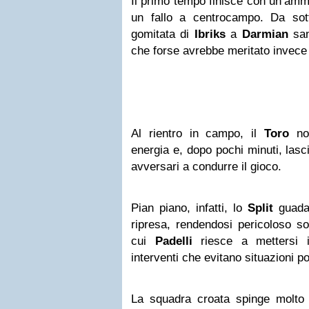
Il primo tempo finisce con un’am
un fallo a centrocampo. Da sot
gomitata di
Ibriks
a
Darmian
sanz
che forse avrebbe meritato invece 
Al rientro in campo, il
Toro
non
energia e, dopo pochi minuti, las
avversari a condurre il gioco.
Pian piano, infatti, lo
Split
guada
ripresa, rendendosi pericoloso sop
cui
Padelli
riesce a mettersi 
interventi che evitano situazioni p
La squadra croata spinge molto