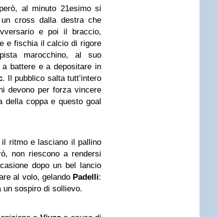
però, al minuto 21esimo si
 un cross dalla destra che
vversario e poi il braccio,
 e fischia il calcio di rigore
pista marocchino, al suo
, a battere e a depositare in
c
. Il pubblico salta tutt’intero
mini devono per forza vincere
a della coppa e questo goal
l ritmo e lasciano il pallino
rò, non riescono a rendersi
ccasione dopo un bel lancio
are al volo, gelando
Padelli
:
ra un sospiro di sollievo.