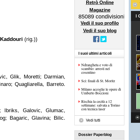
Retrò Online
Magazine
85089
condivisioni
I
Vedi il suo profilo
Vedi il suo blog
 Kaddouri
(rig.))
I suoi ultimi articoli
Ndrangheta e voto di
scambio: arresti nel
cosentino
ic, Glik, Moretti; Darmian,
Sci: finali di St. Moritz
naro; Quagliarella, Barreto.
Milano accoglie le opere di
Umberto Boccioni
Rischia la cecità a 12
settimane: salvata a Torino
con tecnica laser
c; Ibriks, Galovic, Glumac,
g; Bagaric, Glavina; Bilic.
Vedi tutti
Dossier Paperblog