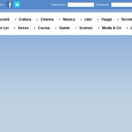
 su
Username
Password
ocietà
Cultura
Cinema
Musica
Libri
Viaggi
Tecnol
er Lei
Sesso
Cucina
Salute
Scienze
Media & Co