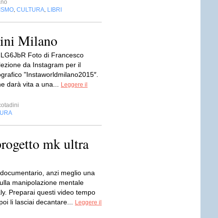
ano
ISMO
CULTURA
LIBRI
,
,
ini Milano
tt/1LG6JbR Foto di Francesco
lezione da Instagram per il
ografico "Instaworldmilano2015″.
e darà vita a una...
Leggere il
otadini
TURA
progetto mk ultra
 documentario, anzi meglio una
ulla manipolazione mentale
ly. Preparai questi video tempo
poi li lasciai decantare...
Leggere il