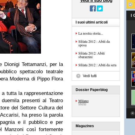
Vedi il suo blog
I
I suoi ultimi articoli
La nostra storia...
Sfilata 2012 : Abiti da
sposa
Sfilata 2012: Abiti
sbarazzini
e Dionigi Tettamanzi, per la
Sfilata 2012 : Abiti da sera
bblico spettacolo teatrale
Vedi tutti
era Moderna di Pippo Flora
Dossier Paperblog
a, a tutta la rappresentazione
i duemila presenti al Teatro
Milano
Mete
ettore del Settore Cultura del
ccarisi, ha preso la parola
mpagnia e il pubblico e per
Magazines
del Manzoni così fortemente