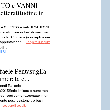
TO e VANNI
tteratitudine in
A CILENTO e VANNI SANTONI
Letteratitudine in Fm” di mercoledì
5 - h. 9:10 circa (e in replica nei
 appuntamenti:...
Leggere il seguito
tudine
IBRI
ffaele Pentasuglia
umerata e...
iendi Raffaele
a2015Serie limitata e numerata
do, così come raccontato in un
nte post, esistono tre busti
..
Leggere il seguito