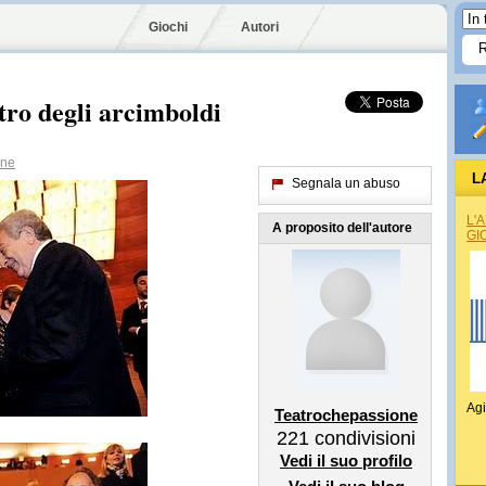
Giochi
Autori
tro degli arcimboldi
one
L
Segnala un abuso
L'
A proposito dell'autore
GI
Agi
Teatrochepassione
221
condivisioni
Vedi il suo profilo