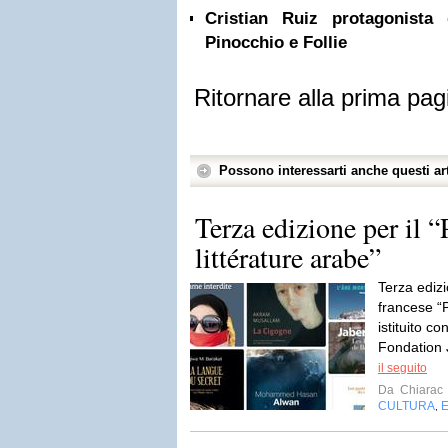
Cristian Ruiz protagonista 
Pinocchio e Follie
Ritornare alla prima pag
Possono interessarti anche questi art
Terza edizione per il “
littérature arabe”
Terza edizi
francese “P
istituito c
Fondation 
il seguito
Da
Chiarac
CULTURA
,