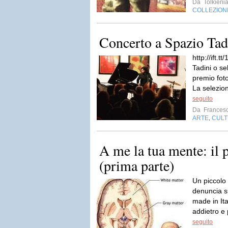
Da
Tolkieni
COLLEZION
Concerto a Spazio Tad
http://ift.
Tadini o se
premio fot
La selezion
seguito
Da
Francesc
ARTE
CUL
,
A me la tua mente: il 
(prima parte)
Un piccolo
denuncia s
made in Ita
addietro e 
seguito