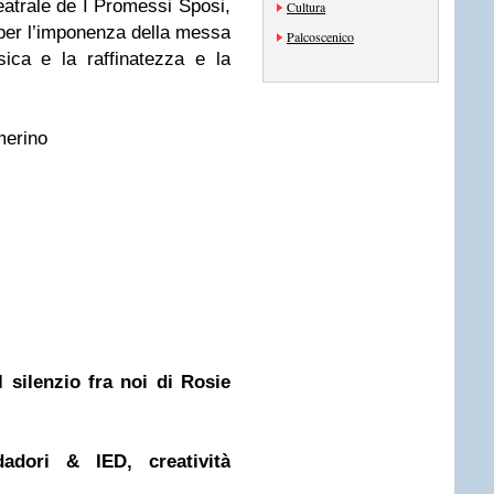
eatrale de I Promessi Sposi,
Cultura
per l’imponenza della messa
Palcoscenico
sica e la raffinatezza e la
merino
 silenzio fra noi di Rosie
ori & IED, creatività