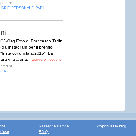
aponaro
DIARIO PERSONALE
PARI
,
ni
tt/1C5v9sg Foto di Francesco Tadini
e da Instagram per il premio
o "Instaworldmilano2015″. La
arà vita a una...
Leggere il seguito
otadini
TURA
one
Rassegna stampa
Proponi il tuo blog
 d'uso
F.A.Q.