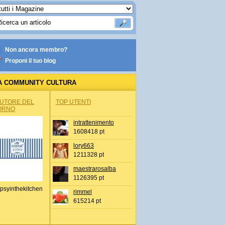
Non ancora membro?
Proponi il tuo blog
A COMMUNITY CULTURA
AUTORE DEL
TOP UTENTI
ORNO
intrattenimento
1608418 pt
lory663
1211328 pt
maestrarosalba
1126395 pt
psyinthekitchen
rimmel
615214 pt