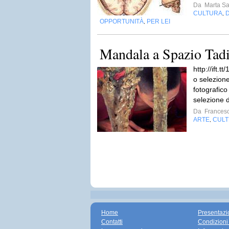
Da
Marta S
CULTURA
,
OPPORTUNITÀ
PER LEI
,
Mandala a Spazio Tadi
http://ift.
o selezion
fotografic
selezione d
Da
Francesc
ARTE
CUL
,
Home
Presentazi
Contatti
Condizioni