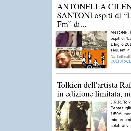
ANTONELLA CILEN
SANTONI ospiti di “Le
Fm” di...
ANTONELL
ospiti di “
1 luglio 201
seguenti 4
Da
Letterati
CULTURA
L
,
Tolkien dell'artista Ra
in edizione limitata, n
J.R.R. Tolk
Pentasugli
1/50Al mon
mio precede
celebrativi.