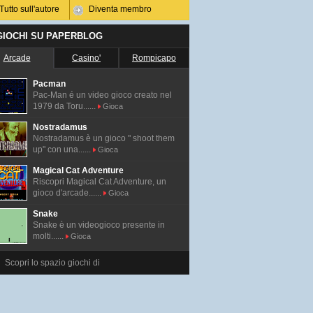
Tutto sull'autore
Diventa membro
 GIOCHI SU PAPERBLOG
Arcade
Casino'
Rompicapo
Pacman
Pac-Man é un video gioco creato nel
1979 da Toru......
Gioca
Nostradamus
Nostradamus è un gioco " shoot them
up" con una......
Gioca
Magical Cat Adventure
Riscopri Magical Cat Adventure, un
gioco d'arcade......
Gioca
Snake
Snake è un videogioco presente in
molti......
Gioca
Scopri lo spazio giochi di