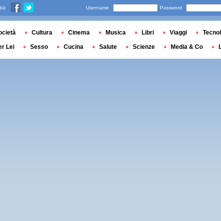
 su
Username
Password
ocietà
Cultura
Cinema
Musica
Libri
Viaggi
Tecnol
er Lei
Sesso
Cucina
Salute
Scienze
Media & Co