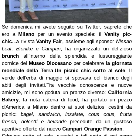
Se domenica mi avete seguito su
Twitter
, saprete che
ero a
Milano
per un evento speciale: il
Vanity pic-
chic
.La rivista
Vanity Fair
, assieme agli sponsor
Nissan
Leaf, Bionike
e
Campari
, ha organizzato un delizioso
brunch
all'interno della splendida e lussureggiante
cornice del
Museo Diocesano
per celebrare
la giornata
mondiale della Terra.
Un picnic chic sotto al sole
. Il
verde dell'erba di maggio si sposava col bianco degli
abiti degli invitati.Tra vecchie conoscenze e nuove
amicizie, mi sono goduta un pranzo diverso:
California
Bakery
, la nota catena di food, ha portato un pezzo
d'America a Milano dentro ai suoi deliziosi cestini da
picnic:
bagel, sandwich, insalate, cous cous, frutta
fresca, dolcetti e bevande
precedute da un gustoso
aperitivo offerto dal nuovo
Campari
Orange Passion
.