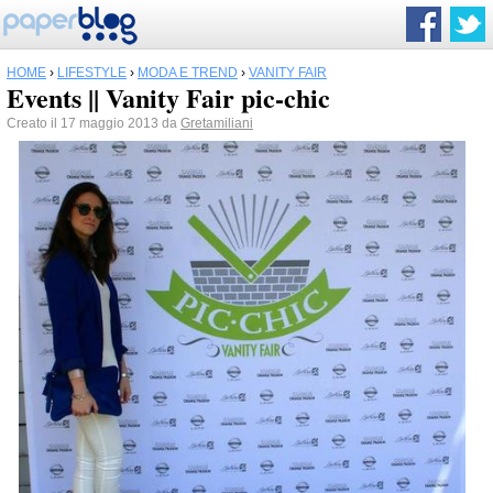
HOME
›
LIFESTYLE
›
MODA E TREND
›
VANITY FAIR
Events || Vanity Fair pic-chic
Creato il 17 maggio 2013 da
Gretamiliani