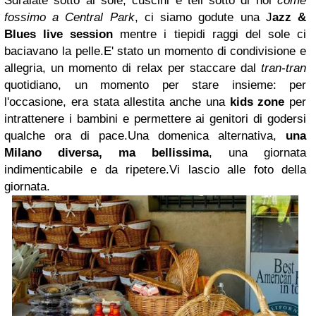
Sdraiate sotto al sole, cuscini e teli sotto di noi
come
fossimo a Central Park
, ci siamo godute una J
azz &
Blues live session
mentre i tiepidi raggi del sole ci
baciavano la pelle.E' stato un momento di condivisione e
allegria, un momento di relax per staccare dal
tran-tran
quotidiano, un momento per stare insieme: per
l'occasione, era stata allestita anche una
kids zone
per
intrattenere i bambini e permettere ai genitori di godersi
qualche ora di pace.Una domenica alternativa,
una
Milano diversa, ma bellissima
, una giornata
indimenticabile e da ripetere.Vi lascio alle foto della
giornata.