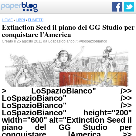
HOME
›
LIBRI
›
FUMETTI
Extinction Seed il piano del GG Studio per
conquistare l’America
Creato il 25 agosto 2011 da
Lospaziobianco.it
@lospaziobianco
> LoSpazioBianco" />>
LoSpazioBianco" />>
LoSpazioBianco" />>
LoSpazioBianco" height="200"
width="600" alt="Extinction Seed il
piano del GG Studio per
conquistare lAmerica >>