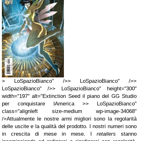
> LoSpazioBianco" />> LoSpazioBianco" />>
LoSpazioBianco" />> LoSpazioBianco" height="300"
width="197" alt="Extinction Seed il piano del GG Studio
per conquistare lAmerica >> LoSpazioBianco"
class="alignleft size-medium wp-image-34068"
/>Attualmente le nostre armi migliori sono la regolarità
delle uscite e la qualità del prodotto. I nostri numeri sono
in crescita di mese in mese. I
retailers
stanno