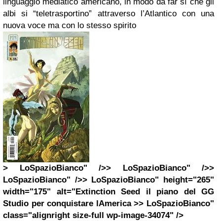
linguaggio mediatico americano, in modo da far sì che gli
albi si “teletrasportino” attraverso l’Atlantico con una
nuova voce ma con lo stesso spirito
> LoSpazioBianco" />> LoSpazioBianco" />>
LoSpazioBianco" />> LoSpazioBianco" height="265"
width="175" alt="Extinction Seed il piano del GG
Studio per conquistare lAmerica >> LoSpazioBianco"
class="alignright size-full wp-image-34074" />