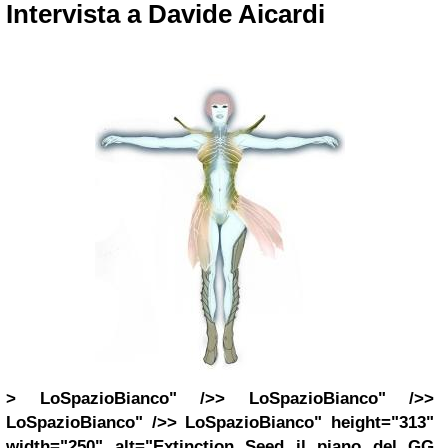
Intervista a Davide Aicardi
> LoSpazioBianco" />> LoSpazioBianco" />>
LoSpazioBianco" />> LoSpazioBianco" height="313"
width="250" alt="Extinction Seed il piano del GG