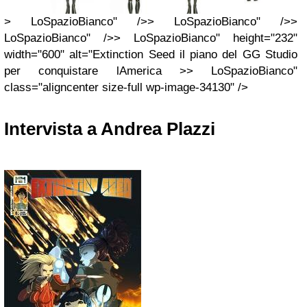
> LoSpazioBianco" />> LoSpazioBianco" />>
LoSpazioBianco" />> LoSpazioBianco" height="232"
width="600" alt="Extinction Seed il piano del GG Studio
per conquistare lAmerica >> LoSpazioBianco"
class="aligncenter size-full wp-image-34130" />
Intervista a Andrea Plazzi