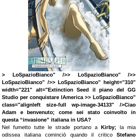
> LoSpazioBianco" />> LoSpazioBianco" />>
LoSpazioBianco" />> LoSpazioBianco" height="310"
width="221" alt="Extinction Seed il piano del GG
Studio per conquistare lAmerica >> LoSpazioBianco"
class="alignleft size-full wp-image-34133" />Ciao
Adam e benvenuto; come sei stato coinvolto in
questa “invasione” italiana in USA?
Nel fumetto tutte le strade portano a
Kirby;
la mia
odissea italiana cominciò quando il critico
Stefano