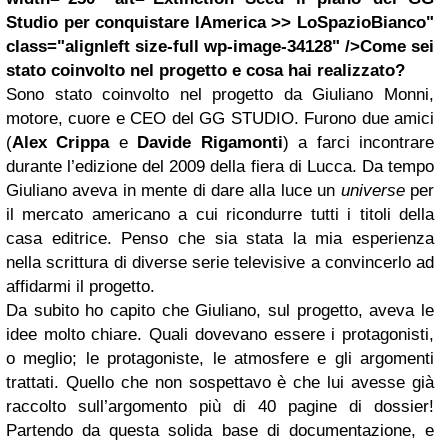
Studio per conquistare lAmerica >> LoSpazioBianco"
class="alignleft size-full wp-image-34128" />Come sei
stato coinvolto nel progetto e cosa hai realizzato?
Sono stato coinvolto nel progetto da Giuliano Monni,
motore, cuore e CEO del GG STUDIO. Furono due amici
(
Alex Crippa
e
Davide Rigamonti
) a farci incontrare
durante l’edizione del 2009 della fiera di Lucca. Da tempo
Giuliano aveva in mente di dare alla luce un
universe
per
il mercato americano a cui ricondurre tutti i titoli della
casa editrice. Penso che sia stata la mia esperienza
nella scrittura di diverse serie televisive a convincerlo ad
affidarmi il progetto.
Da subito ho capito che Giuliano, sul progetto, aveva le
idee molto chiare. Quali dovevano essere i protagonisti,
o meglio; le protagoniste, le atmosfere e gli argomenti
trattati. Quello che non sospettavo è che lui avesse già
raccolto sull’argomento più di 40 pagine di dossier!
Partendo da questa solida base di documentazione, e