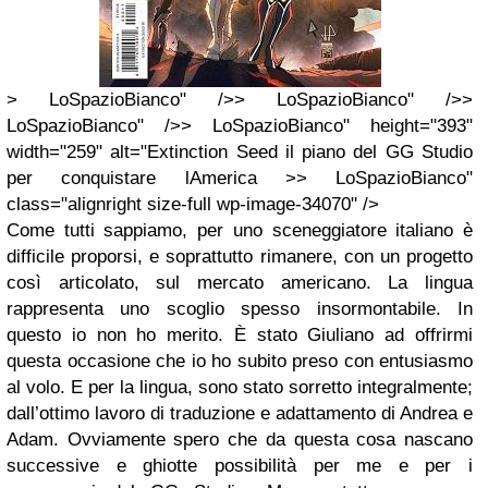
> LoSpazioBianco" />> LoSpazioBianco" />>
LoSpazioBianco" />> LoSpazioBianco" height="393"
width="259" alt="Extinction Seed il piano del GG Studio
per conquistare lAmerica >> LoSpazioBianco"
class="alignright size-full wp-image-34070" />
Come tutti sappiamo, per uno sceneggiatore italiano è
difficile proporsi, e soprattutto rimanere, con un progetto
così articolato, sul mercato americano. La lingua
rappresenta uno scoglio spesso insormontabile. In
questo io non ho merito. È stato Giuliano ad offrirmi
questa occasione che io ho subito preso con entusiasmo
al volo. E per la lingua, sono stato sorretto integralmente;
dall’ottimo lavoro di traduzione e adattamento di Andrea e
Adam. Ovviamente spero che da questa cosa nascano
successive e ghiotte possibilità per me e per i