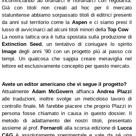
incominciando ad ordinarci e riordinarci con regolarità.
Già con titoli non creati ad hoc per il mercato
statunitense abbiamo sorpassato titoli di editrici presenti
da anni sul territorio come la
Aspen
e ci siamo presi il
lusso di avvicinarci ad alcuni titoli minori della
Top Cow
La nostra tattica ora è tutta spostata sulla produzione di
Extinction Seed
, un tentativo di coniugare lo spirito
Image
degli anni ’90 con un progetto più al passo coi
tempi. Un qualcosa che sappia creare meraviglia nel
lettore ed esclusivamente concepito per questo mercato.
Avete un editor americano che vi segue il progetto?
Attualmente
Adam McGovern
affianca
Andrea Plazzi
alle traduzioni, inoltre svolge un meticoloso lavoro di
controllo finale. Mi farebbe piacere che proprio Plazzi in
persona fosse chiamato in causa in questo dossier. Il
metodo di adattamento dei nostri titoli, presentato
assieme al prof.
Fornaroli
alla scorsa edizione di
Lucca
C&G
è assolutamente sperimentale e vale da sé una