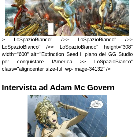
> LoSpazioBianco" />> LoSpazioBianco" />>
LoSpazioBianco" />> LoSpazioBianco" height="308"
width="600" alt="Extinction Seed il piano del GG Studio
per conquistare lAmerica >> LoSpazioBianco"
class="aligncenter size-full wp-image-34132" />
Intervista ad Adam Mc Govern