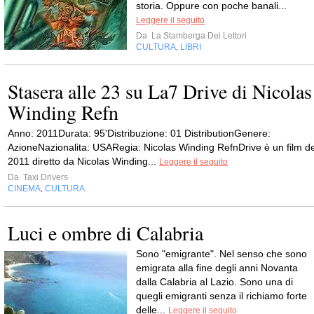
storia. Oppure con poche banali...
Leggere il seguito
Da
La Stamberga Dei Lettori
CULTURA
LIBRI
,
Stasera alle 23 su La7 Drive di Nicolas
Winding Refn
Anno: 2011Durata: 95'Distribuzione: 01 DistributionGenere:
AzioneNazionalita: USARegia: Nicolas Winding RefnDrive è un film de
2011 diretto da Nicolas Winding...
Leggere il seguito
Da
Taxi Drivers
CINEMA
CULTURA
,
Luci e ombre di Calabria
Sono "emigrante". Nel senso che sono
emigrata alla fine degli anni Novanta
dalla Calabria al Lazio. Sono una di
quegli emigranti senza il richiamo forte
delle...
Leggere il seguito