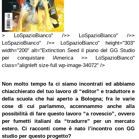
> LoSpazioBianco" />> LoSpazioBianco" />>
LoSpazioBianco" />> LoSpazioBianco" height="303"
width="200" alt="Extinction Seed il piano del GG Studio
per conquistare lAmerica >> LoSpazioBianco"
class="alignleft size-full wp-image-34072" />
Non molto tempo fa ci siamo incontrati ed abbiamo
chiacchierato del tuo lavoro di “editor” e traduttore e
della scuola che hai aperto a Bologna; fra le varie
cose di cui parlammo, accennammo anche alla
possibilità di fare questo lavoro “a rovescio”, ovvero
per fumetti italiani da “tradurre” per un mercato
estero. Ci racconti come è nato l’incontro con GG
studio per questo progetto?