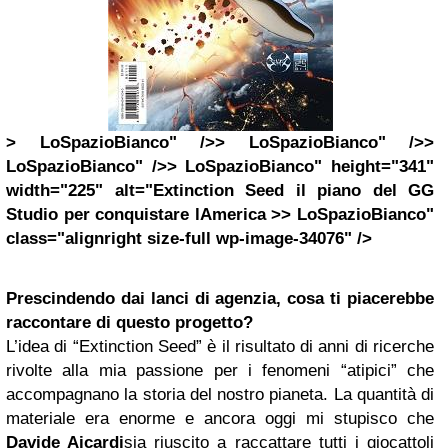
> LoSpazioBianco" />> LoSpazioBianco" />>
LoSpazioBianco" />> LoSpazioBianco" height="341"
width="225" alt="Extinction Seed il piano del GG
Studio per conquistare lAmerica >> LoSpazioBianco"
class="alignright size-full wp-image-34076" />
Prescindendo dai lanci di agenzia, cosa ti piacerebbe
raccontare di questo progetto?
L’idea di “Extinction Seed” è il risultato di anni di ricerche
rivolte alla mia passione per i fenomeni “atipici” che
accompagnano la storia del nostro pianeta. La quantità di
materiale era enorme e ancora oggi mi stupisco che
Davide Aicardi
sia riuscito a raccattare tutti i giocattoli