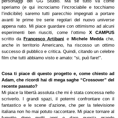
personaggi del GG Studio. Ma se tutto va come
speriamo (e qui incrociamo l’incrociabile e tocchiamo
l’indicibile) saremo tutti parecchio impegnati a portare
avanti le prime tre serie regolari del nuovo
universe
appena nato. Mi piace guardare con ottimismo ad alcuni
esperimenti ben riusciti, come l’ottimo
X CAMPUS
scritto da
Francesco Artibani
e
Michele Medda
che,
anche in territorio Americano, ha riscosso un ottimo
successo di pubblico e critica. Quindi, citando un celebre
film che tutti abbiamo visto e amato: “si, può fare!”.
Cosa ti piace di questo progetto e, come chiesto ad
Adam, che ricordi hai di mega saghe “Crossover” del
recente passato?
Mi piace la libertà assoluta che mi è stata concessa nello
scriverlo. I grandi spazi, il potermi confrontare con il
fantastico e le scene d’azione, che per la televisione
italiana non ho mai potuto raccontare. Mi piace tornare al
fumetto dopo molti anni e dare questa grande