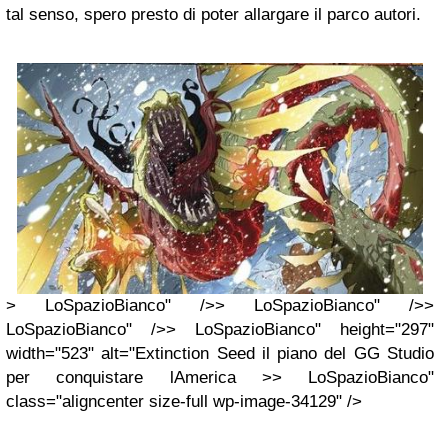
tal senso, spero presto di poter allargare il parco autori.
> LoSpazioBianco" />> LoSpazioBianco" />>
LoSpazioBianco" />> LoSpazioBianco" height="297"
width="523" alt="Extinction Seed il piano del GG Studio
per conquistare lAmerica >> LoSpazioBianco"
class="aligncenter size-full wp-image-34129" />