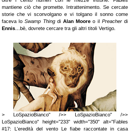
oltre i cento numeri con le mezze vittorie. Fables
mantiene ciò che promette. Intrattenimento. Se cercate
storie che vi sconvolgano e vi tolgano il sonno come
faceva lo
Swamp Thing
di
Alan Moore
o il
Preacher
di
Ennis
…bè, dovrete cercare tra gli altri titoli Vertigo.
> LoSpazioBianco" />> LoSpazioBianco" />>
LoSpazioBianco" height="233" width="350" alt="Fables
#17: L’eredità del vento Le fiabe raccontate in casa