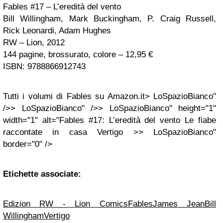
Fables #17 – L’eredità del vento
Bill Willingham, Mark Buckingham, P. Craig Russell,
Rick Leonardi, Adam Hughes
RW – Lion, 2012
144 pagine, brossurato, colore – 12,95 €
ISBN: 9788866912743
Tutti i volumi di Fables su Amazon.it> LoSpazioBianco"
/>> LoSpazioBianco" />> LoSpazioBianco" height="1"
width="1" alt="Fables #17: L’eredità del vento Le fiabe
raccontate in casa Vertigo >> LoSpazioBianco"
border="0" />
Etichette associate:
Edizion RW - Lion Comics
Fables
James Jean
Bill
Willingham
Vertigo