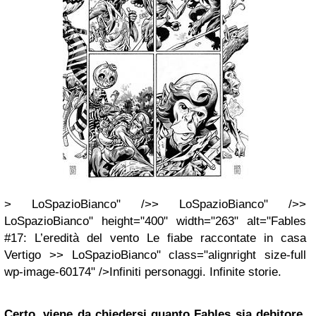
> LoSpazioBianco" />> LoSpazioBianco" />>
LoSpazioBianco" height="400" width="263" alt="Fables
#17: L’eredità del vento Le fiabe raccontate in casa
Vertigo >> LoSpazioBianco" class="alignright size-full
wp-image-60174" />Infiniti personaggi. Infinite storie.
Certo, viene da chiedersi quanto Fables sia debitore,