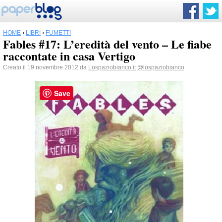
HOME
›
LIBRI
›
FUMETTI
Fables #17: L’eredità del vento – Le fiabe
raccontate in casa Vertigo
Creato il 19 novembre 2012 da
Lospaziobianco.it
@lospaziobianco
Save