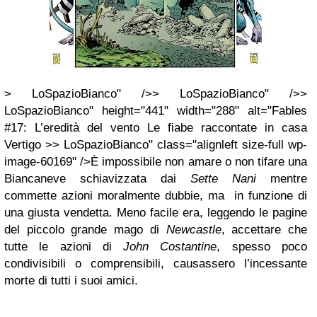
> LoSpazioBianco" />> LoSpazioBianco" />>
LoSpazioBianco" height="441" width="288" alt="Fables
#17: L’eredità del vento Le fiabe raccontate in casa
Vertigo >> LoSpazioBianco" class="alignleft size-full wp-
image-60169" />È impossibile non amare o non tifare una
Biancaneve schiavizzata dai
Sette Nani
mentre
commette azioni moralmente dubbie, ma in funzione di
una giusta vendetta. Meno facile era, leggendo le pagine
del piccolo grande mago di
Newcastle
, accettare che
tutte le azioni di
John Costantine
, spesso poco
condivisibili o comprensibili, causassero l’incessante
morte di tutti i suoi amici.