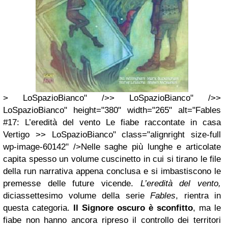
> LoSpazioBianco" />> LoSpazioBianco" />>
LoSpazioBianco" height="380" width="265" alt="Fables
#17: L’eredità del vento Le fiabe raccontate in casa
Vertigo >> LoSpazioBianco" class="alignright size-full
wp-image-60142" />Nelle saghe più lunghe e articolate
capita spesso un volume cuscinetto in cui si tirano le file
della run narrativa appena conclusa e si imbastiscono le
premesse delle future vicende.
L’eredità del vento,
diciassettesimo volume della serie
Fables
, rientra in
questa categoria.
Il Signore oscuro è sconfitto
, ma le
fiabe non hanno ancora ripreso il controllo dei territori