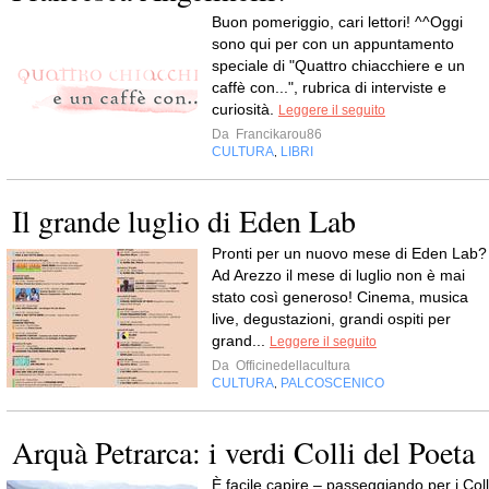
Buon pomeriggio, cari lettori! ^^Oggi
sono qui per con un appuntamento
speciale di "Quattro chiacchiere e un
caffè con...", rubrica di interviste e
curiosità.
Leggere il seguito
Da
Francikarou86
CULTURA
LIBRI
,
Il grande luglio di Eden Lab
Pronti per un nuovo mese di Eden Lab?
Ad Arezzo il mese di luglio non è mai
stato così generoso! Cinema, musica
live, degustazioni, grandi ospiti per
grand...
Leggere il seguito
Da
Officinedellacultura
CULTURA
PALCOSCENICO
,
Arquà Petrarca: i verdi Colli del Poeta
È facile capire – passeggiando per i Coll