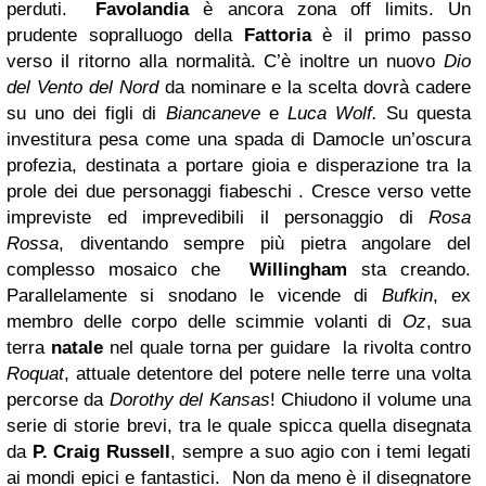
perduti.
Favolandia
è ancora zona off limits. Un
prudente sopralluogo della
Fattoria
è il primo passo
verso il ritorno alla normalità. C’è inoltre un nuovo
Dio
del Vento del Nord
da nominare e la scelta dovrà cadere
su uno dei figli di
Biancaneve
e
Luca Wolf.
Su questa
investitura pesa come una spada di Damocle un’oscura
profezia, destinata a portare gioia e disperazione tra la
prole dei due personaggi fiabeschi . Cresce verso vette
impreviste ed imprevedibili il personaggio di
Rosa
Rossa
, diventando sempre più pietra angolare del
complesso mosaico che
Willingham
sta creando.
Parallelamente si snodano le vicende di
Bufkin
, ex
membro delle corpo delle scimmie volanti di
Oz
, sua
terra
natale
nel quale torna per guidare la rivolta contro
Roquat
, attuale detentore del potere nelle terre una volta
percorse da
Dorothy del Kansas
! Chiudono il volume una
serie di storie brevi, tra le quale spicca quella disegnata
da
P. Craig Russell
, sempre a suo agio con i temi legati
ai mondi epici e fantastici. Non da meno è il disegnatore