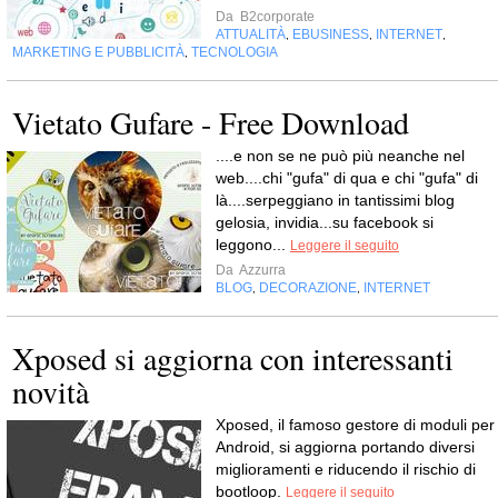
Da
B2corporate
ATTUALITÀ
EBUSINESS
INTERNET
,
,
,
MARKETING E PUBBLICITÀ
TECNOLOGIA
,
Vietato Gufare - Free Download
....e non se ne può più neanche nel
web....chi "gufa" di qua e chi "gufa" di
là....serpeggiano in tantissimi blog
gelosia, invidia...su facebook si
leggono...
Leggere il seguito
Da
Azzurra
BLOG
DECORAZIONE
INTERNET
,
,
Xposed si aggiorna con interessanti
novità
Xposed, il famoso gestore di moduli per
Android, si aggiorna portando diversi
miglioramenti e riducendo il rischio di
bootloop.
Leggere il seguito