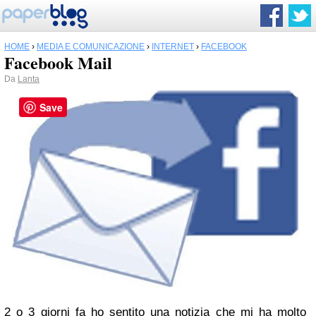
HOME
›
MEDIA E COMUNICAZIONE
›
INTERNET
›
FACEBOOK
Facebook Mail
Da
Lanta
Save
2 o 3 giorni fa ho sentito una notizia che mi ha molto