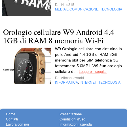
Da
Nico315
MEDIA E COMUNICAZIONE
TECNOLOGIA
,
Orologio cellulare W9 Android 4.4
1GB di RAM 8 memoria Wi-Fi
W9 Orologio cellulare con cinturino in
pelle Android 4.4 1GB di RAM 8GB
memoria slot per SIM telefonica 3G
fotocamera 5.0MP Il W9 èun orologio
cellulare di...
Leggere il seguito
Da
Allmobileworld
INFORMATICA
INTERNET
TECNOLOGIA
,
,
Home
Presentazione
Contatti
Condizioni d'uso
Lavora con noi
Informazioni azienda