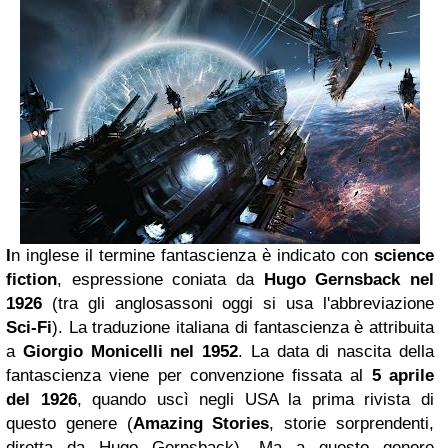
I
n inglese il termine fantascienza è indicato con
science
fiction
, espressione coniata da
Hugo Gernsback nel
1926
(tra gli anglosassoni oggi si usa l'abbreviazione
Sci-Fi
). La traduzione italiana di fantascienza è attribuita
a
Giorgio Monicelli nel 1952
. La data di nascita della
fantascienza viene per convenzione fissata al
5 aprile
del 1926
, quando uscì negli USA la prima rivista di
questo genere (
Amazing Stories
, storie sorprendenti,
diretta da Hugo Gernsback). Ma a questo genere