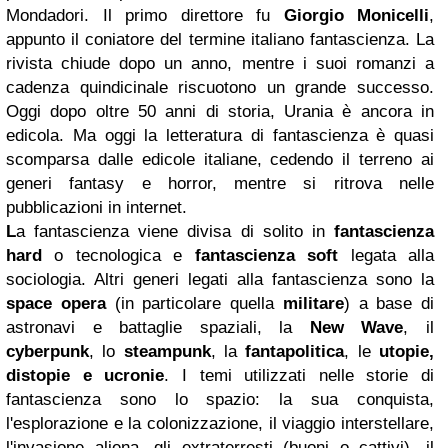
Mondadori. Il primo direttore fu
Giorgio Monicelli
,
appunto il coniatore del termine italiano fantascienza. La
rivista chiude dopo un anno, mentre i suoi romanzi a
cadenza quindicinale riscuotono un grande successo.
Oggi dopo oltre 50 anni di storia, Urania è ancora in
edicola. Ma oggi la letteratura di fantascienza è quasi
scomparsa dalle edicole italiane, cedendo il terreno ai
generi fantasy e horror, mentre si ritrova nelle
pubblicazioni in internet.
L
a fantascienza viene divisa di solito in
fantascienza
hard
o tecnologica e
fantascienza soft
legata alla
sociologia. Altri generi legati alla fantascienza sono la
space opera
(in particolare quella
militare
) a base di
astronavi e battaglie spaziali, la
New Wave
, il
cyberpunk
, lo
steampunk
, la
fantapolitica
, le
utopie,
distopie e ucronie
. I temi utilizzati nelle storie di
fantascienza sono lo spazio: la sua conquista,
l'esplorazione e la colonizzazione, il viaggio interstellare,
l'invasione aliena, gli extraterresti (buoni o cattivi), il