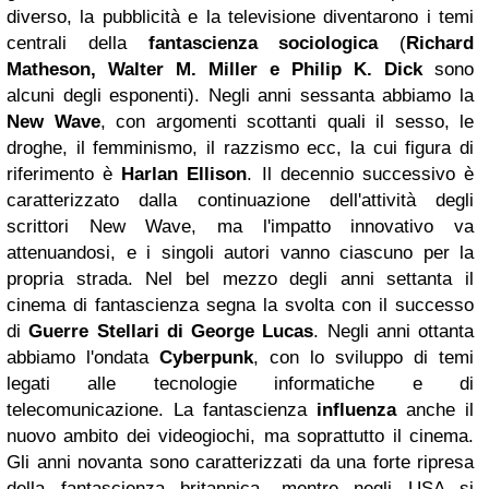
diverso, la pubblicità e la televisione diventarono i temi
centrali della
fantascienza sociologica
(
Richard
Matheson, Walter M. Miller e Philip K. Dick
sono
alcuni degli esponenti). Negli anni sessanta abbiamo la
New Wave
, con argomenti scottanti quali il sesso, le
droghe, il femminismo, il razzismo ecc, la cui figura di
riferimento è
Harlan Ellison
. Il decennio successivo è
caratterizzato dalla continuazione dell'attività degli
scrittori New Wave, ma l'impatto innovativo va
attenuandosi, e i singoli autori vanno ciascuno per la
propria strada. Nel bel mezzo degli anni settanta il
cinema di fantascienza segna la svolta con il successo
di
Guerre Stellari di George Lucas
. Negli anni ottanta
abbiamo l'ondata
Cyberpunk
, con lo sviluppo di temi
legati alle tecnologie informatiche e di
telecomunicazione. La fantascienza
influenza
anche il
nuovo ambito dei videogiochi, ma soprattutto il cinema.
Gli anni novanta sono caratterizzati da una forte ripresa
della fantascienza britannica, mentre negli USA si