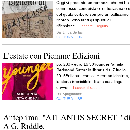
Oggi vi presento un romanzo che mi ha
commosso, conquistato, entusiasmato 
del quale serberò sempre un bellissimo
ricordo.Sono tanti gli spunti di
riflessione...
Leggere il seguito
Da
Linda Bertasi
CULTURA
LIBRI
,
L'estate con Piemme Edizioni
pp. 280 - euro 16,90YoungerPamela
Redmond SatranIn libreria dal 7 luglio
2015Brillante, comica e romanticissima,
la storia irresistibile di una casalinga
davver...
Leggere il seguito
Da
Spaginando
CULTURA
LIBRI
,
Anteprima: "ATLANTIS SECRET " d
A.G. Riddle.