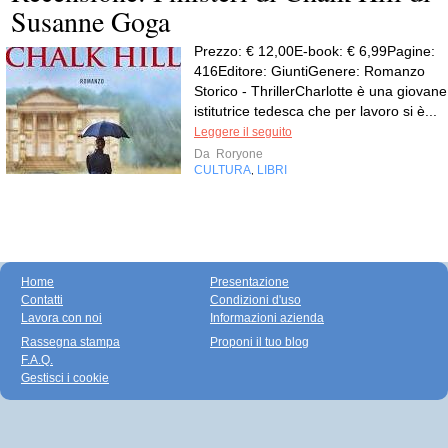
Susanne Goga
Prezzo: € 12,00E-book: € 6,99Pagine:
416Editore: GiuntiGenere: Romanzo
Storico - ThrillerCharlotte è una giovane
istitutrice tedesca che per lavoro si è...
Leggere il seguito
Da
Roryone
CULTURA
LIBRI
,
Home
Presentazione
Contatti
Condizioni d'uso
Lavora con noi
Informazioni azienda
Rassegna stampa
Proponi il tuo blog
F.A.Q.
Gestisci i cookie