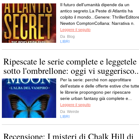
Il futuro dell’umanità dipende da un
antico segreto.La Peste di Atlantis ha
colpito il mondo...Genere: ThrillerEditore
Newton ComptonCollana: Narrativa n.
Leggere il seguito
Da
Blog
LIBRI
Ripescate le serie complete e leggetele
sotto l'ombrellone: oggi vi suggerisco..
Per la serie: perché non approfittare
dell'estate e delle offerte estive che tutt
le librerie propongono per ripescare
serie urban fantasy già complete e...
Leggere il seguito
Da
Weirde
LIBRI
Recensione: I misteri di Chalk Hill di