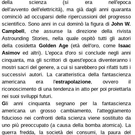
della scienza (si era nell'epoca
dell'avvento dell'elettricità), ma già dagli anni quaranta
cominciò ad occuparsi delle ripercussioni del progresso
scientifico. Sono anni in cui dominò la figura di
John W.
Campbell
, che assunse la direzione della rivista
Astrounding Stories, nella quale ospitò tutti gli autori
della cosidetta
Golden Age
(età dell'oro, come
Isaac
Asimov
ed altri). L'epoca d'oro si conclude negli anni
cinquanta, ma gli scrittori di quest'epoca diventeranno i
mostri sacri del genere, a cui si sarebbero poi rifatti tutti i
successivi autori. La caratteristica della fantascienza
americana era l'
estrapolazione
, ovvero il
riconoscimento di una tendenza in atto per poi proiettarla
nei suoi sviluppi futuri.
G
li anni cinquanta segnano per la fantascienza
americana un grosso cambiamento, l'atteggiamento
fiducioso nei confronti della scienza viene sostituito da
uno più preoccupato (a causa della bomba atomica). La
guerra fredda, la società dei consumi, la paura del