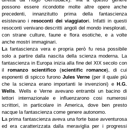
possono essere ricondotte molte altre opere anche
precedenti, innanzitutto prima della fantascienza
esistevano i
resoconti dei viaggiator
i. Infatti in questi
resoconti venivano descritti angoli del mondo inesplorati,
con strane culture, faune e flora esotiche, e a volte
anche mostri immaginari.
L
a fantascienza vera e propria però fu resa possibile
solo a partire dalla nascita della scienza moderna. La
fantascienza in Europa inizia alla fine del XIX secolo con
il
romanzo scientifico
(
scientific romance
), di cui
esponenti di spicco furono
Jules Verne
(per il quale più
che la scienza erano importanti le invenzioni) e
H.G.
Wells
. Wells e Verne avevano entrambi un bacino di
lettori internazionale e influenzarono cosi numerosi
scrittori, in particolare in America, dove ben presto
nacque la fantascienza come genere autonomo.
L
a prima fantascienza aveva una forte base avventurosa
ed era caratterizzata dalla meraviglia per i progressi