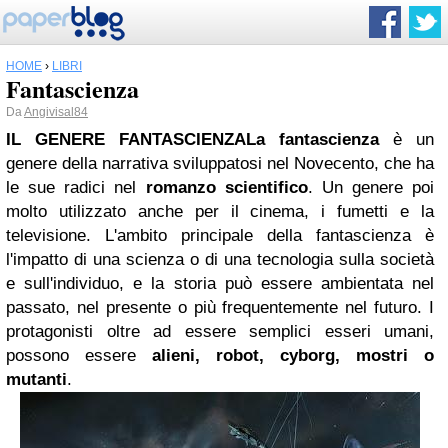
HOME
›
LIBRI
Fantascienza
Da
Angivisal84
I
L
G
ENERE
F
ANTASCIENZA
L
a fantascienza
è un
genere della narrativa sviluppatosi nel Novecento, che ha
le sue radici nel
romanzo scientifico
. Un genere poi
molto utilizzato anche per il cinema, i fumetti e la
televisione. L'ambito principale della fantascienza è
l'impatto di una scienza o di una tecnologia sulla società
e sull'individuo, e la storia può essere ambientata nel
passato, nel presente o più frequentemente nel futuro. I
protagonisti oltre ad essere semplici esseri umani,
possono essere
alieni, robot, cyborg, mostri o
mutanti
.