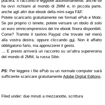
piacerà. Il racconto è leggibile autonomamente, anche se
ha ovvi richiami al mondo di 2MM e, in piccola parte,
anche agli altri due ebook della mini-saga F&F.
Potete scaricarlo gratuitamente nei formati ePub e Mobi.
Se poi proprio ci tenete, potete versare un obolo di solo
un euro omnicomprensivo dei tre ebook finora disponibili.
Come? Tramite il tastino Paypal che trovate nel menù
alla vostra destra, oppure cliccando
qui
. Non è affatto
obbligatorio farlo, ma apprezzerei il gesto.
… E presto arriverà un racconto su un’altra supereroina
del mondo di 2MM, la russa Sibir.
PS:
Per leggere i file ePub su un normale computer sarà
sufficiente scaricare gratuitamente
Adobe Digital Editons
.
Filed under: due minuti a mezzanotte, scrittura