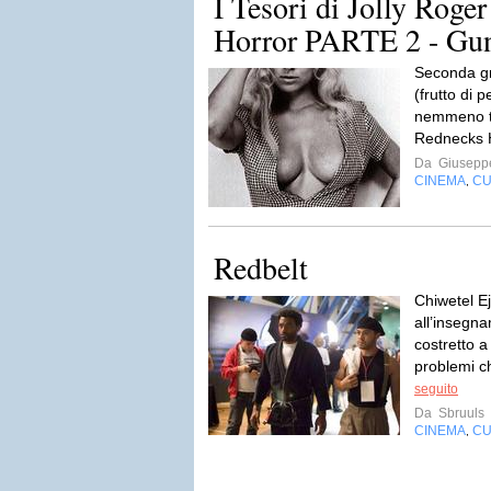
I Tesori di Jolly Roge
Horror PARTE 2 - Gunn
Seconda gr
(frutto di 
nemmeno ta
Rednecks 
Da
Giuseppe
CINEMA
CU
,
Redbelt
Chiwetel Ej
all’insegna
costretto a 
problemi ch
seguito
Da
Sbruuls
CINEMA
CU
,