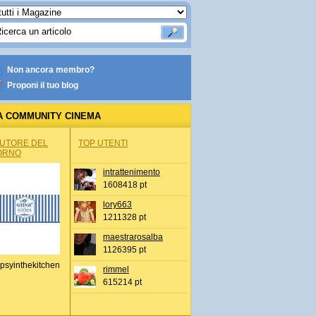
Non ancora membro?
Proponi il tuo blog
A COMMUNITY CINEMA
AUTORE DEL
TOP UTENTI
ORNO
intrattenimento
1608418 pt
lory663
1211328 pt
maestrarosalba
1126395 pt
psyinthekitchen
rimmel
615214 pt