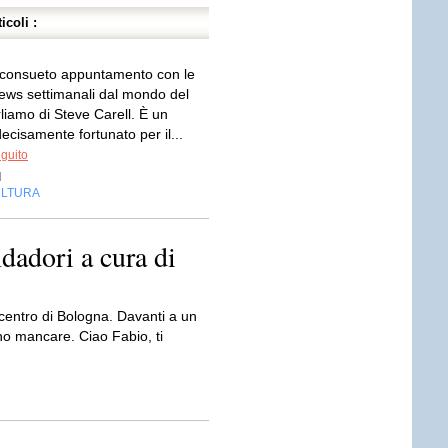
icoli :
 consueto appuntamento con le
news settimanali dal mondo del
liamo di Steve Carell. È un
cisamente fortunato per il...
eguito
d
LTURA
dadori a cura di
centro di Bologna. Davanti a un
ono mancare. Ciao Fabio, ti