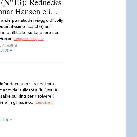
r (N°13): Rednecks
ar Hansen e i...
ande puntata del viaggio di Jolly
personalissime ricerche) nel -
nto ufficiale- sottogenere dei
Horror.
Leggere il seguito
 Armellini
LTURA
iofor dopo una vita dedicata
mento della filosofia Ju Jitsu è
salire sul ring per risolvere i
e altri gli hanno...
Leggere il
LTURA