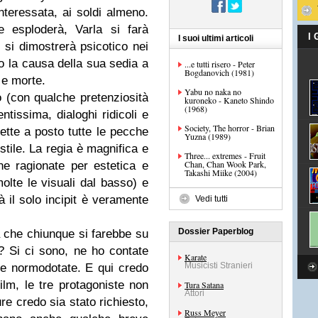
nteressata, ai soldi almeno.
e esploderà, Varla si farà
I
I suoi ultimi articoli
 si dimostrerà psicotico nei
o la causa della sua sedia a
...e tutti risero - Peter
Bogdanovich (1981)
 e morte.
Yabu no naka no
o (con qualche pretenziosità
kuroneko - Kaneto Shindo
(1968)
entissima, dialoghi ridicoli e
Society, The horror - Brian
tte a posto tutte le pecche
Yuzna (1989)
 stile. La regia è magnifica e
Three... extremes - Fruit
Chan, Chan Wook Park,
e ragionate per estetica e
Takashi Miike (2004)
olte le visuali dal basso) e
à il solo incipit è veramente
Vedi tutti
Dossier Paperblog
 che chiunque si farebbe su
e? Si ci sono, ne ho contate
Karate
Musicisti Stranieri
ue normodotate. E qui credo
ilm, le tre protagoniste non
Tura Satana
Attori
re credo sia stato richiesto,
Russ Meyer