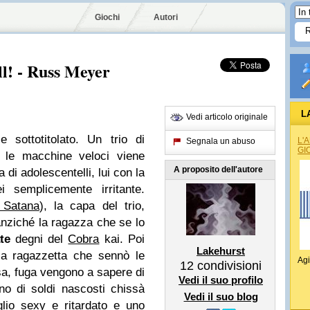
Giochi
Autori
ill! - Russ Meyer
L
Vedi articolo originale
e sottotitolato. Un trio di
L'
Segnala un abuso
GI
 le macchine veloci viene
A proposito dell'autore
di adolescentelli, lui con la
i semplicemente irritante.
 Satana
), la capa del trio,
anziché la ragazza che se lo
te
degni del
Cobra
kai
. Poi
Lakehurst
la ragazzetta che sennò le
Agi
12
condivisioni
osa, fuga vengono a sapere di
Vedi il suo profilo
no di soldi nascosti chissà
Vedi il suo blog
glio sexy e ritardato e uno