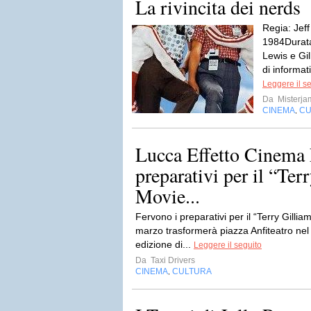
La rivincita dei nerds
Regia: Jef
1984Durata
Lewis e Gi
di informat
Leggere il s
Da
Misterja
CINEMA
CU
,
Lucca Effetto Cinema 
preparativi per il “Ter
Movie...
Fervono i preparativi per il “Terry Gilli
marzo trasformerà piazza Anfiteatro nel
edizione di...
Leggere il seguito
Da
Taxi Drivers
CINEMA
CULTURA
,