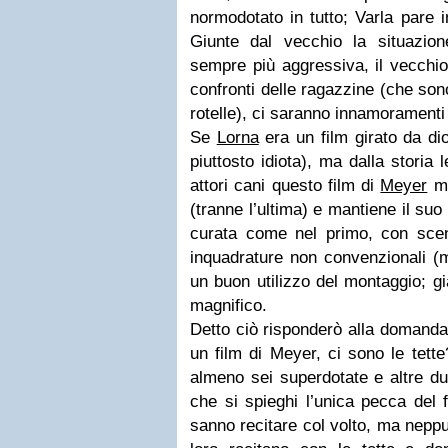
normodotato in tutto; Varla pare i
Giunte dal vecchio la situazion
sempre più aggressiva, il vecchio
confronti delle ragazzine (che son
rotelle), ci saranno innamoramenti
Se
Lorna
era un film girato da di
piuttosto idiota), ma dalla storia l
attori cani questo film di
Meyer
me
(tranne l’ultima) e mantiene il suo
curata come nel primo, con scen
inquadrature non convenzionali (m
un buon utilizzo del montaggio; gi
magnifico.
Detto ciò risponderò alla domanda
un film di Meyer, ci sono le tett
almeno sei superdotate e altre d
che si spieghi l’unica pecca del f
sanno recitare col volto, ma neppu