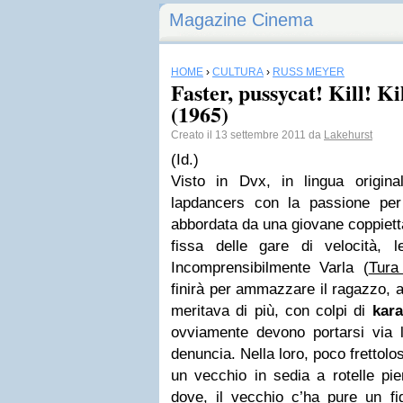
Magazine Cinema
HOME
›
CULTURA
›
RUSS MEYER
Faster, pussycat! Kill! K
(1965)
Creato il 13 settembre 2011 da
Lakehurst
(Id.)
Visto in Dvx, in lingua original
lapdancers con la passione per
abbordata da una giovane coppietta 
fissa delle gare di velocità, le
Incomprensibilmente Varla (
Tura
finirà per ammazzare il ragazzo, 
meritava di più, con colpi di
kara
ovviamente devono portarsi via 
denuncia. Nella loro, poco frettol
un vecchio in sedia a rotelle pie
dove, il vecchio c’ha pure un fi