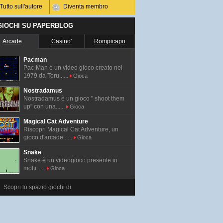
Tutto sull'autore
Diventa membro
 GIOCHI SU PAPERBLOG
Arcade
Casino'
Rompicapo
Pacman
Pac-Man é un video gioco creato nel
1979 da Toru......
Gioca
Nostradamus
Nostradamus è un gioco " shoot them
up" con una......
Gioca
Magical Cat Adventure
Riscopri Magical Cat Adventure, un
gioco d'arcade......
Gioca
Snake
Snake è un videogioco presente in
molti......
Gioca
Scopri lo spazio giochi di