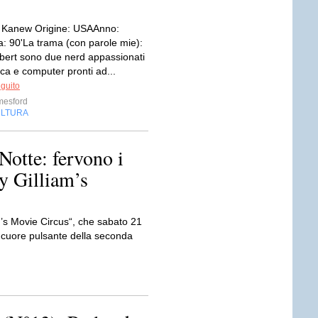
f Kanew Origine: USAAnno:
: 90'La trama (con parole mie):
lbert sono due nerd appassionati
ica e computer pronti ad...
eguito
mesford
LTURA
Notte: fervono i
ry Gilliam’s
am’s Movie Circus“, che sabato 21
 cuore pulsante della seconda