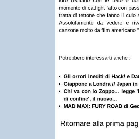
loro recitano con le tette e d
momento di catfight fatto con passi
tratta di tettone che fanno il culo
Assolutamente da vedere e riva
canzone molto da film americano “
Potrebbero interessarti anche :
Gli orrori inediti di Hack! e Da
Giappone a Londra // Japan i
Chi va con lo Zoppo... legge 
di confine', il nuovo...
MAD MAX: FURY ROAD di Georg
Ritornare alla prima pag