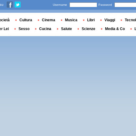
 su
Username
Password
ocietà
Cultura
Cinema
Musica
Libri
Viaggi
Tecnol
er Lei
Sesso
Cucina
Salute
Scienze
Media & Co