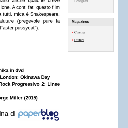
onano anche qualche breve
Fotografi
one. A conti fati questo film
 a tutti, mica è Shakespeare.
lutare (pregevole pure la
Magazines
Faster pussycat
”).
Cinema
Cultura
nika in dvd
n London: Okinawa Day
'Rock Progressivo 2: Linee
e Miller (2015)
ina di