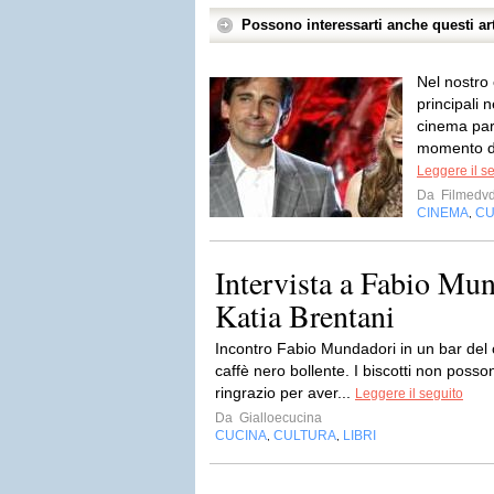
Possono interessarti anche questi art
Nel nostro
principali 
cinema par
momento de
Leggere il s
Da
Filmedv
CINEMA
CU
,
Intervista a Fabio Mun
Katia Brentani
Incontro Fabio Mundadori in un bar del 
caffè nero bollente. I biscotti non poss
ringrazio per aver...
Leggere il seguito
Da
Gialloecucina
CUCINA
CULTURA
LIBRI
,
,