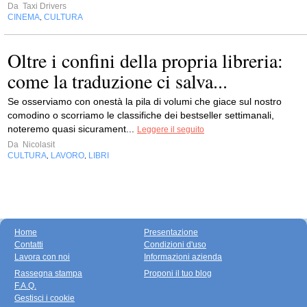
Da
Taxi Drivers
CINEMA
CULTURA
,
Oltre i confini della propria libreria:
come la traduzione ci salva...
Se osserviamo con onestà la pila di volumi che giace sul nostro
comodino o scorriamo le classifiche dei bestseller settimanali,
noteremo quasi sicurament...
Leggere il seguito
Da
Nicolasit
CULTURA
LAVORO
LIBRI
,
,
Home
Presentazione
Contatti
Condizioni d'uso
Lavora con noi
Informazioni azienda
Rassegna stampa
Proponi il tuo blog
F.A.Q.
Gestisci i cookie