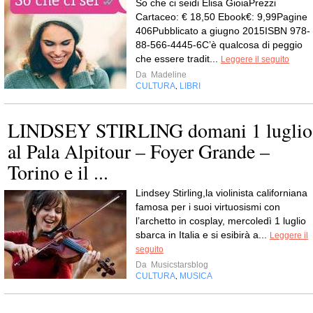
So che ci seidi Elisa GioiaPrezzi
Cartaceo: € 18,50 Ebook€: 9,99Pagine
406Pubblicato a giugno 2015ISBN 978-
88-566-4445-6C’è qualcosa di peggio
che essere tradit...
Leggere il seguito
Da
Madeline
CULTURA
LIBRI
,
LINDSEY STIRLING domani 1 luglio
al Pala Alpitour – Foyer Grande –
Torino e il ...
Lindsey Stirling,la violinista californiana
famosa per i suoi virtuosismi con
l’archetto in cosplay, mercoledì 1 luglio
sbarca in Italia e si esibirà a...
Leggere il
seguito
Da
Musicstarsblog
CULTURA
MUSICA
,