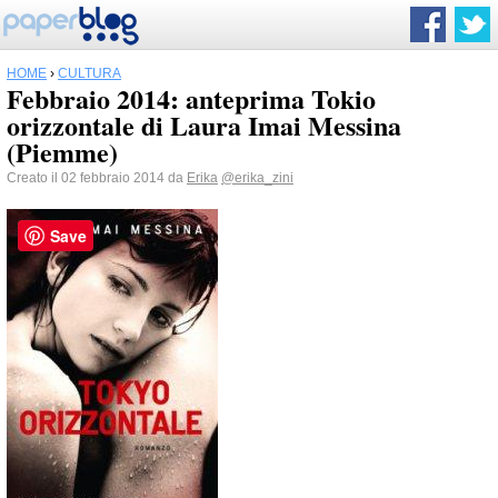
HOME
›
CULTURA
Febbraio 2014: anteprima Tokio
orizzontale di Laura Imai Messina
(Piemme)
Creato il 02 febbraio 2014 da
Erika
@erika_zini
Save