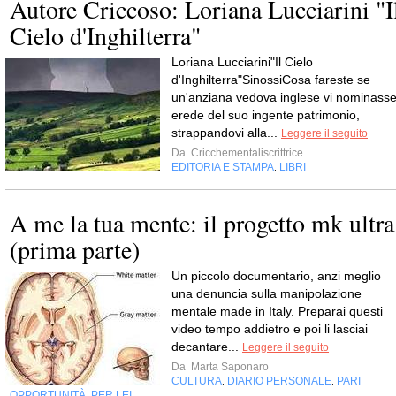
Autore Criccoso: Loriana Lucciarini "I
Cielo d'Inghilterra"
Loriana Lucciarini"Il Cielo
d'Inghilterra"SinossiCosa fareste se
un'anziana vedova inglese vi nominass
erede del suo ingente patrimonio,
strappandovi alla...
Leggere il seguito
Da
Cricchementaliscrittrice
EDITORIA E STAMPA
LIBRI
,
A me la tua mente: il progetto mk ultra
(prima parte)
Un piccolo documentario, anzi meglio
una denuncia sulla manipolazione
mentale made in Italy. Preparai questi
video tempo addietro e poi li lasciai
decantare...
Leggere il seguito
Da
Marta Saponaro
CULTURA
DIARIO PERSONALE
PARI
,
,
OPPORTUNITÀ
PER LEI
,