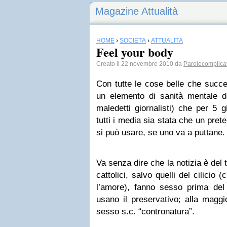
Magazine Attualità
HOME
›
SOCIETÀ
›
ATTUALITÀ
Feel your body
Creato il 22 novembre 2010 da
Parolecomplica
Con tutte le cose belle che suc
un elemento di sanità mentale de
maledetti giornalisti) che per 5 gi
tutti i media sia stata che un pret
si può usare, se uno va a puttane.
Va senza dire che la notizia è del tu
cattolici, salvo quelli del cilici
l’amore), fanno sesso prima del m
usano il preservativo; alla maggio
sesso s.c. “contronatura”.