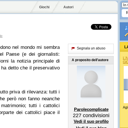
Giochi
Autori
te
cedono nel mondo mi sembra
L
Segnala un abuso
l Paese (e dei giornalisti:
L'
A proposito dell'autore
orni la notizia principale di
GI
e ha detto che il preservativo
tto priva di rilevanza: tutti i
o (che però non fanno neanche
atrimonio; tutti i cattolici
Agi
Parolecomplicate
rparte dei cattolici piace il
227
condivisioni
Vedi il suo profilo