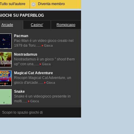
Tutto sull'autore
Diventa membro
 GIOCHI SU PAPERBLOG
Arcade
Casino'
Rompicapo
Pacman
Pac-Man é un video gioco creato nel
1979 da Toru......
Gioca
Nostradamus
Nostradamus è un gioco " shoot them
up" con una......
Gioca
Magical Cat Adventure
Riscopri Magical Cat Adventure, un
gioco d'arcade......
Gioca
Snake
Snake è un videogioco presente in
molti......
Gioca
Scopri lo spazio giochi di