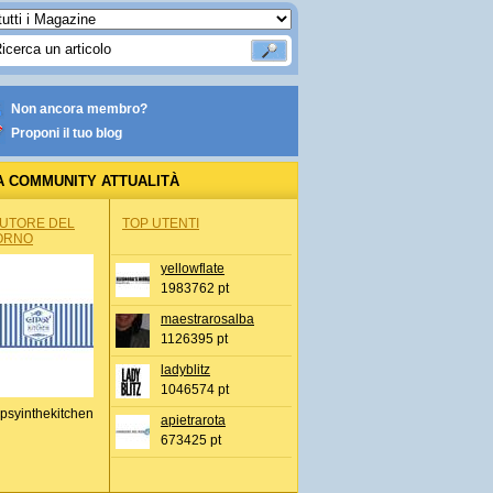
Non ancora membro?
Proponi il tuo blog
A COMMUNITY ATTUALITÀ
AUTORE DEL
TOP UTENTI
ORNO
yellowflate
1983762 pt
maestrarosalba
1126395 pt
ladyblitz
1046574 pt
psyinthekitchen
apietrarota
673425 pt