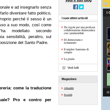
Vedi il suo blog
sonale e ad insegnarlo senza
arlo diventare fatto politico,
I
I suoi ultimi articoli
 Proprio perché il sesso è un
sesso a suo modo, così come
Tre regole per una proficua
collaborazione democratica
’ha modellato secondo
con i pentastellati
a sensibilità, peraltro, sul
Di democrazia e
posizione del Santo Padre.
isolamento
Il miglior Sanremo di
sempre
La grazia
Vedi tutti
Magazines
ibreria: come la traduzione
Attualità
Società
nuale? Pro e contro per