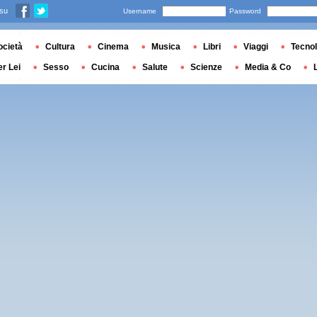
 su
Username
Password
ocietà
Cultura
Cinema
Musica
Libri
Viaggi
Tecnol
er Lei
Sesso
Cucina
Salute
Scienze
Media & Co