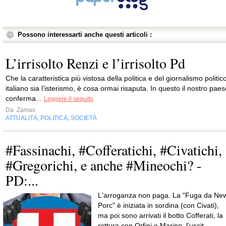
Possono interessarti anche questi articoli :
L’irrisolto Renzi e l’irrisolto Pd
Che la caratteristica più vistosa della politica e del giornalismo politic
italiano sia l’isterismo, è cosa ormai risaputa. In questo il nostro pae
conferma...
Leggere il seguito
Da
Zamax
ATTUALITÀ
POLITICA
SOCIETÀ
,
,
#Fassinachi, #Cofferatichi, #Civatichi,
#Gregorichi, e anche #Mineochi? -
PD:...
L'arroganza non paga. La "Fuga da Ne
Porc" è iniziata in sordina (con Civati),
ma poi sono arrivati il botto Cofferati, la
rottura con Orfini e Marino, l'uscit...