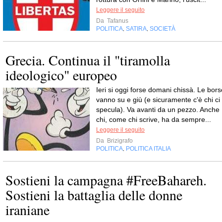
Leggere il seguito
Da
Tafanus
POLITICA
SATIRA
SOCIETÀ
,
,
Grecia. Continua il "tiramolla
ideologico" europeo
Ieri si oggi forse domani chissà. Le bors
vanno su e giù (e sicuramente c'è chi ci
specula). Va avanti da un pezzo. Anche
chi, come chi scrive, ha da sempre...
Leggere il seguito
Da
Brizigrafo
POLITICA
POLITICA ITALIA
,
Sostieni la campagna #FreeBahareh.
Sostieni la battaglia delle donne
iraniane