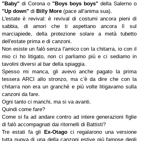
"Baby"
di Corona o
"Boys boys boys"
della Salerno o
"Up down"
di
Billy More
(pace all'anima sua).
L'estate è revival: è revival di costumi ancora pieni di
sabbia, di amori che ti aspettano ancora lì sul
marciapiede, della protezione solare a metà tubetto
dell'estate prima e di canzoni.
Non esiste un falò senza l'amico con la chitarra, io con il
mio ci ho litigato, non ci parliamo più e ci sediamo in
tavolini diversi al bar della spiaggia.
Spesso mi manca, gli avevo anche pagato la prima
tessera ARCI allo stronzo, ma c'è da dire che con la
chitarra non era un granchè e più volte litigavamo sulla
canzoni da fare.
Ogni tanto ci manchi, ma si va avanti.
Quindi come fare?
Come si fa ad andare contro ad intere generazioni figlie
di falò accompagnati dai ritornelli di Battisti?
Tre estati fa gli
Ex-Otago
ci regalarono una versione
tutta nuova di una della canzoni estive più famose degli