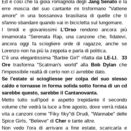
Ed è così che la gioia romagnola degli
Jang Senato
e la
erre moscia del suo cantante mi trsformano "Vattene
amore" in una bossanova brasiliana di quelle che ti
sfanno sbandare quando vai in bicicletta sul lungomare.
I timidi e giovanissimi
L'Orso
rendono ancora più
innamorata "Serenata Rap, una canzone che, fidatevi,
ancora oggi fa sciogliere orde di ragazze, anche se
Lorenzo non ha più la zeppola e parla di politica.
C'è una elegantissima "Barbie Girl" rifatta dai
LE-LI
,
33
Ore
trasforma "Scatman's world" alla
Bob Dylan
che
l'impossibile realtà di certo non ci avrebbe dato.
Se l'estate si sciogliesse per colpa del suo stesso
caldo e tornasse in forma solida sotto forma di un cd
sarebbe questo, sarebbe il Cantanovanta.
Metto tutto sull'ipod e aspetto trepidante il secondo
volume che vedrà la luce a fine agosto, dove verrà ridata
vita a canzoni come "Fiky fiky"di Drudi, "Wannabe" delle
Spice Girls, "Believe" di
Cher
e tante altre.
Non vedo l'ora di arrivare a fine estate, scaricarla e