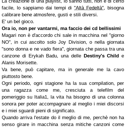
La creazione di una playlist, lo sanno tutti, non è di certo
facile, lo sappiamo dai tempi di
"Altà Fedeltà"
, bisogna
calibrare bene atmosfere, gusti e stili diversi.
E' un bel gioco.
Ora io, non per vantarmi, ma faccio dei cd bellissimi
Magari non è d'accordo chi sale in macchina nel "giorno
NO", in cui ascolto solo Joy Division, o nella giornata
"sono donna e ne vado fiera", giornata che passa tra una
canzone di Erykah Badu, una delle
Destiny's Child
e
Alanis Morisette.
Va bene, può capitare, ma in generale me la cavo
piuttosto bene.
Ogni periodo, ogni stagione ha la sua compilation, per
una ragazza come me, cresciuta a telefilm del
pomeriggio su Italia1, la vita ha bisogno di una colonna
sonora per poter accompagnare al meglio i miei discorsi
e i miei sguardi pieni di significato.
Quando arriva l'estate do il meglio di me, perchè non ha
senso girare in macchina senza mitiche canzoni come