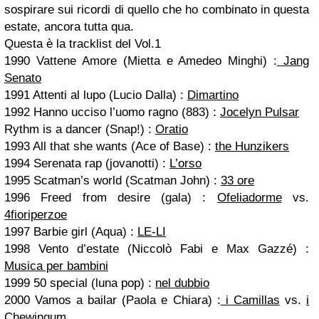
sospirare sui ricordi di quello che ho combinato in questa
estate, ancora tutta qua.
Questa è la tracklist del Vol.1
1990 Vattene Amore (Mietta e Amedeo Minghi) :
Jang
Senato
1991 Attenti al lupo (Lucio Dalla) :
Dimartino
1992 Hanno ucciso l’uomo ragno (883) :
Jocelyn Pulsar
Rythm is a dancer (Snap!) :
Oratio
1993 All that she wants (Ace of Base) :
the Hunzikers
1994 Serenata rap (jovanotti) :
L’orso
1995 Scatman’s world (Scatman John) :
33 ore
1996 Freed from desire (gala) :
Ofeliadorme
vs.
4fioriperzoe
1997 Barbie girl (Aqua) :
LE-LI
1998 Vento d’estate (Niccolò Fabi e Max Gazzé) :
Musica per bambini
1999 50 special (luna pop) :
nel dubbio
2000 Vamos a bailar (Paola e Chiara) :
i Camillas
vs.
i
Chewingum