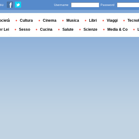
 su
Username
Password
ocietà
Cultura
Cinema
Musica
Libri
Viaggi
Tecnol
er Lei
Sesso
Cucina
Salute
Scienze
Media & Co