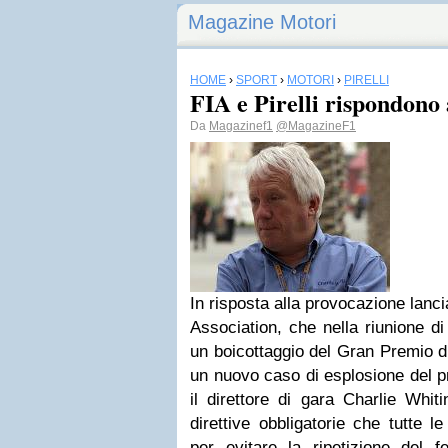
Magazine Motori
HOME
›
SPORT
›
MOTORI
›
PIRELLI
FIA e Pirelli rispondono a
Da
Magazinef1
@MagazineF1
In risposta alla provocazione lanci
Association, che nella riunione di
un boicottaggio del Gran Premio d
un nuovo caso di esplosione del pn
il direttore di gara Charlie Whi
direttive obbligatorie che tutte 
per evitare la ripetizione del