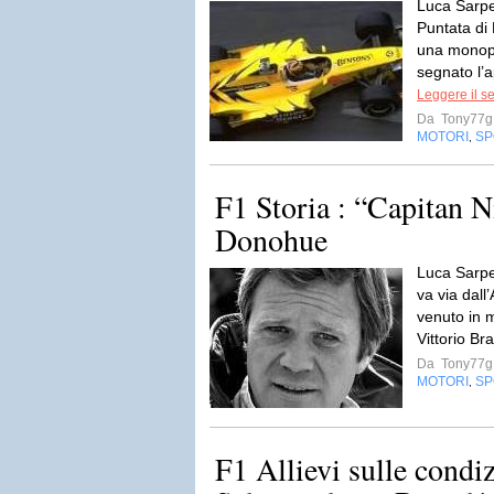
Luca Sarpe
Puntata di
una monopo
segnato l’a
Leggere il s
Da
Tony77g
MOTORI
SP
,
F1 Storia : “Capitan 
Donohue
Luca Sarpe
va via dall’
venuto in m
Vittorio Br
Da
Tony77g
MOTORI
SP
,
F1 Allievi sulle condiz