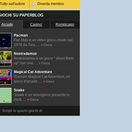
Tutto sull'autore
Diventa membro
 GIOCHI SU PAPERBLOG
Arcade
Casino'
Rompicapo
Pacman
Pac-Man é un video gioco creato nel
1979 da Toru......
Gioca
Nostradamus
Nostradamus è un gioco " shoot them
up" con una......
Gioca
Magical Cat Adventure
Riscopri Magical Cat Adventure, un
gioco d'arcade......
Gioca
Snake
Snake è un videogioco presente in
molti......
Gioca
Scopri lo spazio giochi di