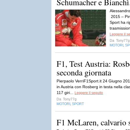
Schumacher e Bianchì
Alessandro
2015 – Pino
Sport ha ri
trasmission
Leggere il s
Da
Tony77g
MOTORI
SP
,
F1, Test Austria: Rosb
seconda giornata
Pierpaolo VerriF1Sport.it 24 Giugno 2015
in Austria con Rosberg in testa nella cla
117 giri...
Leggere il seguito
Da
Tony77g
MOTORI
SPORT
,
F1 McLaren, calvario 