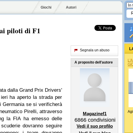
Giochi
Autori
i piloti di F1
L
Segnala un abuso
L'
A proposito dell'autore
GI
ata dalla Grand Prix Drivers'
 ieri ha aperto la strada per
i Germania se si verificherà
eumatico Pirelli, attraverso
Agi
Magazinef1
ting la FIA ha emesso delle
6866
condivisioni
le scuderie dovranno seguire
Vedi il suo profilo
 fenomeno: i team dovranno