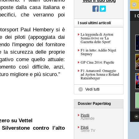
Vedi il suo blog
poste dalla casa italiana e
ecifici, che verranno poi
I
I suoi ultimi articoli
 Motorsport Paul Hembery si è
La leggenda di Ayrton
e dei piloti (appoggiata dai
Senna rivive su 'La
Gazzetta dello Sport'
endo l'impegno del fornitore
F1 in lutto: Addio Nigel
e la sicurezza delle proprie
Stepney
ativo come quello attuale:
GP Cina 2014: Pagelle
ento così difficile, anzi,
F1 Amarcord: Omaggio
uro migliore e più sicuro."
ad Ayrton Senna e Roland
Ratzenberger
Vedi tutti
Dossier Paperblog
Pirelli
Aziende
ero su Vettel
Piloti
Silverstone contro l’alto
Serie TV