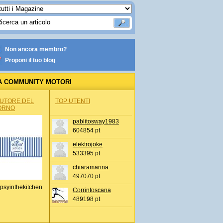
Non ancora membro?
Proponi il tuo blog
A COMMUNITY MOTORI
AUTORE DEL
TOP UTENTI
ORNO
pablitosway1983
604854 pt
elektrojoke
533395 pt
chiaramarina
497070 pt
psyinthekitchen
Corrintoscana
489198 pt