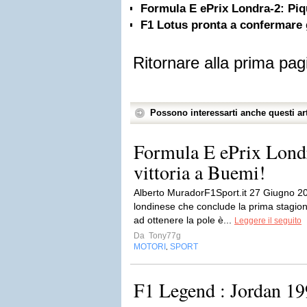
Formula E ePrix Londra-2: Piqu
F1 Lotus pronta a confermare gl
Ritornare alla prima pag
Possono interessarti anche questi art
Formula E ePrix Londr
vittoria a Buemi!
Alberto MuradorF1Sport.it 27 Giugno 2
londinese che conclude la prima stagio
ad ottenere la pole è...
Leggere il seguito
Da
Tony77g
MOTORI
SPORT
,
F1 Legend : Jordan 19