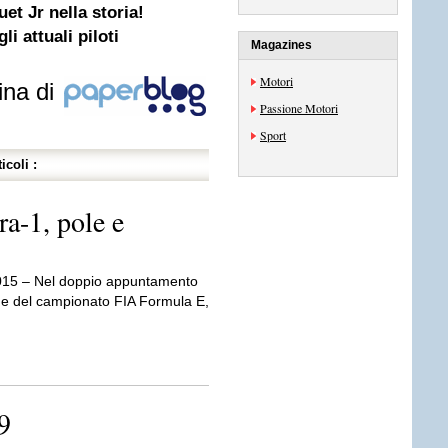
et Jr nella storia!
i attuali piloti
Magazines
Motori
ina di
Passione Motori
Sport
icoli :
a-1, pole e
015 – Nel doppio appuntamento
ne del campionato FIA Formula E,
9