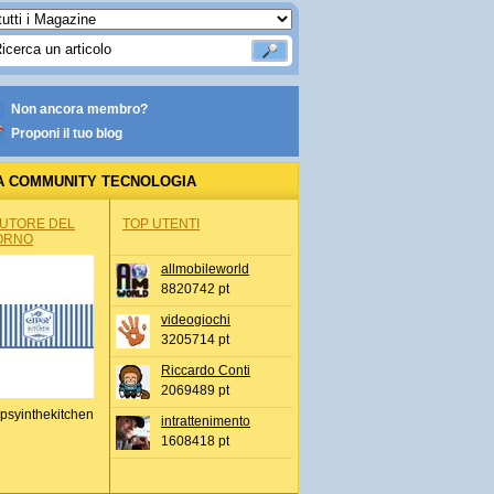
Non ancora membro?
Proponi il tuo blog
A COMMUNITY TECNOLOGIA
AUTORE DEL
TOP UTENTI
ORNO
allmobileworld
8820742 pt
videogiochi
3205714 pt
Riccardo Conti
2069489 pt
psyinthekitchen
intrattenimento
1608418 pt