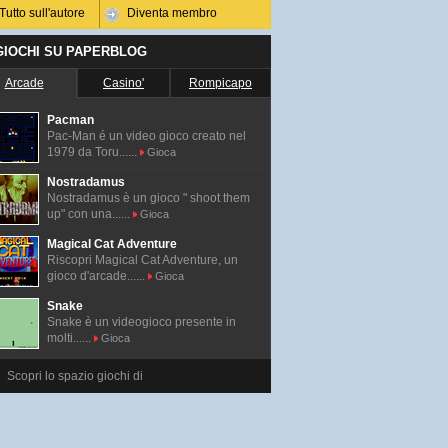
Tutto sull'autore
Diventa membro
 GIOCHI SU PAPERBLOG
Arcade
Casino'
Rompicapo
Pacman
Pac-Man é un video gioco creato nel
1979 da Toru......
Gioca
Nostradamus
Nostradamus è un gioco " shoot them
up" con una......
Gioca
Magical Cat Adventure
Riscopri Magical Cat Adventure, un
gioco d'arcade......
Gioca
Snake
Snake è un videogioco presente in
molti......
Gioca
Scopri lo spazio giochi di