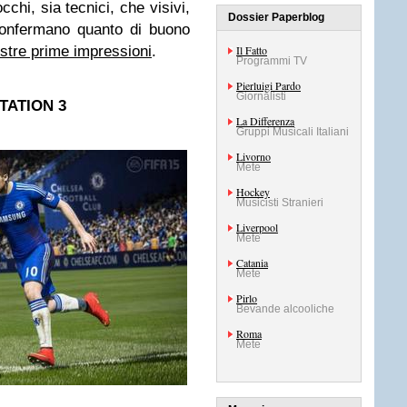
chi, sia tecnici, che visivi,
Dossier Paperblog
confermano quanto di buono
stre prime impressioni
.
Il Fatto
Programmi TV
Pierluigi Pardo
Giornalisti
TATION 3
La Differenza
Gruppi Musicali Italiani
Livorno
Mete
Hockey
Musicisti Stranieri
Liverpool
Mete
Catania
Mete
Pirlo
Bevande alcooliche
Roma
Mete