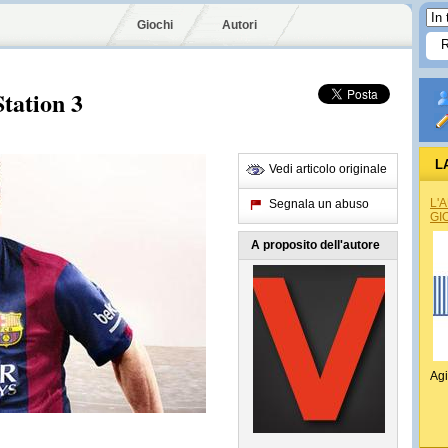
Giochi
Autori
Station 3
L
Vedi articolo originale
L'
Segnala un abuso
GI
A proposito dell'autore
Agi