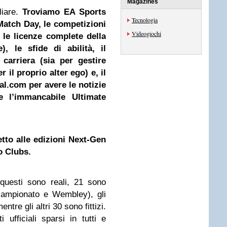
Magazines
liare.
Troviamo EA Sports
Tecnologia
 Match Day, le competizioni
Videogiochi
n le licenze complete della
, le sfide di abilità, il
 carriera (sia per gestire
 il proprio alter ego) e, il
l.com per avere le notizie
e l’immancabile Ultimate
tto alle edizioni Next-Gen
o Clubs.
questi sono reali, 21 sono
 campionato e Wembley), gli
ntre gli altri 30 sono fittizi.
 ufficiali sparsi in tutti e