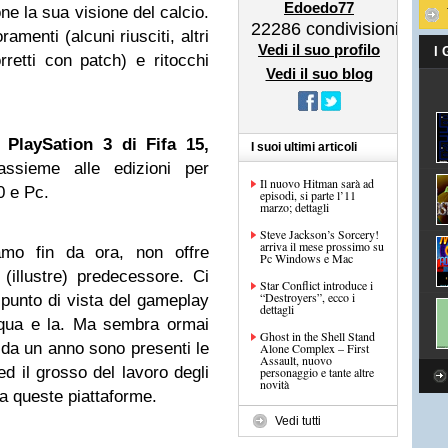
Edoedo77
e la sua visione del calcio.
22286
condivisioni
amenti (alcuni riusciti, altri
Vedi il suo profilo
I
etti con patch) e ritocchi
Vedi il suo blog
 PlaySation 3 di Fifa 15,
I suoi ultimi articoli
ssieme alle edizioni per
Il nuovo Hitman sarà ad
0 e Pc.
episodi, si parte l’11
marzo; dettagli
Steve Jackson’s Sorcery!
arriva il mese prossimo su
amo fin da ora, non offre
Pc Windows e Mac
 (illustre) predecessore. Ci
Star Conflict introduce i
“Destroyers”, ecco i
l punto di vista del gameplay
dettagli
a qua e la. Ma sembra ormai
Ghost in the Shell Stand
 da un anno sono presenti le
Alone Complex – First
Assault, nuovo
d il grosso del lavoro degli
personaggio e tante altre
novità
 a queste piattaforme.
Vedi tutti