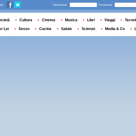
 su
Username
Password
ocietà
Cultura
Cinema
Musica
Libri
Viaggi
Tecnol
er Lei
Sesso
Cucina
Salute
Scienze
Media & Co