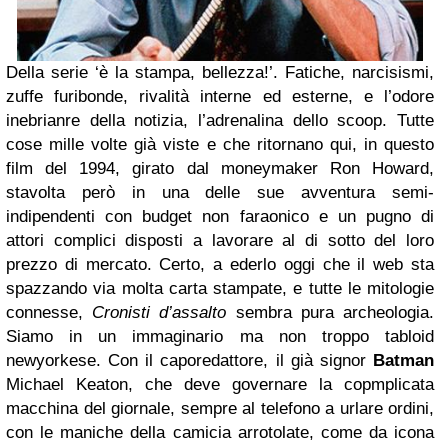
Della serie ‘è la stampa, bellezza!’. Fatiche, narcisismi,
zuffe furibonde, rivalità interne ed esterne, e l’odore
inebrianre della notizia, l’adrenalina dello scoop. Tutte
cose mille volte già viste e che ritornano qui, in questo
film del 1994, girato dal moneymaker Ron Howard,
stavolta però in una delle sue avventura semi-
indipendenti con budget non faraonico e un pugno di
attori complici disposti a lavorare al di sotto del loro
prezzo di mercato. Certo, a ederlo oggi che il web sta
spazzando via molta carta stampate, e tutte le mitologie
connesse,
Cronisti d’assalto
sembra pura archeologia.
Siamo in un immaginario ma non troppo tabloid
newyorkese. Con il caporedattore, il già signor
Batman
Michael Keaton, che deve governare la copmplicata
macchina del giornale, sempre al telefono a urlare ordini,
con le maniche della camicia arrotolate, come da icona