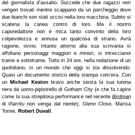
del giornalista d’assalto. Succede che due ragazzi neri
vengon trovati mentre scappano da un parcheggio dove
due bianchi son stati uccisi nella loro macchina. Subito si
scatena la canea contro di loro. Ma il nostro
caporedattore non è mica tanto convinto della loro
colpevolezza e annusa un qualcosa di strano. Avrà
ragione, ovvio. Intanto attorno alla sua scrivania si
affollano personaggi maggiori e minori, si intreccianoi
trame e sottotrame. Tutto in 24 ore, nella redazione di un
quotidiano, in un mondo che oggi si sta dissolvendo.
Quasi un documento storico della stampa com’era. Con
un
Michael Keaton
bravo anche senza la sua tutona
nera da uomo-pipistrello di Gotham City (e che fa capire
come la sua strepitosa performance nel recente
Birdman
di Iñarritu non venga dal niente), Glenn Close, Marisa
Tomei,
Robert Duvall
.