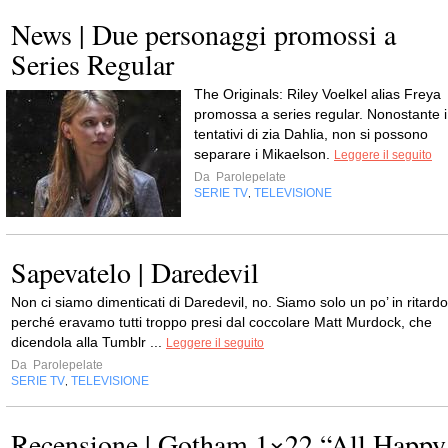
News | Due personaggi promossi a
Series Regular
The Originals: Riley Voelkel alias Freya
promossa a series regular. Nonostante i
tentativi di zia Dahlia, non si possono
separare i Mikaelson.
Leggere il seguito
Da
Parolepelate
SERIE TV
TELEVISIONE
,
Sapevatelo | Daredevil
Non ci siamo dimenticati di Daredevil, no. Siamo solo un po’ in ritardo
perché eravamo tutti troppo presi dal coccolare Matt Murdock, che
dicendola alla Tumblr ...
Leggere il seguito
Da
Parolepelate
SERIE TV
TELEVISIONE
,
Recensione | Gotham 1×22 “All Happy