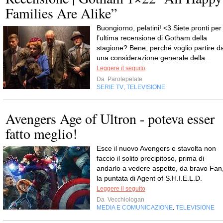
Families Are Alike”
Buongiorno, pelatini! <3 Siete pronti per
l’ultima recensione di Gotham della
stagione? Bene, perché voglio partire d
una considerazione generale della...
Leggere il seguito
Da
Parolepelate
SERIE TV
TELEVISIONE
,
Avengers Age of Ultron - poteva esser
fatto meglio!
Esce il nuovo Avengers e stavolta non
faccio il solito precipitoso, prima di
andarlo a vedere aspetto, da bravo Fan
la puntata di Agent of S.H.I.E.L.D.
Leggere il seguito
Da
Vecchiologan
MEDIA E COMUNICAZIONE
TELEVISIONE
,