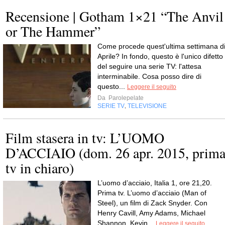
Recensione | Gotham 1×21 “The Anvil
or The Hammer”
Come procede quest'ultima settimana d
Aprile? In fondo, questo è l'unico difetto
del seguire una serie TV: l'attesa
interminabile. Cosa posso dire di
questo...
Leggere il seguito
Da
Parolepelate
SERIE TV
TELEVISIONE
,
Film stasera in tv: L’UOMO
D’ACCIAIO (dom. 26 apr. 2015, prim
tv in chiaro)
L’uomo d’acciaio, Italia 1, ore 21,20.
Prima tv. L’uomo d’acciaio (Man of
Steel), un film di Zack Snyder. Con
Henry Cavill, Amy Adams, Michael
Shannon, Kevin...
Leggere il seguito