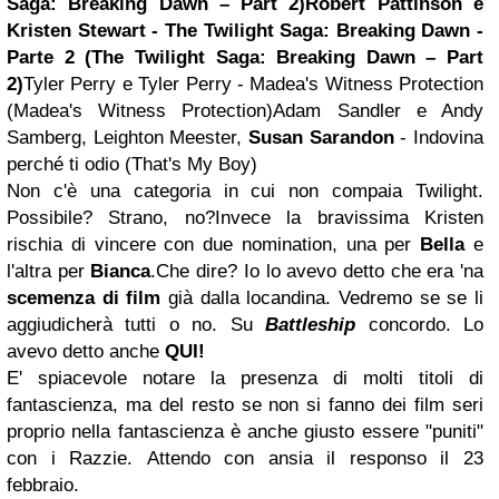
Saga: Breaking Dawn – Part 2)
Robert Pattinson e
Kristen Stewart - The Twilight Saga: Breaking Dawn -
Parte 2 (The Twilight Saga: Breaking Dawn – Part
2)
Tyler Perry e Tyler Perry - Madea's Witness Protection
(Madea's Witness Protection)Adam Sandler e Andy
Samberg, Leighton Meester,
Susan Sarandon
- Indovina
perché ti odio (That's My Boy)
Non c'è una categoria in cui non compaia Twilight.
Possibile? Strano, no?Invece la bravissima Kristen
rischia di vincere con due nomination, una per
Bella
e
l'altra per
Bianca
.Che dire? Io lo avevo detto che era 'na
scemenza di film
già dalla locandina. Vedremo se se li
aggiudicherà tutti o no. Su
Battleship
concordo. Lo
avevo detto anche
QUI!
E' spiacevole notare la presenza di molti titoli di
fantascienza, ma del resto se non si fanno dei film seri
proprio nella fantascienza è anche giusto essere "puniti"
con i Razzie. Attendo con ansia il responso il 23
febbraio.