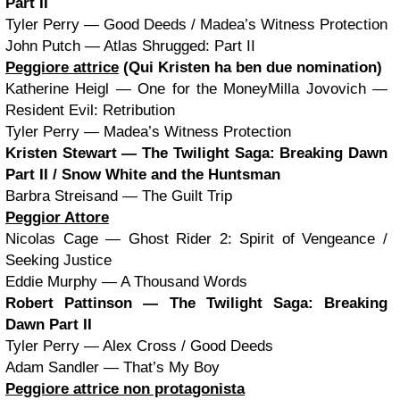
Part II
Tyler Perry — Good Deeds / Madea’s Witness Protection
John Putch — Atlas Shrugged: Part II
Peggiore attrice
(Qui Kristen ha ben due nomination)
Katherine Heigl — One for the MoneyMilla Jovovich —
Resident Evil: Retribution
Tyler Perry — Madea’s Witness Protection
Kristen Stewart
— The Twilight Saga: Breaking Dawn
Part II / Snow White and the Huntsman
Barbra Streisand — The Guilt Trip
Peggior Attore
Nicolas Cage — Ghost Rider 2: Spirit of Vengeance /
Seeking Justice
Eddie Murphy — A Thousand Words
Robert Pattinson — The Twilight Saga: Breaking
Dawn Part II
Tyler Perry — Alex Cross / Good Deeds
Adam Sandler — That’s My Boy
Peggiore attrice non protagonista