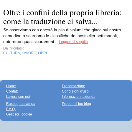
Oltre i confini della propria libreria:
come la traduzione ci salva...
Se osserviamo con onestà la pila di volumi che giace sul nostro
comodino o scorriamo le classifiche dei bestseller settimanali,
noteremo quasi sicurament...
Leggere il seguito
Da
Nicolasit
CULTURA
LAVORO
LIBRI
,
,
Home
Presentazione
Contatti
Condizioni d'uso
Lavora con noi
Informazioni azienda
Rassegna stampa
Proponi il tuo blog
F.A.Q.
Gestisci i cookie