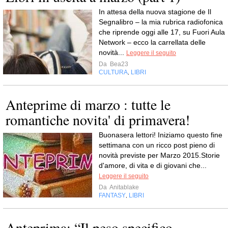
In attesa della nuova stagione de Il
Segnalibro – la mia rubrica radiofonica
che riprende oggi alle 17, su Fuori Aula
Network – ecco la carrellata delle
novità...
Leggere il seguito
Da
Bea23
CULTURA
LIBRI
,
Anteprime di marzo : tutte le
romantiche novita' di primavera!
Buonasera lettori! Iniziamo questo fine
settimana con un ricco post pieno di
novità previste per Marzo 2015.Storie
d'amore, di vita e di giovani che...
Leggere il seguito
Da
Anitablake
FANTASY
LIBRI
,
Anteprima: “Il peso specifico