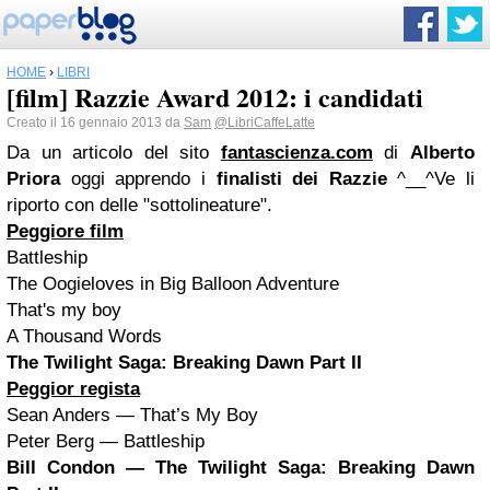
HOME
›
LIBRI
[film] Razzie Award 2012: i candidati
Creato il 16 gennaio 2013 da
Sam
@LibriCaffeLatte
Da un articolo del sito
fantascienza.com
di
Alberto
Priora
oggi apprendo i
finalisti dei Razzie
^__^Ve li
riporto con delle "sottolineature".
Peggiore film
Battleship
The Oogieloves in Big Balloon Adventure
That's my boy
A Thousand Words
The Twilight Saga: Breaking Dawn Part II
Peggior regista
Sean Anders — That’s My Boy
Peter Berg — Battleship
Bill Condon — The Twilight Saga: Breaking Dawn