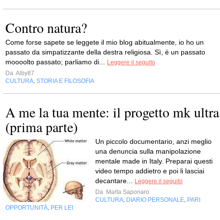
Contro natura?
Come forse sapete se leggete il mio blog abitualmente, io ho un
passato da simpatizzante della destra religiosa. Sì, è un passato
moooolto passato; parliamo di...
Leggere il seguito
Da
Alby87
CULTURA
STORIA E FILOSOFIA
,
A me la tua mente: il progetto mk ultra
(prima parte)
Un piccolo documentario, anzi meglio
una denuncia sulla manipolazione
mentale made in Italy. Preparai questi
video tempo addietro e poi li lasciai
decantare...
Leggere il seguito
Da
Marta Saponaro
CULTURA
DIARIO PERSONALE
PARI
,
,
OPPORTUNITÀ
PER LEI
,