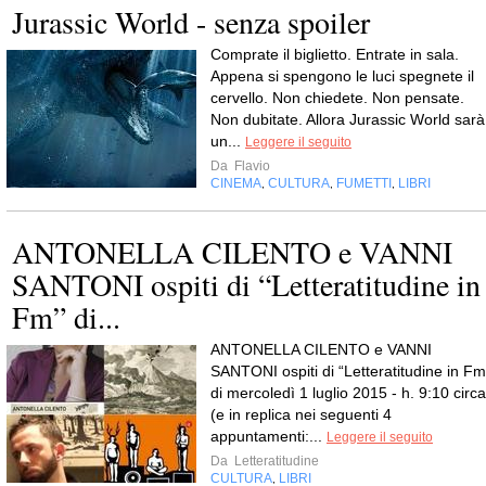
Jurassic World - senza spoiler
Comprate il biglietto. Entrate in sala.
Appena si spengono le luci spegnete il
cervello. Non chiedete. Non pensate.
Non dubitate. Allora Jurassic World sarà
un...
Leggere il seguito
Da
Flavio
CINEMA
CULTURA
FUMETTI
LIBRI
,
,
,
ANTONELLA CILENTO e VANNI
SANTONI ospiti di “Letteratitudine in
Fm” di...
ANTONELLA CILENTO e VANNI
SANTONI ospiti di “Letteratitudine in Fm
di mercoledì 1 luglio 2015 - h. 9:10 circa
(e in replica nei seguenti 4
appuntamenti:...
Leggere il seguito
Da
Letteratitudine
CULTURA
LIBRI
,