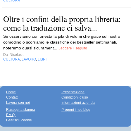
CULTURA
Oltre i confini della propria libreria:
come la traduzione ci salva...
Se osserviamo con onestà la pila di volumi che giace sul nostro
comodino o scorriamo le classifiche dei bestseller settimanali,
noteremo quasi sicurament...
Leggere il seguito
Da
Nicolasit
CULTURA
LAVORO
LIBRI
,
,
Home
Presentazione
Contatti
Condizioni d'uso
Lavora con noi
Informazioni azienda
Rassegna stampa
Proponi il tuo blog
F.A.Q.
Gestisci i cookie