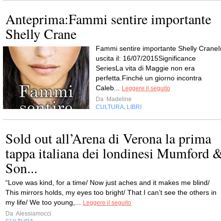
Anteprima:Fammi sentire importante
Shelly Crane
Fammi sentire importante Shelly CraneI
uscita il: 16/07/2015Significance
SeriesLa vita di Maggie non era
perfetta.Finché un giorno incontra
Caleb...
Leggere il seguito
Da
Madeline
CULTURA
LIBRI
,
Sold out all’Arena di Verona la prima
tappa italiana dei londinesi Mumford 
Son...
“Love was kind, for a time/ Now just aches and it makes me blind/
This mirrors holds, my eyes too bright/ That I can’t see the others in
my life/ We too young,...
Leggere il seguito
Da
Alessiamocci