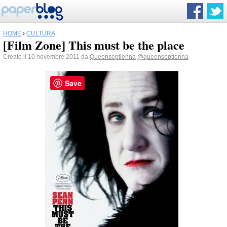
HOME
›
CULTURA
[Film Zone] This must be the place
Creato il 10 novembre 2011 da
Queenseptienna
@queenseptienna
Save