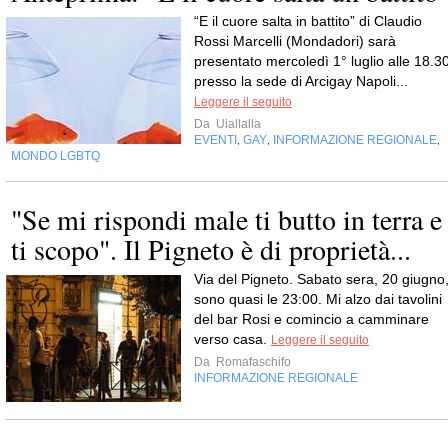
“E il cuore salta in battito” di Claudio
Rossi Marcelli (Mondadori) sarà
presentato mercoledì 1° luglio alle 18.3
presso la sede di Arcigay Napoli...
Leggere il seguito
Da
Uiallalla
EVENTI
GAY
INFORMAZIONE REGIONALE
,
,
,
MONDO LGBTQ
"Se mi rispondi male ti butto in terra e
ti scopo". Il Pigneto è di proprietà...
Via del Pigneto. Sabato sera, 20 giugno
sono quasi le 23:00. Mi alzo dai tavolini
del bar Rosi e comincio a camminare
verso casa.
Leggere il seguito
Da
Romafaschifo
INFORMAZIONE REGIONALE