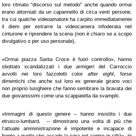
loro ritmato “discorso sul metodo” anche quando ormai
erano attorniati da un capannello di circa venti persone,
tra cui qualche videoamatore ha carpito immediatamente
il diem per estrarre la videocamera infoderata nel
cinturone e riprendere la scena (non è chiaro se a scopo
divulgativo o per uso personale).
«Ormai piazza Santa Croce è fuori controllo», hanno
sbottato scandalizzati i due armigeri del Carroccio
avvolti nei loro fazzoletti color
after eight
, forse
dimentichi che anche sul loro ex generale girano voci
non proprio lusighiere che fanno sembrare la bravata dei
due giovanissimi come una scappatella da svampiti.
«Immagini di questo genere – hanno insistito i due
etrusco-lumbard, – dimostrano una volta di più che
l’attuale amministrazione è impotente e incapace di
fronte a quello che accade la sera nel centro in città». In