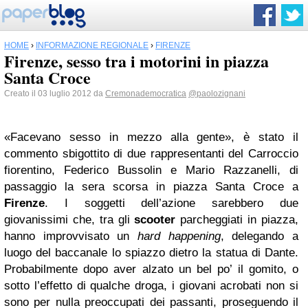
HOME
›
INFORMAZIONE REGIONALE
›
FIRENZE
Firenze, sesso tra i motorini in piazza
Santa Croce
Creato il 03 luglio 2012 da
Cremonademocratica
@paolozignani
«Facevano sesso in mezzo alla gente», è stato il
commento sbigottito di due rappresentanti del Carroccio
fiorentino, Federico Bussolin e Mario Razzanelli, di
passaggio la sera scorsa in piazza Santa Croce a
Firenze
. I soggetti dell’azione sarebbero due
giovanissimi che, tra gli
scooter
parcheggiati in piazza,
hanno improvvisato un
hard happening
, delegando a
luogo del baccanale lo spiazzo dietro la statua di Dante.
Probabilmente dopo aver alzato un bel po’ il gomito, o
sotto l’effetto di qualche droga, i giovani acrobati non si
sono per nulla preoccupati dei passanti, proseguendo il