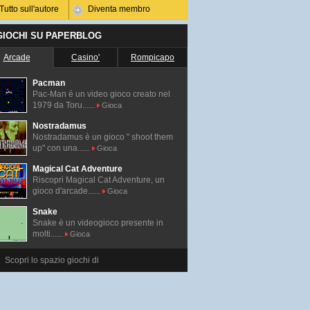
Tutto sull'autore
Diventa membro
 GIOCHI SU PAPERBLOG
Arcade
Casino'
Rompicapo
Pacman
Pac-Man é un video gioco creato nel
1979 da Toru......
Gioca
Nostradamus
Nostradamus è un gioco " shoot them
up" con una......
Gioca
Magical Cat Adventure
Riscopri Magical Cat Adventure, un
gioco d'arcade......
Gioca
Snake
Snake è un videogioco presente in
molti......
Gioca
Scopri lo spazio giochi di