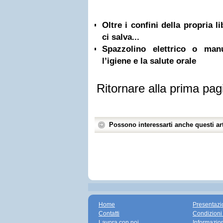
Oltre i confini della propria l
ci salva...
Spazzolino elettrico o ma
l’igiene e la salute orale
Ritornare alla prima pag
Possono interessarti anche questi art
Home
Presentazi
Contatti
Condizioni
Lavora con noi
Informazio