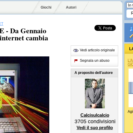
Giochi
Autori
ET
- Da Gennaio
, internet cambia
L
Vedi articolo originale
L'
Segnala un abuso
GI
A proposito dell'autore
Agi
Calcisulcalcio
3705
condivisioni
Vedi il suo profilo