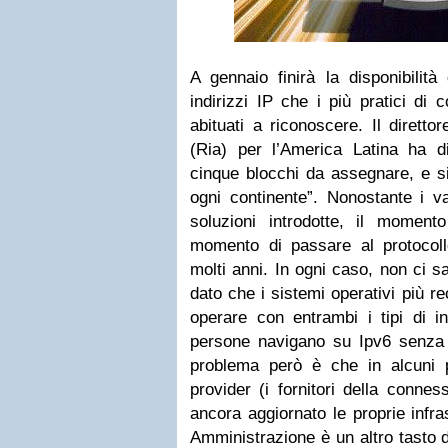
A gennaio finirà la disponibilità 
indirizzi IP che i più pratici di
abituati a riconoscere. Il direttor
(Ria) per l’America Latina ha d
cinque blocchi da assegnare, e s
ogni continente”. Nonostante i var
soluzioni introdotte, il moment
momento di passare al protocoll
molti anni. In ogni caso, non ci s
dato che i sistemi operativi più re
operare con entrambi i tipi di in
persone navigano su Ipv6 senza
problema però è che in alcuni pae
provider (i fornitori della conne
ancora aggiornato le proprie infras
Amministrazione è un altro tasto d