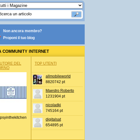
Non ancora membro?
Proponi il tuo blog
A COMMUNITY INTERNET
AUTORE DEL
TOP UTENTI
ORNO
allmobileworld
8820742 pt
Maestro Roberto
1231904 pt
nicoladki
745164 pt
psyinthekitchen
digitalsat
654895 pt