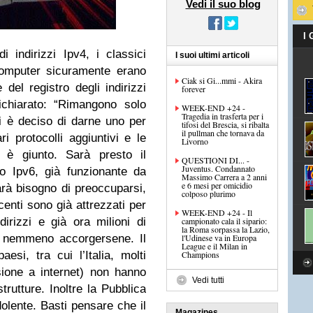
Vedi il suo blog
I
di indirizzi Ipv4, i classici
I suoi ultimi articoli
 computer sicuramente erano
Ciak si Gi...mmi - Akira
e del registro degli indirizzi
forever
ichiarato: “Rimangono solo
WEEK-END +24 -
Tragedia in trasferta per i
i è deciso di darne uno per
tifosi del Brescia, si ribalta
il pullman che tornava da
i protocolli aggiuntivi e le
Livorno
o è giunto. Sarà presto il
QUESTIONI DI... -
Juventus. Condannato
o Ipv6, già funzionante da
Massimo Carrera a 2 anni
e 6 mesi per omicidio
arà bisogno di preoccuparsi,
colposo plurimo
centi sono già attrezzati per
WEEK-END +24 - Il
dirizzi e già ora milioni di
campionato cala il sipario:
la Roma sorpassa la Lazio,
 nemmeno accorgersene. Il
l'Udinese va in Europa
League e il Milan in
si, tra cui l’Italia, molti
Champions
ssione a internet) non hanno
Vedi tutti
trutture. Inoltre la Pubblica
olente. Basti pensare che il
Magazines