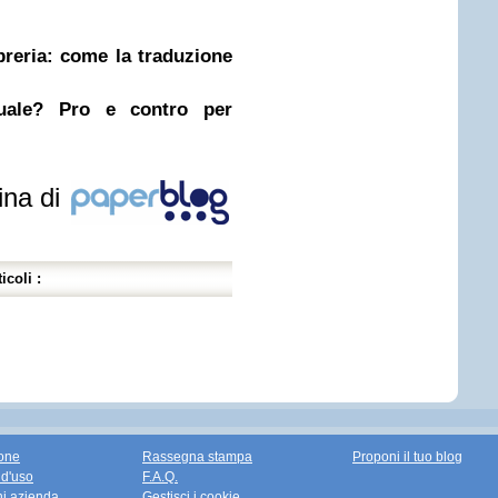
ibreria: come la traduzione
nuale? Pro e contro per
ina di
icoli :
one
Rassegna stampa
Proponi il tuo blog
 d'uso
F.A.Q.
ni azienda
Gestisci i cookie