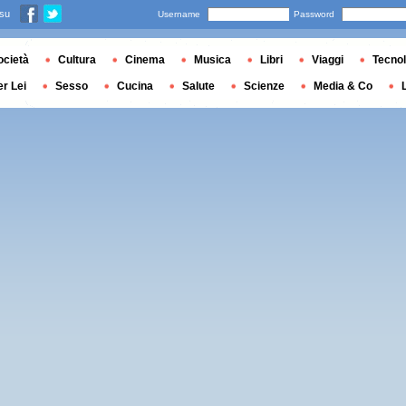
 su
Username
Password
ocietà
Cultura
Cinema
Musica
Libri
Viaggi
Tecnol
er Lei
Sesso
Cucina
Salute
Scienze
Media & Co