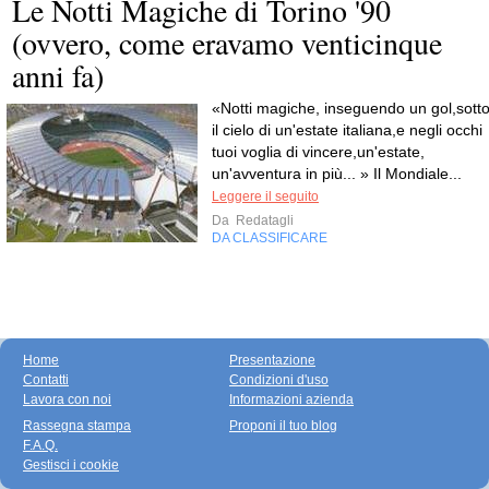
Le Notti Magiche di Torino '90
(ovvero, come eravamo venticinque
anni fa)
«Notti magiche, inseguendo un gol,sott
il cielo di un'estate italiana,e negli occhi
tuoi voglia di vincere,un'estate,
un'avventura in più... » Il Mondiale...
Leggere il seguito
Da
Redatagli
DA CLASSIFICARE
Home
Presentazione
Contatti
Condizioni d'uso
Lavora con noi
Informazioni azienda
Rassegna stampa
Proponi il tuo blog
F.A.Q.
Gestisci i cookie