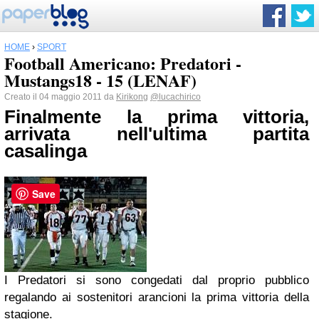
HOME
›
SPORT
Football Americano: Predatori -
Mustangs18 - 15 (LENAF)
Creato il 04 maggio 2011 da
Kirikong
@lucachirico
Finalmente la prima vittoria,
arrivata nell'ultima partita
casalinga
Save
I Predatori si sono congedati dal proprio pubblico
regalando ai sostenitori arancioni la prima vittoria della
stagione.