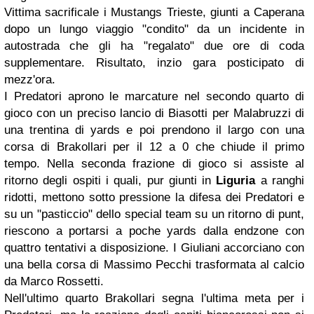
Vittima sacrificale i Mustangs Trieste, giunti a Caperana
dopo un lungo viaggio "condito" da un incidente in
autostrada che gli ha "regalato" due ore di coda
supplementare. Risultato, inzio gara posticipato di
mezz'ora.
I Predatori aprono le marcature nel secondo quarto di
gioco con un preciso lancio di Biasotti per Malabruzzi di
una trentina di yards e poi prendono il largo con una
corsa di Brakollari per il 12 a 0 che chiude il primo
tempo. Nella seconda frazione di gioco si assiste al
ritorno degli ospiti i quali, pur giunti in
Liguria
a ranghi
ridotti, mettono sotto pressione la difesa dei Predatori e
su un "pasticcio" dello special team su un ritorno di punt,
riescono a portarsi a poche yards dalla endzone con
quattro tentativi a disposizione. I Giuliani accorciano con
una bella corsa di Massimo Pecchi trasformata al calcio
da Marco Rossetti.
Nell'ultimo quarto Brakollari segna l'ultima meta per i