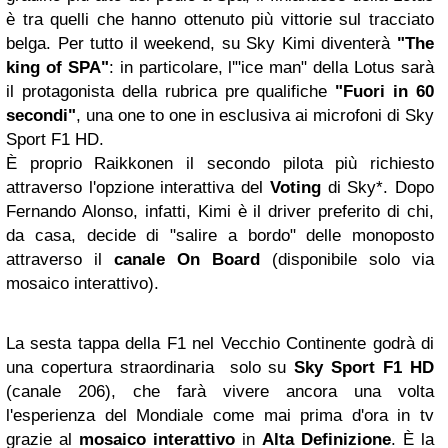
è tra quelli che hanno ottenuto più vittorie sul tracciato
belga. Per tutto il weekend, su Sky Kimi diventerà
"The
king of SPA"
: in particolare, l'"ice man" della Lotus sarà
il protagonista della rubrica pre qualifiche
"Fuori in 60
secondi"
, una one to one in esclusiva ai microfoni di Sky
Sport F1 HD.
È proprio Raikkonen il secondo pilota più richiesto
attraverso l'opzione interattiva del
Voting
di Sky*. Dopo
Fernando Alonso, infatti, Kimi è il driver preferito di chi,
da casa, decide di "salire a bordo" delle monoposto
attraverso il
canale
On Board
(disponibile solo via
mosaico interattivo).
La sesta tappa della F1 nel Vecchio Continente godrà di
una copertura straordinaria solo su
Sky Sport F1 HD
(canale 206), che farà vivere ancora una volta
l'esperienza del Mondiale come mai prima d'ora in tv
grazie al
mosaico interattivo
in
Alta Definizione
. È la