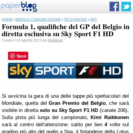
HOME
›
MEDIA E COMUNICAZIONE
›
TELEVISIONE
›
SKY
Formula 1, qualifiche del GP del Belgio in
diretta esclusiva su Sky Sport F1 HD
Creato il 24 agosto 2013 da
Digitalsat
Save
Si avvicina la gara di una delle tappe più spettacolari del
Mondiale, quella del
Gran Premio del Belgio
, che sarà
visibile in diretta
solo su Sky Sport F1 HD
(canale 206).
Sulla pista più lunga del campionato,
Kimi Raikkonen
sarà al centro dell'attenzione: salito per ben
4
volte sul
gradino più alto del podio a Spa, il finlandese della Lotus