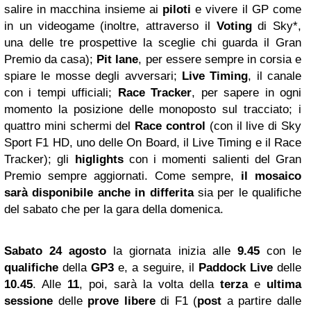
salire in macchina insieme ai
piloti
e vivere il GP come
in un videogame (inoltre, attraverso il
Voting
di Sky*,
una delle tre prospettive la sceglie chi guarda il Gran
Premio da casa);
Pit lane
, per essere sempre in corsia e
spiare le mosse degli avversari;
Live Timing
, il canale
con i tempi ufficiali;
Race Tracker
, per sapere in ogni
momento la posizione delle monoposto sul tracciato; i
quattro mini schermi del
Race control
(con il live di Sky
Sport F1 HD, uno delle On Board, il Live Timing e il Race
Tracker); gli
higlights
con i momenti salienti del Gran
Premio sempre aggiornati. Come sempre,
il mosaico
sarà disponibile anche
in differita
sia per le qualifiche
del sabato che per la gara della domenica.
Sabato 24 agosto
la giornata inizia alle
9.45
con le
qualifiche
della
GP3
e, a seguire, il
Paddock Live
delle
10.45
. Alle
11
, poi, sarà la volta della
terza
e
ultima
sessione
delle
prove libere
di F1
(
post
a partire dalle