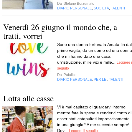
Da
Stefano Borzumato
DIARIO PERSONALE
SOCIETÀ
TALENTI
,
,
Venerdì 26 giugno il mondo che, a
tratti, vorrei
Sono una donna fortunata.Amata fin dal
primo vagito, da un uomo ed una donna
che mi hanno dato una casa,
un'istruzione, mille vizi e mille...
Leggere i
seguito
Da
Patalice
DIARIO PERSONALE
PER LEI
TALENTI
,
,
Lotta alle casse
Vi è mai capitato di guardarvi intorno
mentre fate la spesa e rendervi conto di
esser stati catapultati improvvisamente
in una giungla? A me succede sempre!
Dov...
Leggere il seguito