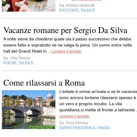
Da
Andrea Venturotti
RACCONTI
TALENTI
,
Vacanze romane per Sergio Da Silva
A volte viene da chiedersi quale sia il passo successivo che debba
essere fatto e sopratutto se ne valga la pena. Un uomo entra nella
hall del Grand Hotel in...
Leggere il seguito
Da
Villa Telesio
POESIE
TALENTI
,
Come rilassarsi a Roma
L’estate è ormai arrivata e se le vacanz
sono ancora lontane rilassarsi spesso è
un vero e proprio incubo. La vita
quotidiana ci mette di fronte a talmente..
Leggere il seguito
Da
Anna Pernice
DIARIO PERSONALE
VIAGGI
,