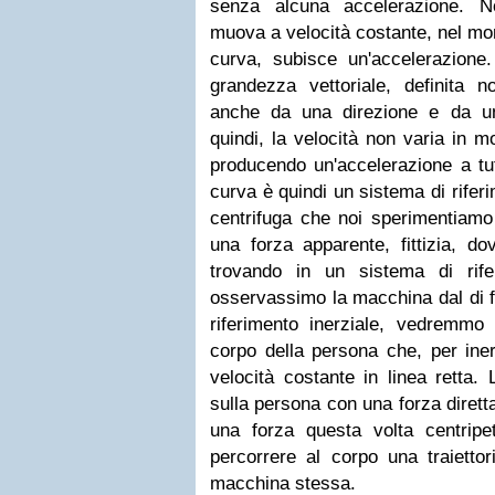
senza alcuna accelerazione. N
muova a velocità costante, nel mom
curva, subisce un'accelerazione. 
grandezza vettoriale, definita 
anche da una direzione e da un
quindi, la velocità non varia in m
producendo un'accelerazione a tutti
curva è quindi un sistema di riferi
centrifuga che noi sperimentiamo 
una forza apparente, fittizia, do
trovando in un sistema di rife
osservassimo la macchina dal di fu
riferimento inerziale, vedremmo
corpo della persona che, per ine
velocità costante in linea retta.
sulla persona con una forza diretta
una forza questa volta centripe
percorrere al corpo una traietto
macchina stessa.