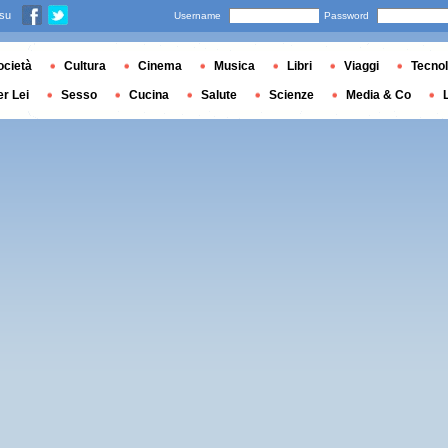
 su
Username
Password
ocietà
Cultura
Cinema
Musica
Libri
Viaggi
Tecnol
er Lei
Sesso
Cucina
Salute
Scienze
Media & Co