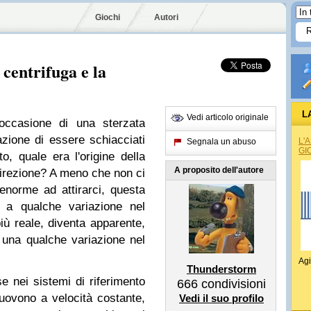
Giochi
Autori
 centrifuga e la
L
Vedi articolo originale
occasione di una sterzata
zione di essere schiacciati
L'
Segnala un abuso
GI
o, quale era l'origine della
A proposito dell'autore
a direzione? A meno che non ci
norme ad attirarci, questa
 a qualche variazione nel
iù reale, diventa apparente,
 una qualche variazione nel
Agi
Thunderstorm
se nei sistemi di riferimento
666
condivisioni
muovono a velocità costante,
Vedi il suo profilo