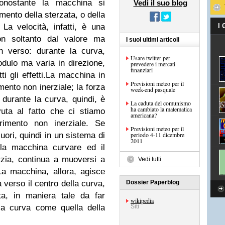
onostante la macchina si
Vedi il suo blog
ento della sterzata, o della
La velocità, infatti, è una
I
non soltanto dal valore ma
I suoi ultimi articoli
 verso: durante la curva,
Usare twitter per
odulo ma varia in direzione,
prevedere i mercati
finanziari
 gli effetti.
La macchina in
Previsioni meteo per il
mento non inerziale; la forza
week-end pasquale
durante la curva, quindi, è
La caduta del comunismo
ha cambiato la matematica
vuta al fatto che ci stiamo
americana?
rimento non inerziale. Se
Previsioni meteo per il
ori, quindi in un sistema di
periodo 4-11 dicembre
2011
 la macchina curvare ed il
rzia, continua a muoversi a
Vedi tutti
 La macchina, allora, agisce
 verso il centro della curva,
Dossier Paperblog
ta, in maniera tale da far
wikipedia
ria curva come quella della
Siti