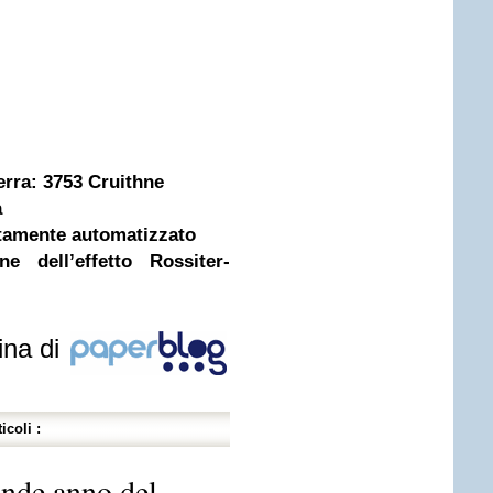
erra: 3753 Cruithne
a
tamente automatizzato
 dell’effetto Rossiter-
ina di
icoli :
ande anno del