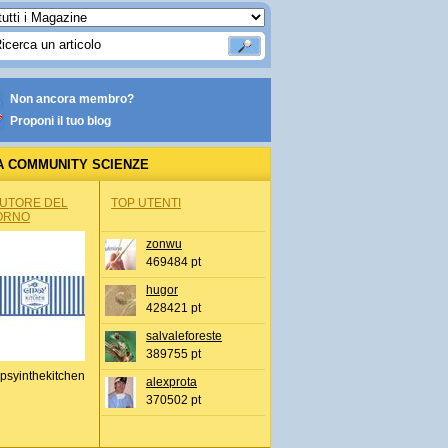
Non ancora membro?
Proponi il tuo blog
A COMMUNITY SCIENZE
AUTORE DEL
TOP UTENTI
ORNO
zonwu
469484 pt
hugor
428421 pt
salvaleforeste
389755 pt
psyinthekitchen
alexprota
370502 pt