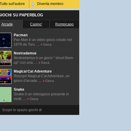
Tutto sull'autore
Diventa membro
 GIOCHI SU PAPERBLOG
Arcade
Casino'
Rompicapo
Pacman
Pac-Man é un video gioco creato nel
1979 da Toru......
Gioca
Nostradamus
Nostradamus è un gioco " shoot them
up" con una......
Gioca
Magical Cat Adventure
Riscopri Magical Cat Adventure, un
gioco d'arcade......
Gioca
Snake
Snake è un videogioco presente in
molti......
Gioca
Scopri lo spazio giochi di