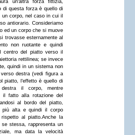
ra un'altra forza fittizia,
to di questa forza è quello di
 un corpo, nel caso in cui il
nso antiorario. Consideriamo
rio ed un corpo che si muove
 si trovasse esternamente al
ento non ruotante e quindi
l centro del piatto verso il
iettoria rettilinea; se invece
nte, quindi in un sistema non
e verso destra (vedi figura a
 piatto, l'effetto è quello di
destra il corpo, mentre
e il fatto alla rotazione del
nandosi al bordo del piatto,
 più alta e quindi il corpo
rispetto al piatto.
Anche la
 se stessa, rappresenta un
ziale, ma data la velocità