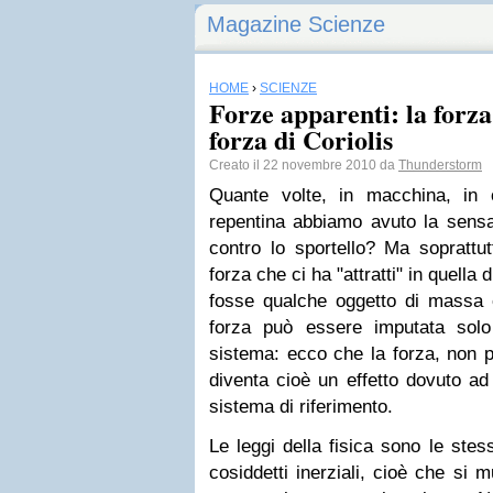
Magazine Scienze
HOME
›
SCIENZE
Forze apparenti: la forza
forza di Coriolis
Creato il 22 novembre 2010 da
Thunderstorm
Quante volte, in macchina, in 
repentina abbiamo avuto la sensa
contro lo sportello? Ma soprattutt
forza che ci ha "attratti" in quell
fosse qualche oggetto di massa e
forza può essere imputata solo
sistema: ecco che la forza, non p
diventa cioè un effetto dovuto ad
sistema di riferimento.
Le leggi della fisica sono le stes
cosiddetti inerziali, cioè che si 