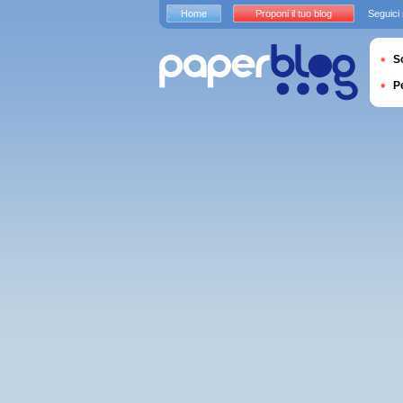
Home
Proponi il tuo blog
Seguici
S
P