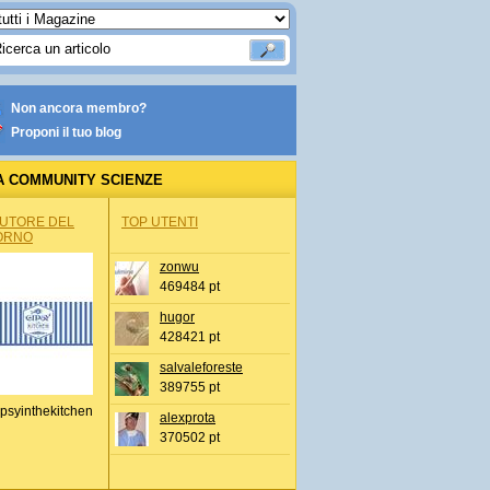
Non ancora membro?
Proponi il tuo blog
A COMMUNITY SCIENZE
AUTORE DEL
TOP UTENTI
ORNO
zonwu
469484 pt
hugor
428421 pt
salvaleforeste
389755 pt
psyinthekitchen
alexprota
370502 pt