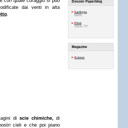
e con quale coraggio si può
Dossier Paperblog
dificate dai venti in alta
Sardegna
otto
.
Mete
Piloti
Serie TV
Magazine
Scienze
agini di
scie chimiche,
di
ostri cieli e che poi piano