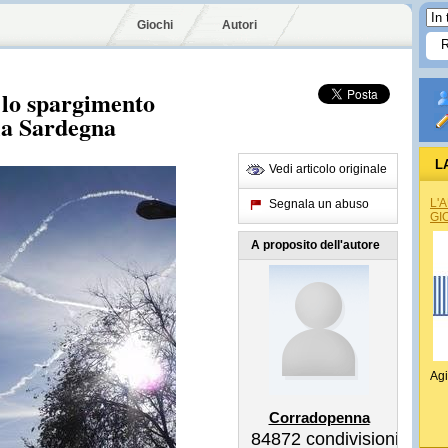
Giochi
Autori
 lo spargimento
lla Sardegna
L
Vedi articolo originale
L'
Segnala un abuso
GI
A proposito dell'autore
Agi
Corradopenna
84872
condivisioni