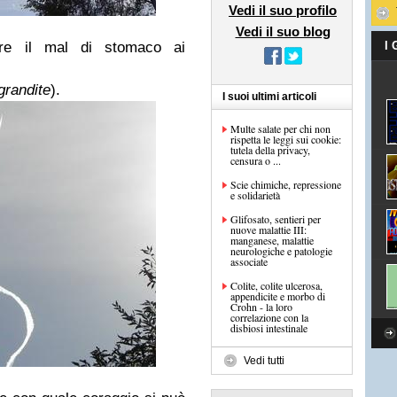
Vedi il suo profilo
Vedi il suo blog
re il mal di stomaco ai
I
ngrandite
).
I suoi ultimi articoli
Multe salate per chi non
rispetta le leggi sui cookie:
tutela della privacy,
censura o ...
Scie chimiche, repressione
e solidarietà
Glifosato, sentieri per
nuove malattie III:
manganese, malattie
neurologiche e patologie
associate
Colite, colite ulcerosa,
appendicite e morbo di
Crohn - la loro
correlazione con la
disbiosi intestinale
Vedi tutti