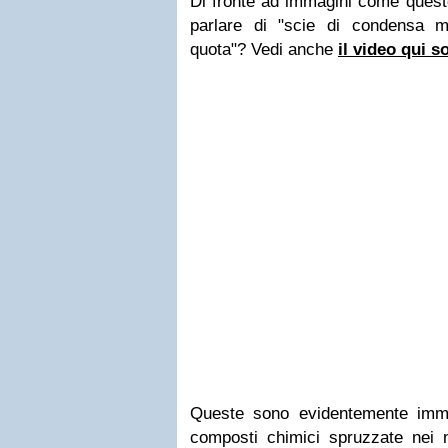
Di fronte ad immagini come quest
parlare di "scie di condensa mo
quota"? Vedi anche
il video qui s
Queste sono evidentemente imm
composti chimici spruzzate nei n