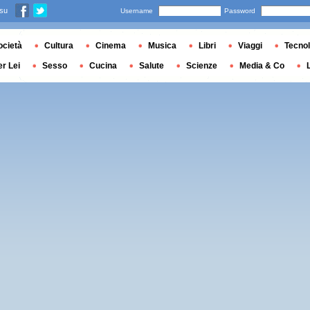
 su
Username
Password
ocietà
Cultura
Cinema
Musica
Libri
Viaggi
Tecnol
er Lei
Sesso
Cucina
Salute
Scienze
Media & Co