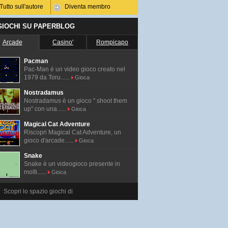
Tutto sull'autore
Diventa membro
 GIOCHI SU PAPERBLOG
Arcade
Casino'
Rompicapo
Pacman
Pac-Man é un video gioco creato nel
1979 da Toru......
Gioca
Nostradamus
Nostradamus è un gioco " shoot them
up" con una......
Gioca
Magical Cat Adventure
Riscopri Magical Cat Adventure, un
gioco d'arcade......
Gioca
Snake
Snake è un videogioco presente in
molti......
Gioca
Scopri lo spazio giochi di