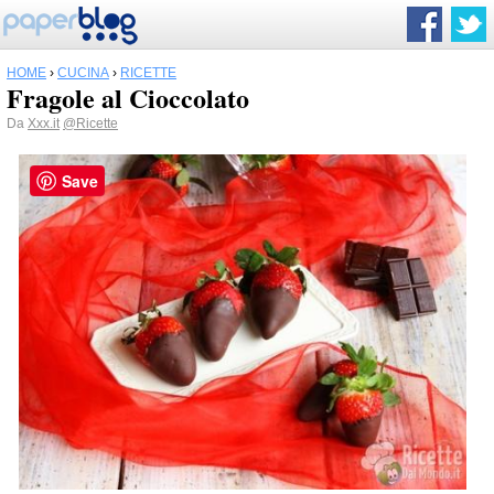
HOME
›
CUCINA
›
RICETTE
Fragole al Cioccolato
Da
Xxx.it
@Ricette
Save