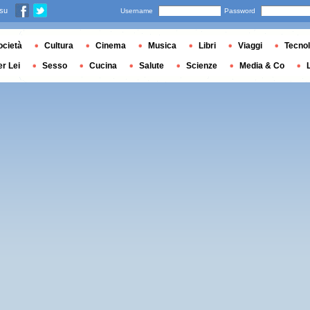
 su
Username
Password
ocietà
Cultura
Cinema
Musica
Libri
Viaggi
Tecnol
er Lei
Sesso
Cucina
Salute
Scienze
Media & Co