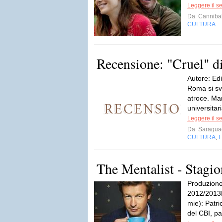
Leggere il s
Da
Cannibal
CULTURA
Recensione: "Cruel" di
Autore: Edi
Roma si sve
atroce. Ma
universitar
Leggere il s
Da
Saragua
CULTURA
L
,
The Mentalist - Stagio
Produzion
2012/2013E
mie): Patri
del CBI, pa