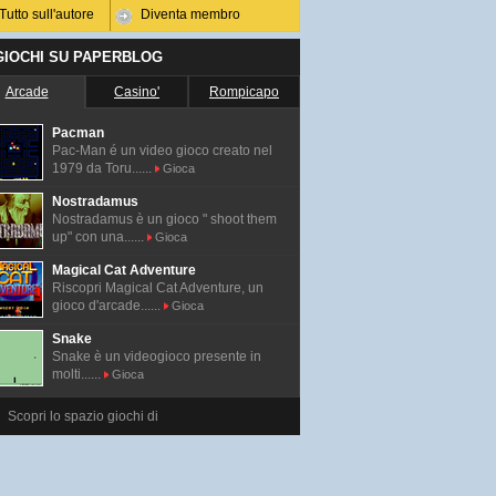
Tutto sull'autore
Diventa membro
 GIOCHI SU PAPERBLOG
Arcade
Casino'
Rompicapo
Pacman
Pac-Man é un video gioco creato nel
1979 da Toru......
Gioca
Nostradamus
Nostradamus è un gioco " shoot them
up" con una......
Gioca
Magical Cat Adventure
Riscopri Magical Cat Adventure, un
gioco d'arcade......
Gioca
Snake
Snake è un videogioco presente in
molti......
Gioca
Scopri lo spazio giochi di