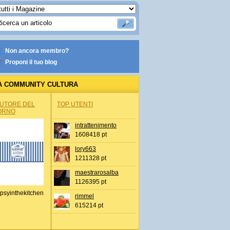
Non ancora membro?
Proponi il tuo blog
A COMMUNITY CULTURA
AUTORE DEL
TOP UTENTI
ORNO
intrattenimento
1608418 pt
lory663
1211328 pt
maestrarosalba
1126395 pt
psyinthekitchen
rimmel
615214 pt