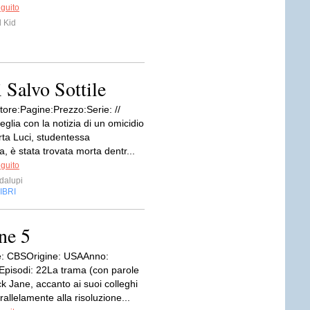
eguito
 Kid
 Salvo Sottile
tore:Pagine:Prezzo:Serie: //
glia con la notizia di un omicidio
rta Luci, studentessa
ia, è stata trovata morta dentr...
eguito
dalupi
IBRI
ne 5
e: CBSOrigine: USAAnno:
pisodi: 22La trama (con parole
ck Jane, accanto ai suoi colleghi
rallelamente alla risoluzione...