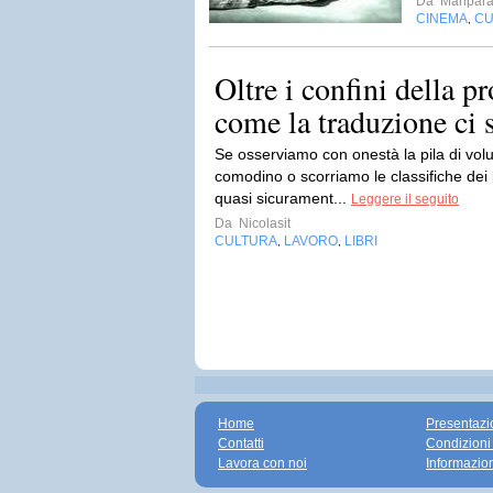
Da
Maripara
CINEMA
CU
,
Oltre i confini della pr
come la traduzione ci s
Se osserviamo con onestà la pila di vol
comodino o scorriamo le classifiche dei 
quasi sicurament...
Leggere il seguito
Da
Nicolasit
CULTURA
LAVORO
LIBRI
,
,
Home
Presentazi
Contatti
Condizioni
Lavora con noi
Informazio