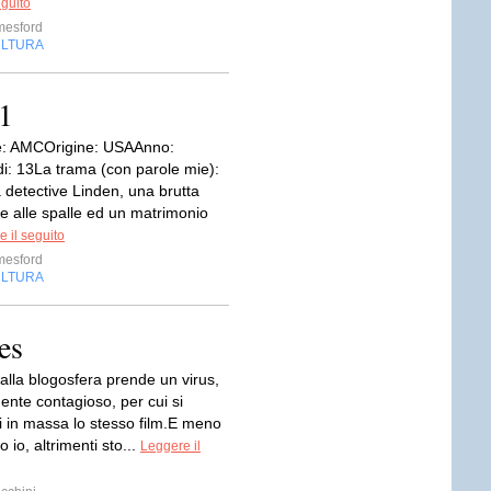
eguito
mesford
LTURA
 1
e: AMCOrigine: USAAnno:
i: 13La trama (con parole mie):
a detective Linden, una brutta
e alle spalle ed un matrimonio
 il seguito
mesford
LTURA
es
alla blogosfera prende un virus,
ente contagioso, per cui si
i in massa lo stesso film.E meno
 io, altrimenti sto...
Leggere il