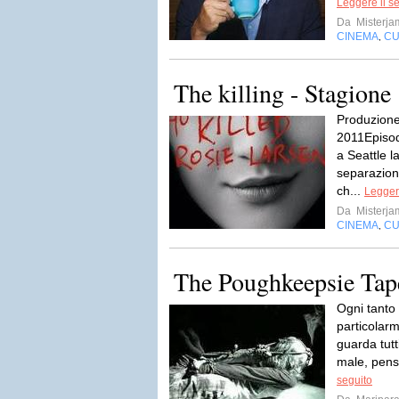
Leggere il s
Da
Misterja
CINEMA
CU
,
The killing - Stagione
Produzion
2011Episod
a Seattle l
separazion
ch...
Leggere
Da
Misterja
CINEMA
CU
,
The Poughkeepsie Tap
Ogni tanto 
particolarm
guarda tutt
male, penso
seguito