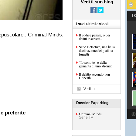
Vedi il suo blog
I
I suoi ultimi articoli
epuscolare.. Criminal Minds:
Il codice penale, o dei
delitti insensati..
Sette Detective, una bella
declinazione del giallo a
fumetti
“Io sono te” o della
genialità di uno stronzo
Il delitto secondo von
Horvath
Vedi tutti
Dossier Paperblog
e preferite
Criminal Minds
Serie TV