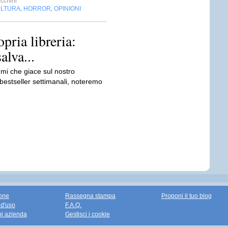
cchini
LTURA
HORROR
OPINIONI
,
,
opria libreria:
alva...
umi che giace sul nostro
bestseller settimanali, noteremo
one
Rassegna stampa
Proponi il tuo blog
 d'uso
F.A.Q.
ni azienda
Gestisci i cookie