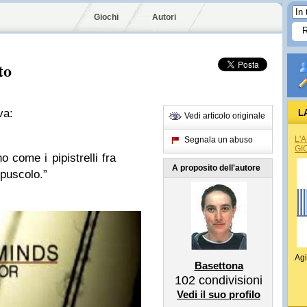
Giochi
Autori
to
va:
L
Vedi articolo originale
L'
Segnala un abuso
GI
no come i pipistrelli fra
A proposito dell'autore
repuscolo.”
Agi
Basettona
102
condivisioni
Vedi il suo profilo