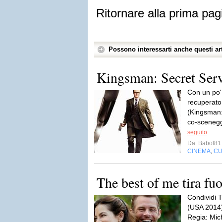
Ritornare alla prima pag
Possono interessarti anche questi art
Kingsman: Secret Serv
Con un po' 
recuperato
(Kingsman:
co-scenegg
seguito
Da
Babol81
CINEMA
CU
,
The best of me tira fuo
Condividi T
(USA 2014)
Regia: Mic