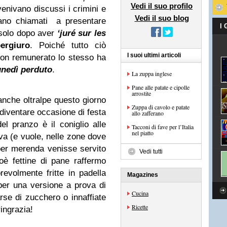
Vedi il suo profilo
enivano discussi i crimini e
Vedi il suo blog
 erano chiamati a presentare
I
 solo dopo aver
‘juré sur les
ergiuro
. Poiché tutto ciò
I suoi ultimi articoli
non remunerato lo stesso ha
unedì
perduto
.
La zuppa inglese
Pane alle patate e cipolle
arrostite
nche oltralpe questo giorno
Zuppa di cavolo e patate
r diventare occasione di festa
allo zafferano
el pranzo è il coniglio alle
Tacconi di fave per l’Italia
nel piatto
eva (e vuole, nelle zone dove
 per merenda venisse servito
Vedi tutti
oè fettine di pane raffermo
evolmente fritte in padella
Magazines
 per una versione a prova di
Cucina
se di zucchero o innaffiate
Ricette
ringrazia!