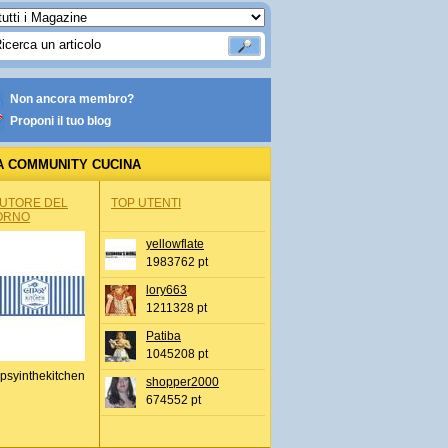
Non ancora membro?
Proponi il tuo blog
A COMMUNITY CUCINA
AUTORE DEL
TOP UTENTI
ORNO
yellowflate
1983762 pt
lory663
1211328 pt
Patiba
1045208 pt
psyinthekitchen
shopper2000
674552 pt