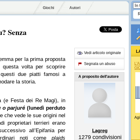
Giochi
Autori
u? Senza
L
Vedi articolo originale
lemma per la prima proposta
L'
Segnala un abuso
 questa volta per scoprire
GI
 questi due piatti famosi a
A proposito dell'autore
modare la storia.
a (e Festa dei Re Magi), in
u
o parjuré
(lunedì perduto
ne che vede le sue origini nel
Agi
i proprietari terrieri erano
 successivo all’Epifania per
Lagreg
1279
condivisioni
aordinari noti come
plaids