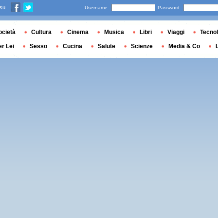
 su
Username
Password
ocietà
Cultura
Cinema
Musica
Libri
Viaggi
Tecnol
er Lei
Sesso
Cucina
Salute
Scienze
Media & Co