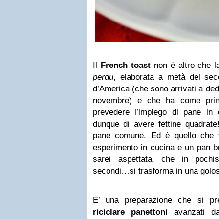
Il
French toast
non è altro che la
perdu
, elaborata a metà del seco
d’America (che sono arrivati a dedi
novembre) e che ha come princi
prevedere l’impiego di
pane in 
dunque di avere fettine quadrate!
pane comune. Ed è quello che 
esperimento in cucina e un pan b
sarei aspettata, che in poch
secondi…si trasforma in una gol
E’ una preparazione che si pr
riciclare panettoni
avanzati da