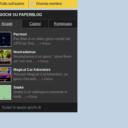
Tutto sull'autore
Diventa membro
 GIOCHI SU PAPERBLOG
Arcade
Casino'
Rompicapo
Pacman
Pac-Man é un video gioco creato nel
1979 da Toru......
Gioca
Nostradamus
Nostradamus è un gioco " shoot them
up" con una......
Gioca
Magical Cat Adventure
Riscopri Magical Cat Adventure, un
gioco d'arcade......
Gioca
Snake
Snake è un videogioco presente in
molti......
Gioca
Scopri lo spazio giochi di