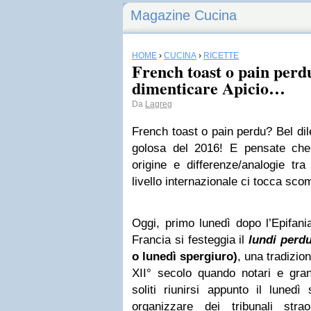
Magazine Cucina
HOME
›
CUCINA
›
RICETTE
French toast o pain perd
dimenticare Apicio…
Da
Lagreg
French toast o pain perdu? Bel di
golosa del 2016! E pensate che
origine e differenze/analogie tra
livello internazionale ci tocca sco
Oggi, primo lunedì dopo l’Epifani
Francia si festeggia il
lundi perd
o lunedì spergiuro)
, una tradizio
XII° secolo quando notari e grand
soliti riunirsi appunto il lunedì
organizzare dei tribunali str