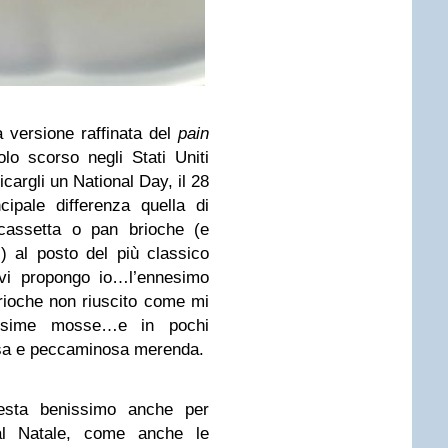
 versione raffinata del
pain
lo scorso negli Stati Uniti
cargli un National Day, il 28
pale differenza quella di
cassetta o pan brioche
(e
) al posto del più classico
vi propongo io…l’ennesimo
rioche non riuscito come mi
issime mosse…e in pochi
osa e peccaminosa merenda.
esta benissimo anche per
l Natale, come anche le