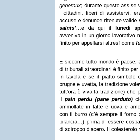
generaux
; durante queste assise v
i cittadini, liberi di assistervi,
accuse e denunce ritenute valide
saints’
…e da qui il
lunedì sp
avveniva in un giorno lavorativo 
finito per appellarsi altresì come
l
E siccome tutto mondo è paese, a
di tribunali straordinari è finito pe
in tavola e se il piatto simbolo d
prugne e uvetta, la tradizione vol
tutt’ora è viva la tradizione) che
il
pain perdu (pane perduto)
ci
ammollate in latte e uova e amor
con il burro (c’è sempre il forno
bilancia…) prima di essere cospar
di sciroppo d’acero. Il colesterolo 