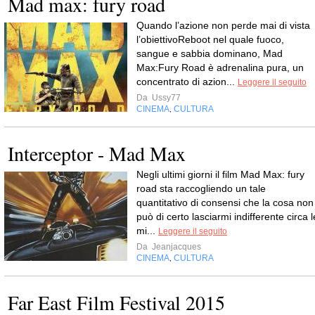
Mad max: fury road
Quando l’azione non perde mai di vista
l’obiettivoReboot nel quale fuoco,
sangue e sabbia dominano, Mad
Max:Fury Road è adrenalina pura, un
concentrato di azion...
Leggere il seguito
Da
Ussy77
CINEMA
CULTURA
,
Interceptor - Mad Max
Negli ultimi giorni il film Mad Max: fury
road sta raccogliendo un tale
quantitativo di consensi che la cosa non
può di certo lasciarmi indifferente circa l
mi...
Leggere il seguito
Da
Jeanjacques
CINEMA
CULTURA
,
Far East Film Festival 2015