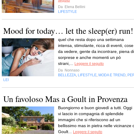
seguito
Da
Elena Bellini
LIFESTYLE
Mood for today… let the sleep(er) run!
quel che resta dopo una settimana
intensa, stimolante, ricca di eventi, cose
da vedere, gente da incontrare, piena di
sorprese e anche momenti un pò
strani,...
Leggere il seguito
Da
Nonnaso
BELLEZZA
LIFESTYLE
MODA E TREND
PE
,
,
,
LEI
Un favoloso Mas a Goult in Provenza
Buongiorno e buon giovedì a tutti. Oggi
vi lascio in compagnia di splendide
immagini che si riferiscono ad un
bellissimo mas in pietra nelle vicinanze d
Goult...
Leggere il seguito