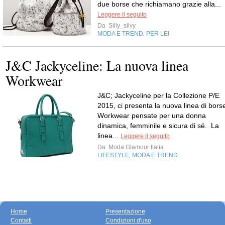
due borse che richiamano grazie alla...
Leggere il seguito
Da
Silly_silvy
MODA E TREND
PER LEI
,
J&C Jackyceline: La nuova linea
Workwear
J&C; Jackyceline per la Collezione P/E
2015, ci presenta la nuova linea di bors
Workwear pensate per una donna
dinamica, femminile e sicura di sé. La
linea...
Leggere il seguito
Da
Moda Glamour Italia
LIFESTYLE
MODA E TREND
,
Home
Presentazione
Contatti
Condizioni d'uso