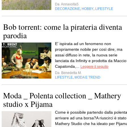
Da
Annavolta5
DECORAZIONE
HOBBY
LIFESTYLE
,
,
Bob torrent: come la pirateria diventa
parodia
E' ispirata ad un fenomeno non
propriamente nobile per così dire, ma
assai diffuso in rete, la nuova serie
lanciata da Infinity e prodotta da Maccio
Capatonda,...
Leggere il seguito
Da
Benedetta M.
LIFESTYLE
MODA E TREND
,
Moda _ Polenta collection _ Mathery
studio x Pijama
Come è possibile partendo dalla polent
arrivare ad una borsa?A riuscirci è stato
Mathery Studio che ha ideato per Pijam