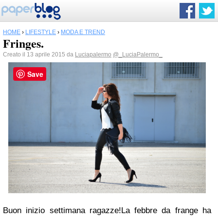
HOME
›
LIFESTYLE
›
MODA E TREND
Fringes.
Creato il 13 aprile 2015 da
Luciapalermo
@_LuciaPalermo_
Save
Buon inizio settimana ragazze!La febbre da frange ha