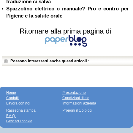
traduzione ci salva...
Spazzolino elettrico o manuale? Pro e contro per
l’igiene e la salute orale
Ritornare alla prima pagina di
Possono interessarti anche questi articoli :
Home
Presentazione
Contatti
Condizioni d'uso
Lavora con noi
Informazioni azienda
Rassegna stampa
Proponi il tuo blog
F.A.Q.
Gestisci i cookie