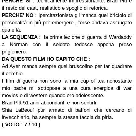
PERCHE' SI :
tecnicamente impressionante, Brad Pitt e
il resto del cast, realistico e spoglio di retorica.
PERCHE' NO
: ipercitazionista gli manca quel briciolo di
personalità in più per emergere , forse andava asciugato
qua e là.
LA SEQUENZA
: la prima lezione di guerra di Wardaddy
a Norman con il soldato tedesco appena preso
prigioniero.
DA QUESTO FILM HO CAPITO CHE :
Ad Ayer manca sempre quel bruscolino per far quadrare
il cerchio.
I film di guerra non sono la mia cup of tea nonostante
mio padre mi sottopose a una cura energica di war
movies e di western quando ero adolescente.
Brad Pitt 51 anni abbondanti e non sentirli.
Shia LaBeouf pur armato di baffoni che cercano di
invecchiarlo, ha sempre la stessa faccia da pirla.
( VOTO : 7 / 10 )