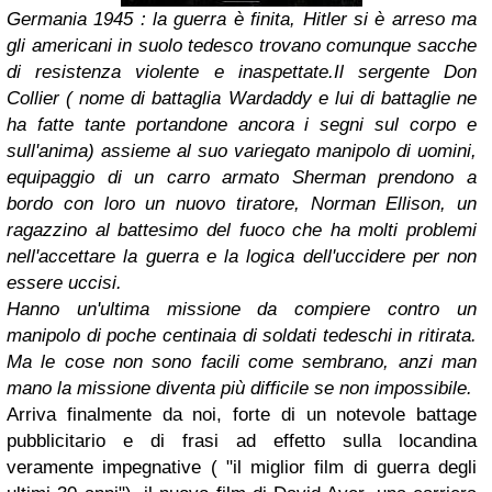
Germania 1945 : la guerra è finita, Hitler si è arreso ma
gli americani in suolo tedesco trovano comunque sacche
di resistenza violente e inaspettate.Il sergente Don
Collier ( nome di battaglia Wardaddy e lui di battaglie ne
ha fatte tante portandone ancora i segni sul corpo e
sull'anima) assieme al suo variegato manipolo di uomini,
equipaggio di un carro armato Sherman prendono a
bordo con loro un nuovo tiratore, Norman Ellison, un
ragazzino al battesimo del fuoco che ha molti problemi
nell'accettare la guerra e la logica dell'uccidere per non
essere uccisi.
Hanno un'ultima missione da compiere contro un
manipolo di poche centinaia di soldati tedeschi in ritirata.
Ma le cose non sono facili come sembrano, anzi man
mano la missione diventa più difficile se non impossibile.
Arriva finalmente da noi, forte di un notevole battage
pubblicitario e di frasi ad effetto sulla locandina
veramente impegnative ( "il miglior film di guerra degli