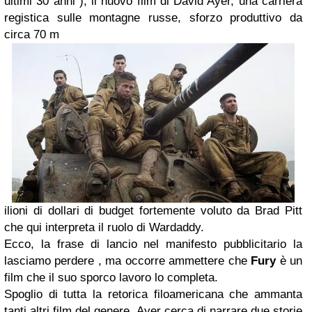
ultimi 30 anni"), il nuovo film di David Ayer, una carriera
registica sulle montagne russe, sforzo produttivo da
circa 70 m
ilioni di dollari di budget fortemente voluto da Brad Pitt
che qui interpreta il ruolo di Wardaddy.
Ecco, la frase di lancio nel manifesto pubblicitario la
lasciamo perdere , ma occorre ammettere che
Fury
è un
film che il suo sporco lavoro lo completa.
Spoglio di tutta la retorica filoamericana che ammanta
tanti altri film del genere Ayer cerca di narrare due storie