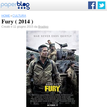
HOME
›
CULTURA
Fury ( 2014 )
Creato il 11 giugno 2015 da
Bradipo