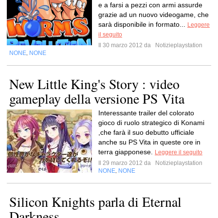
e a farsi a pezzi con armi assurde
grazie ad un nuovo videogame, che
sarà disponibile in formato...
Leggere
il seguito
Il 30 marzo 2012 da
Notizieplaystation
NONE
NONE
,
New Little King's Story : video
gameplay della versione PS Vita
Interessante trailer del colorato
gioco di ruolo strategico di Konami
,che farà il suo debutto ufficiale
anche su PS Vita in queste ore in
terra giapponese.
Leggere il seguito
Il 29 marzo 2012 da
Notizieplaystation
NONE
NONE
,
Silicon Knights parla di Eternal
Darkness