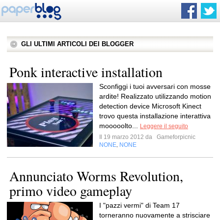
GLI ULTIMI ARTICOLI DEI BLOGGER
Ponk interactive installation
Sconfiggi i tuoi avversari con mosse
ardite! Realizzato utilizzando motion
detection device Microsoft Kinect
trovo questa installazione interattiva
mooooolto...
Leggere il seguito
Il 19 marzo 2012 da
Gameforpicnic
NONE
NONE
,
Annunciato Worms Revolution,
primo video gameplay
I "pazzi vermi" di Team 17
torneranno nuovamente a strisciare