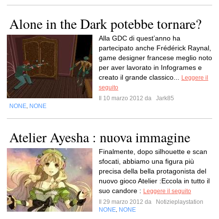
Alone in the Dark potebbe tornare?
Alla GDC di quest’anno ha
partecipato anche Frédérick Raynal,
game designer francese meglio noto
per aver lavorato in Infogrames e
creato il grande classico...
Leggere il
seguito
Il 10 marzo 2012 da
Jark85
NONE
NONE
,
Atelier Ayesha : nuova immagine
Finalmente, dopo silhouette e scan
sfocati, abbiamo una figura più
precisa della bella protagonista del
nuovo gioco Atelier :Eccola in tutto il
suo candore :
Leggere il seguito
Il 29 marzo 2012 da
Notizieplaystation
NONE
NONE
,