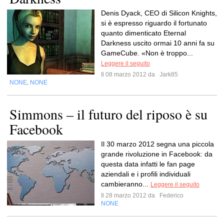
Denis Dyack, CEO di Silicon Knights,
si è espresso riguardo il fortunato
quanto dimenticato Eternal
Darkness uscito ormai 10 anni fa su
GameCube. «Non è troppo...
Leggere il seguito
Il 08 marzo 2012 da
Jark85
NONE
NONE
,
Simmons – il futuro del riposo è su
Facebook
Il 30 marzo 2012 segna una piccola
grande rivoluzione in Facebook: da
questa data infatti le fan page
aziendali e i profili individuali
cambieranno...
Leggere il seguito
Il 28 marzo 2012 da
Federico
NONE