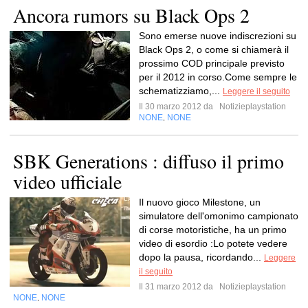
Ancora rumors su Black Ops 2
Sono emerse nuove indiscrezioni su
Black Ops 2, o come si chiamerà il
prossimo COD principale previsto
per il 2012 in corso.Come sempre le
schematizziamo,...
Leggere il seguito
Il 30 marzo 2012 da
Notizieplaystation
NONE
NONE
,
SBK Generations : diffuso il primo
video ufficiale
Il nuovo gioco Milestone, un
simulatore dell'omonimo campionato
di corse motoristiche, ha un primo
video di esordio :Lo potete vedere
dopo la pausa, ricordando...
Leggere
il seguito
Il 31 marzo 2012 da
Notizieplaystation
NONE
NONE
,