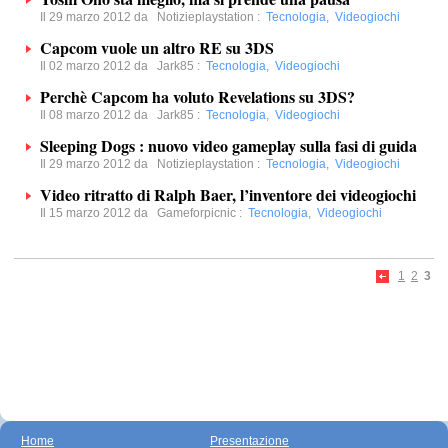
Il 29 marzo 2012 da
Notizieplaystation
:
Tecnologia
,
Videogiochi
Capcom vuole un altro RE su 3DS
Il 02 marzo 2012 da
Jark85
:
Tecnologia
,
Videogiochi
Perchè Capcom ha voluto Revelations su 3DS?
Il 08 marzo 2012 da
Jark85
:
Tecnologia
,
Videogiochi
Sleeping Dogs : nuovo video gameplay sulla fasi di guida
Il 29 marzo 2012 da
Notizieplaystation
:
Tecnologia
,
Videogiochi
Video ritratto di Ralph Baer, l’inventore dei videogiochi
Il 15 marzo 2012 da
Gameforpicnic
:
Tecnologia
,
Videogiochi
1
2
3
Home
Presentazione