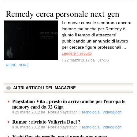
Remedy cerca personale next-gen
Le nuove console sembrano ancora
lontane ma anche per Remedy è
giunto il tempo di attrezzarsi
pubblicando un annuncio di lavoro
per cercare figure professonali ...
Leggere il seguito
Il 22 marzo 2012 da
Jark85
NONE
NONE
,
ALTRI ARTICOLI DEL MAGAZINE
Playstation Vita : presto in arrivo anche per l'europa le
memory card da 32 Giga
Il 29 marzo 2012 da
Notizieplaystation
:
Tecnologia
,
Videogiochi
Rumor : rivelato Valkyria Duel ?
Il 30 marzo 2012 da
Notizieplaystation
:
Tecnologia
,
Videogiochi
Yoshi Ono sta meglio, ma si prende una pausa