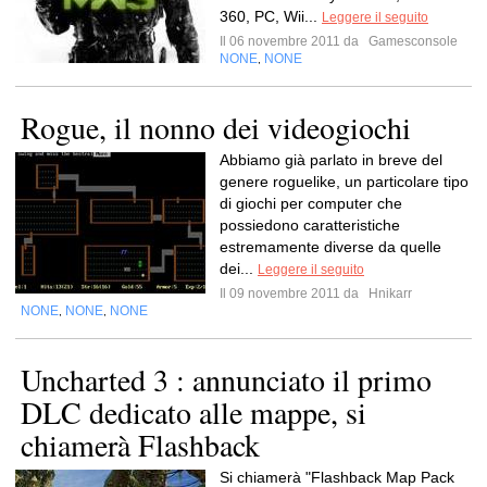
360, PC, Wii...
Leggere il seguito
Il 06 novembre 2011 da
Gamesconsole
NONE
NONE
,
Rogue, il nonno dei videogiochi
Abbiamo già parlato in breve del
genere roguelike, un particolare tipo
di giochi per computer che
possiedono caratteristiche
estremamente diverse da quelle
dei...
Leggere il seguito
Il 09 novembre 2011 da
Hnikarr
NONE
NONE
NONE
,
,
Uncharted 3 : annunciato il primo
DLC dedicato alle mappe, si
chiamerà Flashback
Si chiamerà "Flashback Map Pack