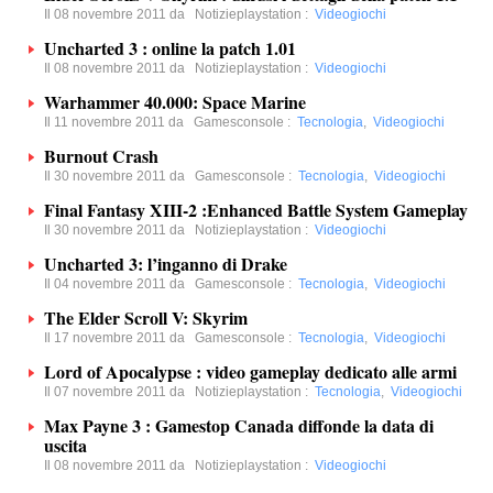
Il 08 novembre 2011 da
Notizieplaystation
:
Videogiochi
Uncharted 3 : online la patch 1.01
Il 08 novembre 2011 da
Notizieplaystation
:
Videogiochi
Warhammer 40.000: Space Marine
Il 11 novembre 2011 da
Gamesconsole
:
Tecnologia
,
Videogiochi
Burnout Crash
Il 30 novembre 2011 da
Gamesconsole
:
Tecnologia
,
Videogiochi
Final Fantasy XIII-2 :Enhanced Battle System Gameplay
Il 30 novembre 2011 da
Notizieplaystation
:
Videogiochi
Uncharted 3: l’inganno di Drake
Il 04 novembre 2011 da
Gamesconsole
:
Tecnologia
,
Videogiochi
The Elder Scroll V: Skyrim
Il 17 novembre 2011 da
Gamesconsole
:
Tecnologia
,
Videogiochi
Lord of Apocalypse : video gameplay dedicato alle armi
Il 07 novembre 2011 da
Notizieplaystation
:
Tecnologia
,
Videogiochi
Max Payne 3 : Gamestop Canada diffonde la data di
uscita
Il 08 novembre 2011 da
Notizieplaystation
:
Videogiochi