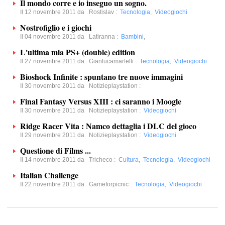
Il mondo corre e io inseguo un sogno.
Il 12 novembre 2011 da
Rostislav
:
Tecnologia
,
Videogiochi
Nostrofiglio e i giochi
Il 04 novembre 2011 da
Latiranna
:
Bambini
,
L'ultima mia PS+ (double) edition
Il 27 novembre 2011 da
Gianlucamartelli
:
Tecnologia
,
Videogiochi
Bioshock Infinite : spuntano tre nuove immagini
Il 30 novembre 2011 da
Notizieplaystation
:
Final Fantasy Versus XIII : ci saranno i Moogle
Il 30 novembre 2011 da
Notizieplaystation
:
Videogiochi
Ridge Racer Vita : Namco dettaglia i DLC del gioco
Il 29 novembre 2011 da
Notizieplaystation
:
Videogiochi
Questione di Films ...
Il 14 novembre 2011 da
Tricheco
:
Cultura
,
Tecnologia
,
Videogiochi
Italian Challenge
Il 22 novembre 2011 da
Gameforpicnic
:
Tecnologia
,
Videogiochi