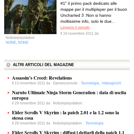
#1" il primo pack dedicato alle
mappe per il multiplayer per il buon
Uncharted 3 :Non si hanno
moltissime info, solo le due...
Leggere il seguito
Il 16 novembre 2011 da
Notizieplaystation
NONE
NONE
,
ALTRI ARTICOLI DEL MAGAZINE
Assassin’s Creed: Revelations
Il 13 novembre 2011 da
Gamesconsole
:
Tecnologia
,
Videogiochi
Naruto Ultimate Ninja Storm Generation : data di uscita
europea
Il 29 novembre 2011 da
Notizieplaystation
:
Elder Scrolls V Skyrim : la patch 2.01 e la 1.2 sono la
stessa cosa
Il 29 novembre 2011 da
Notizieplaystation
:
Tecnologia
Elder Scrolls V Skyrim : diffusi i dettagli della patch 1.1