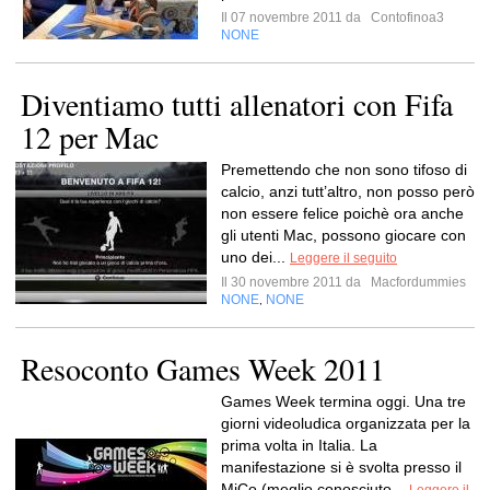
Il 07 novembre 2011 da
Contofinoa3
NONE
Diventiamo tutti allenatori con Fifa
12 per Mac
Premettendo che non sono tifoso di
calcio, anzi tutt’altro, non posso però
non essere felice poichè ora anche
gli utenti Mac, possono giocare con
uno dei...
Leggere il seguito
Il 30 novembre 2011 da
Macfordummies
NONE
NONE
,
Resoconto Games Week 2011
Games Week termina oggi. Una tre
giorni videoludica organizzata per la
prima volta in Italia. La
manifestazione si è svolta presso il
MiCo (meglio conosciuto...