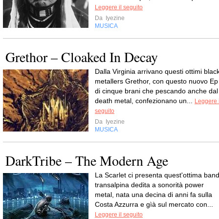
Leggere il seguito
Da
Iyezine
MUSICA
Grethor – Cloaked In Decay
Dalla Virginia arrivano questi ottimi blac
metallers Grethor, con questo nuovo Ep
di cinque brani che pescando anche dal
death metal, confezionano un...
Leggere i
seguito
Da
Iyezine
MUSICA
DarkTribe – The Modern Age
La Scarlet ci presenta quest'ottima ban
transalpina dedita a sonorità power
metal, nata una decina di anni fa sulla
Costa Azzurra e gìà sul mercato con...
Leggere il seguito