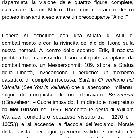
risparmiata la visione delle quattro figure complete,
capitanate da un Mitico Thor con il braccio destro
proteso in avanti a esclamare un preoccupante “A noi!”
L’opera si conclude con una sfilata di stili di
combattimento e con la rivincita del dio del tuono sulla
nuova nemesi. Al centro dello scontro, Erik, il nazista
pentito che, manovrando il suo antiquato aeroplano da
combattimento, un Messerschmitt 109, sfiora la Statua
della Libertà, invocandone il perdono: un momento
catartico, di completa riscossa. Sarà in
Ci vediamo nel
Valhalla
(
See You in Valhalla
) che si spengono i millenari
sogni di conquista di un depravato
Braveheart
((Braveheart – Cuore impavido, film diretto e interpretato
da
Mel Gibson
nel 1995. Racconta le gesta di William
Wallace, condottiero scozzese vissuto tra il 1270 e il
1305.)) e si accende la fiaccola dell’eroismo. Morale
della favola: per ogni guerriero valido e onesto c’è