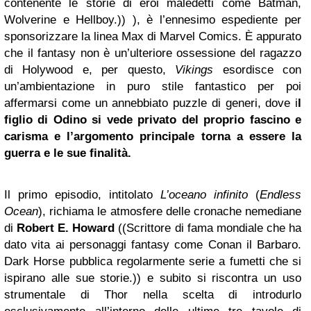
contenente le storie di eroi maledetti come Batman,
Wolverine e Hellboy.)) ), è l’ennesimo espediente per
sponsorizzare la linea Max di Marvel Comics. È appurato
che il fantasy non è un’ulteriore ossessione del ragazzo
di Holywood e, per questo,
Vikings
esordisce con
un’ambientazione in puro stile fantastico per poi
affermarsi come un annebbiato puzzle di generi, dove i
l
figlio di Odino si vede privato del proprio fascino e
carisma e l’argomento principale torna a essere la
guerra e le sue finalità.
Il primo episodio, intitolato
L’oceano infinito
(
Endless
Ocean
), richiama le atmosfere delle cronache nemediane
di
Robert E. Howard
((Scrittore di fama mondiale che ha
dato vita ai personaggi fantasy come Conan il Barbaro.
Dark Horse pubblica regolarmente serie a fumetti che si
ispirano alle sue storie.)) e subito si riscontra un uso
strumentale di Thor nella scelta di introdurlo