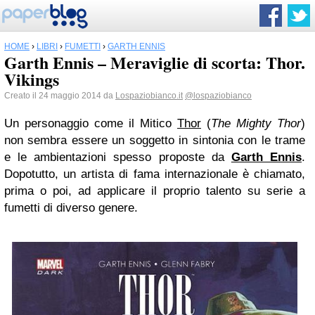
HOME
›
LIBRI
›
FUMETTI
›
GARTH ENNIS
Garth Ennis – Meraviglie di scorta: Thor.
Vikings
Creato il 24 maggio 2014 da
Lospaziobianco.it
@lospaziobianco
Un personaggio come il Mitico
Thor
(
The Mighty Thor
)
non sembra essere un soggetto in sintonia con le trame
e le ambientazioni spesso proposte da
Garth Ennis
.
Dopotutto, un artista di fama internazionale è chiamato,
prima o poi, ad applicare il proprio talento su serie a
fumetti di diverso genere.