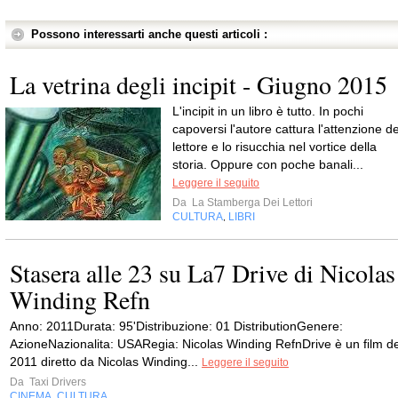
Possono interessarti anche questi articoli :
La vetrina degli incipit - Giugno 2015
L'incipit in un libro è tutto. In pochi
capoversi l'autore cattura l'attenzione de
lettore e lo risucchia nel vortice della
storia. Oppure con poche banali...
Leggere il seguito
Da
La Stamberga Dei Lettori
CULTURA
LIBRI
,
Stasera alle 23 su La7 Drive di Nicolas
Winding Refn
Anno: 2011Durata: 95'Distribuzione: 01 DistributionGenere:
AzioneNazionalita: USARegia: Nicolas Winding RefnDrive è un film de
2011 diretto da Nicolas Winding...
Leggere il seguito
Da
Taxi Drivers
CINEMA
CULTURA
,