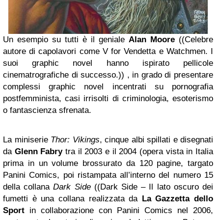
Un esempio su tutti è il geniale
Alan Moore
((Celebre
autore di capolavori come V for Vendetta e Watchmen. I
suoi graphic novel hanno ispirato pellicole
cinematrografiche di successo.)) , in grado di presentare
complessi graphic novel incentrati su pornografia
postfemminista, casi irrisolti di criminologia, esoterismo
o fantascienza sfrenata.
La miniserie
Thor: Vikings
, cinque albi spillati e disegnati
da
Glenn Fabry
tra il 2003 e il 2004 (opera vista in Italia
prima in un volume brossurato da 120 pagine, targato
Panini Comics, poi ristampata all’interno del numero 15
della collana
Dark Side
((Dark Side – Il lato oscuro dei
fumetti è una collana realizzata da
La Gazzetta dello
Sport
in collaborazione con Panini Comics nel 2006,