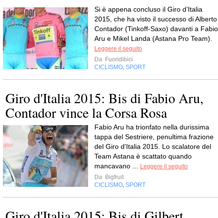
Si è appena concluso il Giro d’Italia
2015, che ha visto il successo di Alberto
Contador (Tinkoff-Saxo) davanti a Fabio
Aru e Mikel Landa (Astana Pro Team).
Leggere il seguito
Da
Fuoridibici
CICLISMO
SPORT
,
Giro d'Italia 2015: Bis di Fabio Aru,
Contador vince la Corsa Rosa
Fabio Aru ha trionfato nella durissima
tappa del Sestriere, penultima frazione
del Giro d'Italia 2015. Lo scalatore del
Team Astana è scattato quando
mancavano ...
Leggere il seguito
Da
Bigfruit
CICLISMO
SPORT
,
Giro d'Italia 2015: Bis di Gilbert,