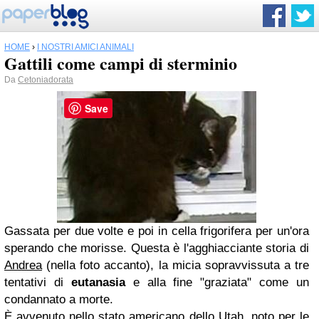
HOME
›
I NOSTRI AMICI ANIMALI
Gattili come campi di sterminio
Da
Cetoniadorata
Save
Gassata per due volte e poi in cella frigorifera per un'ora
sperando che morisse. Questa è l'agghiacciante storia di
Andrea
(nella foto accanto), la micia sopravvissuta a tre
tentativi di
eutanasia
e alla fine "graziata" come un
condannato a morte.
È avvenuto nello stato americano dello Utah, noto per le