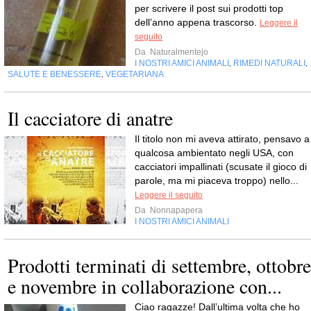
per scrivere il post sui prodotti top
dell’anno appena trascorso.
Leggere il
seguito
Da
Naturalmentejo
I NOSTRI AMICI ANIMALI
RIMEDI NATURALI
,
,
SALUTE E BENESSERE
VEGETARIANA
,
Il cacciatore di anatre
Il titolo non mi aveva attirato, pensavo a
qualcosa ambientato negli USA, con
cacciatori impallinati (scusate il gioco di
parole, ma mi piaceva troppo) nello...
Leggere il seguito
Da
Nonnapapera
I NOSTRI AMICI ANIMALI
Prodotti terminati di settembre, ottobre
e novembre in collaborazione con...
Ciao ragazze! Dall’ultima volta che ho