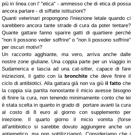
più in linea con l' "etica" - ammesso che di etica di possa
ancora parlare - di siffatte istituzioni?
Quanti veterinari propongono l'iniezione letale quando ci
sarebbero ancora tante strade di cura da poter tentare?
Quante gattare fanno sparire gatti di quartiere perché
"non li possono veder soffrire" o "non li possono soffrire"
per oscuri motivi?
Un racconto agghiante, ma vero, arriva anche dalle
nostre zone giuliane. Una coppia parte per un viaggio in
Sudamerica e lascia ad una cat-sitter, capace di fare
iniziezioni, il gatto con la
bronchite
che deve finire il
ciclo di antibiotici. Alla gattara già non va giù
il fatto
che
la coppia sia partita nonostante il micio avesse bisogno
di finire la cura, non tenendo minimamente conto che lei
è stata scelta in quanto in grado di portare avanti la cura
al costo di 8 euro al giorno con supplemento per
iniezione. Il quarto giorno il micio vomita (forse
all'antibiotico si sarebbe dovuto aggiungere anche un
antiemetico, ma non sottilizziamo). Consideriamo che i