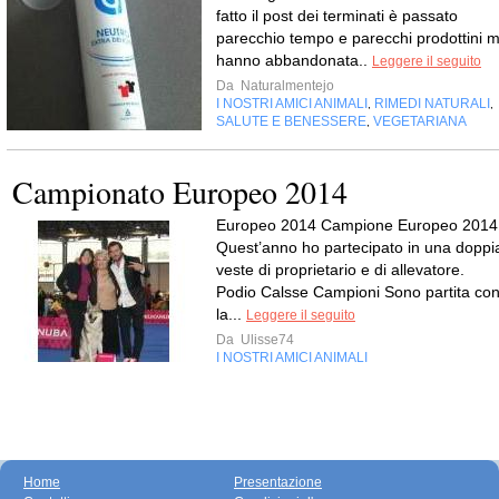
fatto il post dei terminati è passato
parecchio tempo e parecchi prodottini m
hanno abbandonata..
Leggere il seguito
Da
Naturalmentejo
I NOSTRI AMICI ANIMALI
RIMEDI NATURALI
,
,
SALUTE E BENESSERE
VEGETARIANA
,
Campionato Europeo 2014
Europeo 2014 Campione Europeo 2014
Quest’anno ho partecipato in una doppi
veste di proprietario e di allevatore.
Podio Calsse Campioni Sono partita co
la...
Leggere il seguito
Da
Ulisse74
I NOSTRI AMICI ANIMALI
Home
Presentazione