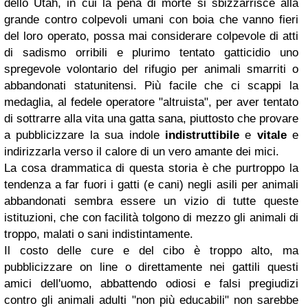
dello Utah, in cui la pena di morte si sbizzarrisce alla
grande contro colpevoli umani con boia che vanno fieri
del loro operato, possa mai considerare colpevole di atti
di sadismo orribili e plurimo tentato gatticidio uno
spregevole volontario del rifugio per animali smarriti o
abbandonati statunitensi. Più facile che ci scappi la
medaglia, al fedele operatore "altruista", per aver tentato
di sottrarre alla vita una gatta sana, piuttosto che provare
a pubblicizzare la sua indole
indistruttibile
e
vitale
e
indirizzarla verso il calore di un
vero
amante dei mici.
La cosa drammatica di questa storia è che purtroppo la
tendenza a far fuori i gatti (e cani) negli asili per animali
abbandonati sembra essere un vizio di tutte queste
istituzioni, che con facilità tolgono di mezzo gli animali di
troppo, malati o sani indistintamente.
Il costo delle cure e del cibo è troppo alto, ma
pubblicizzare on line o direttamente nei gattili questi
amici dell'uomo, abbattendo odiosi e falsi pregiudizi
contro gli animali adulti "non più educabili" non sarebbe