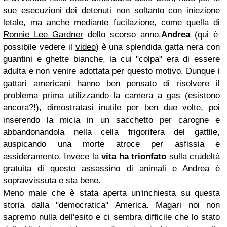
sue esecuzioni dei detenuti non soltanto con iniezione
letale, ma anche mediante fucilazione, come quella di
Ronnie Lee Gardner
dello scorso anno.
Andrea
(qui è
possibile vedere il
video
) è una splendida gatta nera con
guantini e ghette bianche, la cui "colpa" era di essere
adulta e non venire adottata per questo motivo. Dunque i
gattari americani hanno ben pensato di risolvere il
problema prima utilizzando la camera a gas (esistono
ancora?!), dimostratasi inutile per ben due volte, poi
inserendo la micia in un sacchetto per carogne e
abbandonandola nella cella frigorifera del gattile,
auspicando una morte atroce per asfissia e
assideramento. Invece la
vita ha trionfato
sulla crudeltà
gratuita di questo assassino di animali e Andrea è
sopravvissuta e sta bene.
Meno male che è stata aperta un'inchiesta su questa
storia dalla "democratica" America. Magari noi non
sapremo nulla dell'esito e ci sembra difficile che lo stato