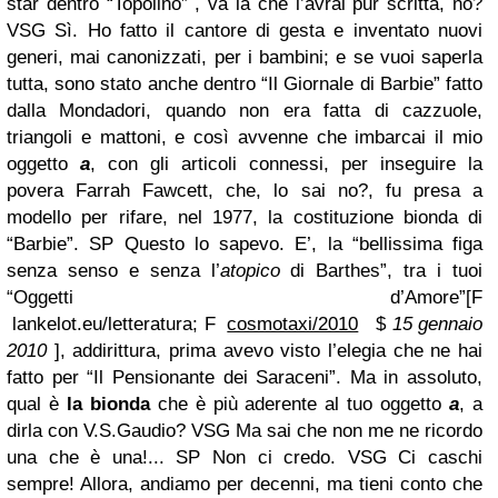
star dentro “Topolino” , va là che l’avrai pur scritta, no?
VSG
Sì. Ho fatto il cantore di gesta e inventato nuovi
generi, mai canonizzati, per i bambini; e se vuoi saperla
tutta, sono stato anche dentro “Il Giornale di Barbie” fatto
dalla Mondadori, quando non era fatta di cazzuole,
triangoli e mattoni, e così avvenne che imbarcai il mio
oggetto
a
, con gli articoli connessi, per inseguire la
povera Farrah Fawcett, che, lo sai no?, fu presa a
modello per rifare, nel 1977, la costituzione bionda di
“Barbie”.
SP
Questo lo sapevo. E’, la “bellissima figa
senza senso e senza l’
atopico
di Barthes”, tra i tuoi
“Oggetti d’Amore”
[
F
lankelot.eu/letteratura;
F
cosmotaxi/2010
$
15 gennaio
2010
]
, addirittura, prima avevo visto l’elegia che ne hai
fatto per “Il Pensionante dei Saraceni”. Ma in assoluto,
qual è
la bionda
che è più aderente al tuo oggetto
a
, a
dirla con V.S.Gaudio?
VSG
Ma sai che non me ne ricordo
una che è una!...
SP
Non ci credo.
VSG
Ci caschi
sempre! Allora, andiamo per decenni, ma tieni conto che