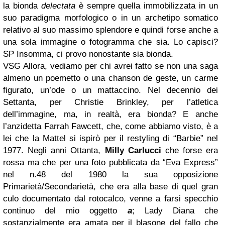
la bionda
delectata
è sempre quella immobilizzata in un
suo paradigma morfologico o in un archetipo somatico
relativo al suo massimo splendore e quindi forse anche a
una sola immagine o fotogramma che sia. Lo capisci?
SP
Insomma, ci provo nonostante sia bionda.
VSG
Allora, vediamo per chi avrei fatto se non una saga
almeno un poemetto o una chanson de geste, un carme
figurato, un’ode o un mattaccino. Nel decennio dei
Settanta, per Christie Brinkley, per l’atletica
dell’immagine, ma, in realtà, era bionda? E anche
l’anzidetta Farrah Fawcett, che, come abbiamo visto, è a
lei che la Mattel si ispirò per il restyling di “Barbie” nel
1977. Negli anni Ottanta,
Milly Carlucci
che forse era
rossa ma che per una foto pubblicata da “Eva Express”
nel n.48 del 1980 la sua opposizione
Primarietà/Secondarietà, che era alla base di quel gran
culo documentato dal rotocalco, venne a farsi specchio
continuo del mio oggetto
a
; Lady Diana che
sostanzialmente era amata per il blasone del fallo che