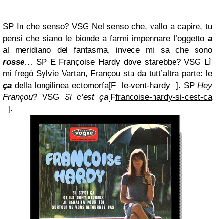
SP
In che senso?
VSG
Nel senso che, vallo a capire, tu
pensi che siano le bionde a farmi impennare l’oggetto
a
al meridiano del fantasma, invece mi sa che sono
rosse
…
SP
E Françoise Hardy dove starebbe?
VSG
Lì
mi fregò Sylvie Vartan, Françou sta da tutt’altra parte: le
ça
della longilinea ectomorfa
[
F
le-vent-hardy
]
.
SP
Hey
Françou
?
VSG
Si c’est ça
[
F
francoise-hardy-si-cest-ca
].