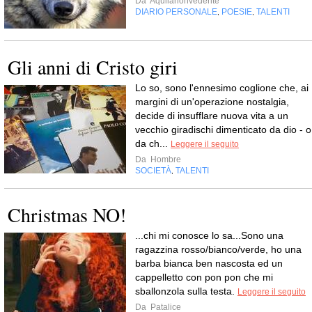
Da
Aquilanonvedente
DIARIO PERSONALE
POESIE
TALENTI
,
,
Gli anni di Cristo giri
Lo so, sono l'ennesimo coglione che, ai
margini di un'operazione nostalgia,
decide di insufflare nuova vita a un
vecchio giradischi dimenticato da dio - o
da ch...
Leggere il seguito
Da
Hombre
SOCIETÀ
TALENTI
,
Christmas NO!
...chi mi conosce lo sa...Sono una
ragazzina rosso/bianco/verde, ho una
barba bianca ben nascosta ed un
cappelletto con pon pon che mi
sballonzola sulla testa.
Leggere il seguito
Da
Patalice