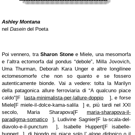
Ashley Montana
nel
Dasein
del Poeta
Poi vennero, tra
Sharon Stone
e Miele, una mesomorfa
e l’altra ectomorfa dal pondus “debole”, Milla Jovovich,
Uma Thurman, Deborah Kara Unger e altre longilinee
ectomesomorfe che non so quanto e se fossero
autenticamente bionde. Vai a vedere: tolta la Marilyn
della patagonica allure ferroviaria di “A qualcuno piace
caldo”
[
F
lasta-minimalista-per-lallure-doppio
]
, e forse
Miele
[
F
miele-il-dolce-kama-salila
]
e, più tardi nel XXI
secolo, Maria Sharapova
[
F
maria-sharapova-il-
paradigma-somatico
]
, Ludivine Sagnier
[
F
la-scala-del-
diavolo-e-il-punctum
]
, Isabelle Huppert
[
F
isabelle-
huppert
]
, di biondo mi piace solo l’
alone didonico
o il