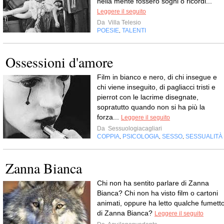
nella mente fossero sogni o ricordi...
Leggere il seguito
Da
Villa Telesio
POESIE
TALENTI
,
Ossessioni d'amore
Film in bianco e nero, di chi insegue e
chi viene inseguito, di pagliacci tristi e
pierrot con le lacrime disegnate,
sopratutto quando non si ha più la
forza...
Leggere il seguito
Da
Sessuologiacagliari
COPPIA
PSICOLOGIA
SESSO
SESSUALITÀ
,
,
,
Zanna Bianca
Chi non ha sentito parlare di Zanna
Bianca? Chi non ha visto film o cartoni
animati, oppure ha letto qualche fumett
di Zanna Bianca?
Leggere il seguito