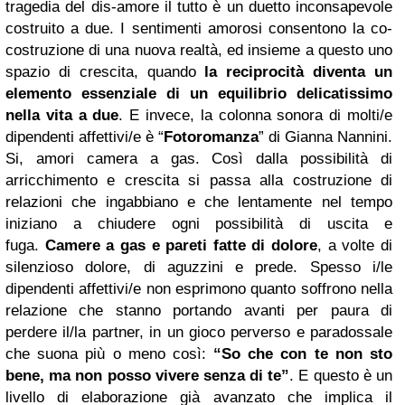
tragedia del dis-amore il tutto è un duetto inconsapevole
costruito a due. I sentimenti amorosi consentono la co-
costruzione di una nuova realtà, ed insieme a questo uno
spazio di crescita, quando
la reciprocità diventa un
elemento essenziale di un equilibrio delicatissimo
nella vita a due
. E invece, la colonna sonora di molti/e
dipendenti affettivi/e è “
Fotoromanza
” di Gianna Nannini.
Si, amori camera a gas. Così dalla possibilità di
arricchimento e crescita si passa alla costruzione di
relazioni che ingabbiano e che lentamente nel tempo
iniziano a chiudere ogni possibilità di uscita e
fuga.
Camere a gas e pareti fatte di dolore
, a volte di
silenzioso dolore, di aguzzini e prede. Spesso i/le
dipendenti affettivi/e non esprimono quanto soffrono nella
relazione che stanno portando avanti per paura di
perdere il/la partner, in un gioco perverso e paradossale
che suona più o meno così:
“So che con te non sto
bene, ma non posso vivere senza di te”
. E questo è un
livello di elaborazione già avanzato che implica il