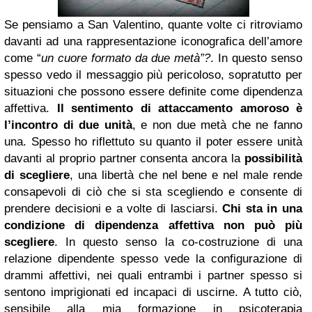
Se pensiamo a San Valentino, quante volte ci ritroviamo
davanti ad una rappresentazione iconografica dell’amore
come “
un cuore formato da due metà”?
. In questo senso
spesso vedo il messaggio più pericoloso, sopratutto per
situazioni che possono essere definite come dipendenza
affettiva.
Il sentimento di attaccamento amoroso è
l’incontro di due unità
, e non due metà che ne fanno
una. Spesso ho riflettuto su quanto il poter essere unità
davanti al proprio partner consenta ancora la
possibilità
di scegliere
, una libertà che nel bene e nel male rende
consapevoli di ciò che si sta scegliendo e consente di
prendere decisioni e a volte di lasciarsi.
Chi sta in una
condizione di dipendenza affettiva non può più
scegliere
. In questo senso la co-costruzione di una
relazione dipendente spesso vede la configurazione di
drammi affettivi, nei quali entrambi i partner spesso si
sentono imprigionati ed incapaci di uscirne. A tutto ciò,
sensibile alla mia formazione in psicoterapia