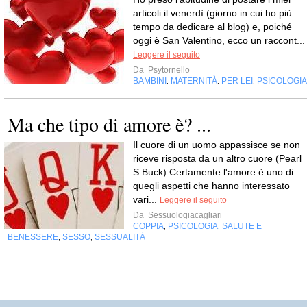
articoli il venerdì (giorno in cui ho più
tempo da dedicare al blog) e, poiché
oggi è San Valentino, ecco un raccont...
Leggere il seguito
Da
Psytornello
BAMBINI
MATERNITÀ
PER LEI
PSICOLOGIA
,
,
,
Ma che tipo di amore è? ...
Il cuore di un uomo appassisce se non
riceve risposta da un altro cuore (Pearl
S.Buck) Certamente l'amore è uno di
quegli aspetti che hanno interessato
vari...
Leggere il seguito
Da
Sessuologiacagliari
COPPIA
PSICOLOGIA
SALUTE E
,
,
BENESSERE
SESSO
SESSUALITÀ
,
,