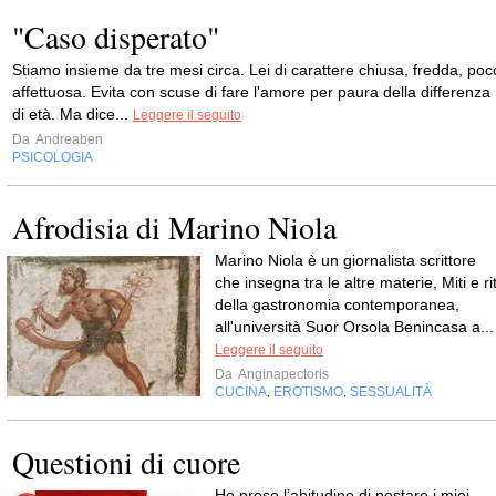
"Caso disperato"
Stiamo insieme da tre mesi circa. Lei di carattere chiusa, fredda, poc
affettuosa. Evita con scuse di fare l'amore per paura della differenza
di età. Ma dice...
Leggere il seguito
Da
Andreaben
PSICOLOGIA
Afrodisia di Marino Niola
Marino Niola è un giornalista scrittore
che insegna tra le altre materie, Miti e rit
della gastronomia contemporanea,
all'università Suor Orsola Benincasa a...
Leggere il seguito
Da
Anginapectoris
CUCINA
EROTISMO
SESSUALITÀ
,
,
Questioni di cuore
Ho preso l’abitudine di postare i miei