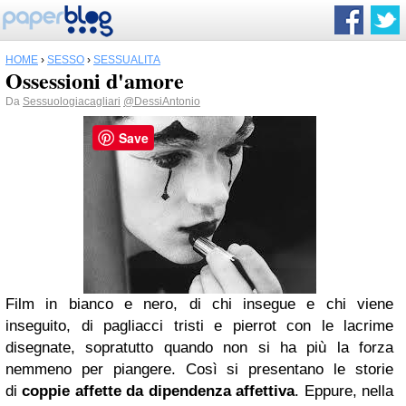
HOME
›
SESSO
›
SESSUALITÀ
Ossessioni d'amore
Da
Sessuologiacagliari
@DessiAntonio
Save
Film in bianco e nero, di chi insegue e chi viene
inseguito, di pagliacci tristi e pierrot con le lacrime
disegnate, sopratutto quando non si ha più la forza
nemmeno per piangere. Così si presentano le storie
di
coppie affette da dipendenza affettiva
. Eppure, nella