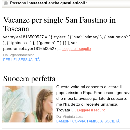
Possono interessarti anche questi articoli :
Vacanze per single San Faustino in
Toscana
var styles1816500527 = [ { stylers: [ { 'hue': 'primary' }, { 'saturation': '
}, { 'lightness': '' }, { 'gamma': '' } ] } ]; var
panoramioLayer1816500527;...
Leggere il seguito
Da
Vgiandomenico
PER LEI
SESSUALITÀ
,
Suocera perfetta
Questa volta mi consento di citare il
popolarissimo Papa Francesco. Ignorav
che mesi fa avesse parlato di suocere:
me l’ha detto di recente un’amica.
Trovata l...
Leggere il seguito
Da
Virginia Less
BAMBINI
COPPIA
FAMIGLIA
SOCIETÀ
,
,
,