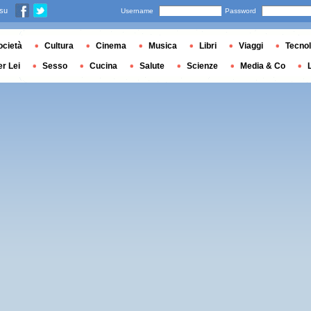
 su
Username
Password
ocietà
Cultura
Cinema
Musica
Libri
Viaggi
Tecnol
er Lei
Sesso
Cucina
Salute
Scienze
Media & Co