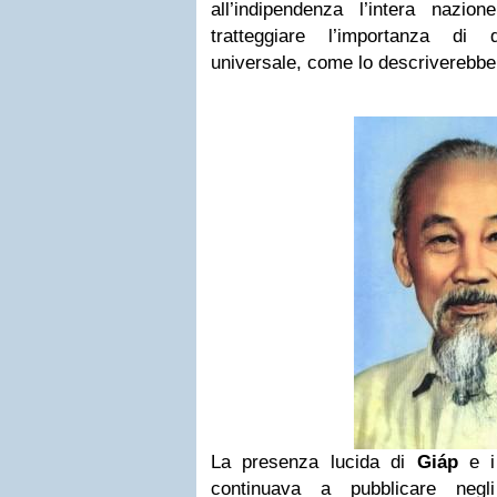
all’
indipendenza
l’intera nazion
tratteggiare
l’importanza di q
universale
, come lo descriverebb
La presenza lucida di
Giáp
e i 
continuava a pubblicare negl