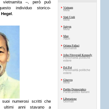
e vietnamita –, però può
Vietnam
uesto individuo storico-
Mete
e
Hegel
.
Stati Uniti
Mete
Saigon
Mete
Mao
Attori
Oriana Fallaci
Giornalisti
John Fitzgerald Kennedy
Personalità politiche
estere
Pol Pot
Personalità politiche
estere
Ginevra
Mete
Partito Democratico
Partiti politici Italiani
Liberazione
suoi numerosi scritti che
Giornali
i ultimi anni stavano a