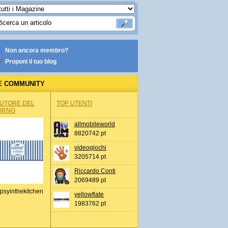
Non ancora membro?
Proponi il tuo blog
E COMMUNITY
AUTORE DEL
TOP UTENTI
ORNO
allmobileworld
8820742 pt
videogiochi
3205714 pt
Riccardo Conti
2069489 pt
psyinthekitchen
yellowflate
1983762 pt