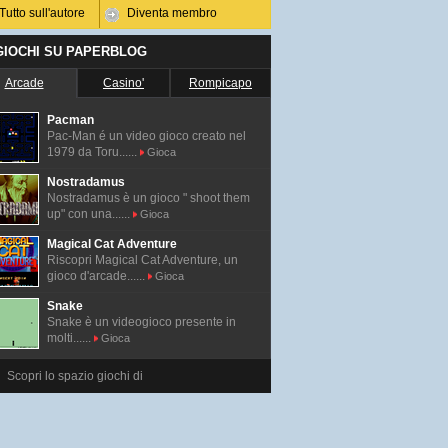
Tutto sull'autore
Diventa membro
 GIOCHI SU PAPERBLOG
Arcade
Casino'
Rompicapo
Pacman
Pac-Man é un video gioco creato nel
1979 da Toru......
Gioca
Nostradamus
Nostradamus è un gioco " shoot them
up" con una......
Gioca
Magical Cat Adventure
Riscopri Magical Cat Adventure, un
gioco d'arcade......
Gioca
Snake
Snake è un videogioco presente in
molti......
Gioca
Scopri lo spazio giochi di