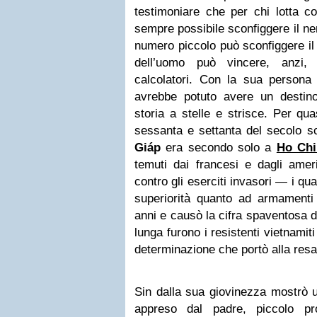
testimoniare che per chi lotta co
sempre possibile sconfiggere il nem
numero piccolo può sconfiggere il
dell’uomo può vincere, anzi,
calcolatori. Con la sua person
avrebbe potuto avere un destino 
storia a stelle e strisce. Per qua
sessanta e settanta del secolo s
Giáp
era secondo solo a
Ho Chi
temuti dai francesi e dagli ameri
contro gli eserciti invasori — i qua
superiorità quanto ad armamenti
anni e causò la cifra spaventosa d
lunga furono i resistenti vietnamit
determinazione che portò alla resa
Sin dalla sua giovinezza mostrò un
appreso dal padre, piccolo pro