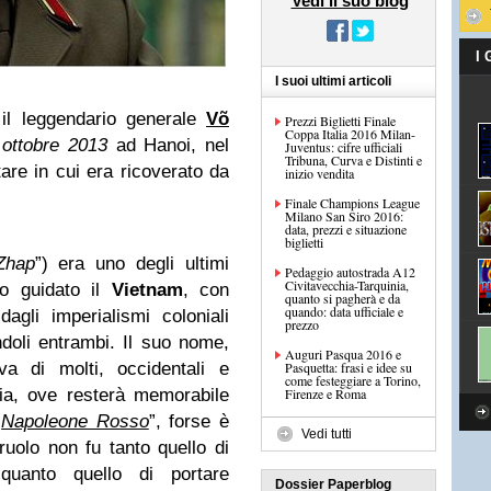
Vedi il suo blog
I
I suoi ultimi articoli
 il leggendario generale
Võ
Prezzi Biglietti Finale
Coppa Italia 2016 Milan-
 ottobre 2013
ad Hanoi, nel
Juventus: cifre ufficiali
Tribuna, Curva e Distinti e
tare in cui era ricoverato da
inizio vendita
Finale Champions League
Milano San Siro 2016:
data, prezzi e situazione
biglietti
Zhap
”) era uno degli ultimi
Pedaggio autostrada A12
Civitavecchia-Tarquinia,
no guidato il
Vietnam
, con
quanto si pagherà e da
quando: data ufficiale e
agli imperialismi coloniali
prezzo
doli entrambi. Il suo nome,
Auguri Pasqua 2016 e
va di molti, occidentali e
Pasquetta: frasi e idee su
come festeggiare a Torino,
toria, ove resterà memorabile
Firenze e Roma
“
Napoleone Rosso
”, forse è
Vedi tutti
ruolo non fu tanto quello di
, quanto quello di portare
Dossier Paperblog