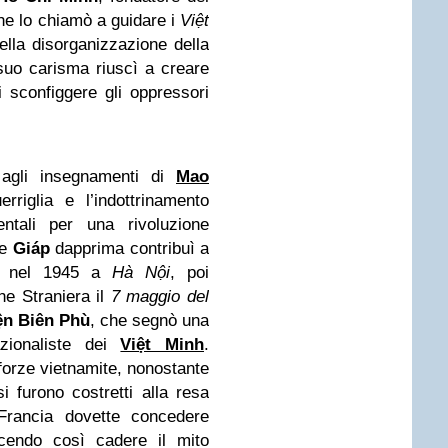
he lo chiamò a guidare i
Việt
della disorganizzazione della
suo carisma riuscì a creare
 sconfiggere gli oppressori
agli insegnamenti di
Mao
erriglia e l’indottrinamento
ntali per una rivoluzione
le
Giáp
dapprima contribuì a
se nel 1945 a
Hà Nội
, poi
ne Straniera il
7 maggio del
iện Biên Phù
, che segnò una
azionaliste dei
Việt Minh
.
 forze vietnamite, nonostante
si furono costretti alla resa
Francia dovette concedere
acendo così cadere il mito