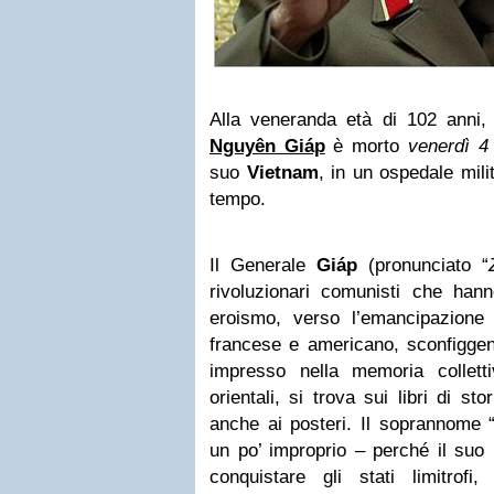
Alla veneranda età di 102 anni,
Nguyên Giáp
è morto
venerdì 4
suo
Vietnam
, in un ospedale mili
tempo.
Il Generale
Giáp
(pronunciato “
rivoluzionari comunisti che han
eroismo, verso l’emancipazione d
francese e americano, sconfiggen
impresso nella memoria colletti
orientali, si trova sui libri di s
anche ai posteri. Il soprannome 
un po’ improprio – perché il suo 
conquistare gli stati limitrofi