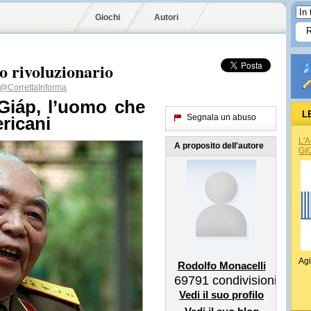
Giochi
Autori
o rivoluzionario
@CorrettaInforma
Giáp
, l’uomo che
L
Segnala un abuso
ricani
L'
A proposito dell'autore
GI
Agi
Rodolfo Monacelli
69791
condivisioni
Vedi il suo profilo