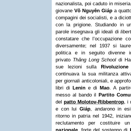
nazionalista, poi caduto in miseria
giovane
Võ Nguyên Giáp
a quatto
compagini dei socialisti, e a dicio
con la prigione. Studiando in 
parole insegnava gli ideali di
liber
constatare che
l’occupazione co
diversamente
; nel 1937 si laur
politica e in seguito divenne in
privato
Thăng Long School
di Han
sue lezioni sulla
Rivoluzione
continuava la sua militanza attiv
per giornali anticoloniali, e approf
libri di
Lenin
e di
Mao
. A parti
messo al bando il
Partito Comu
del
patto Molotov-Ribbentrop
, i
e con lui
Giáp
,
andarono in esi
ritorno in patria nel 1942, inizian
reclutamento per costituire 
nazionale
, forte del sostegno di