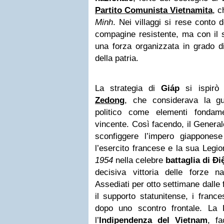
Partito Comunista Vietnamita
, c
Minh
. Nei villaggi si rese conto 
compagine resistente, ma con il 
una forza organizzata in grado di
della patria.
La strategia di
Giáp
si ispirò 
Zedong
, che considerava
la gu
politico come elementi fondame
vincente
. Così facendo, il Genera
sconfiggere l’impero giappone
l’esercito francese e la sua Legio
1954
nella celebre
battaglia di Ð
decisiva vittoria delle forze n
Assediati per otto settimane dalle
il supporto statunitense,
i france
dopo uno scontro frontale. La 
l’
Indipendenza del Vietnam
, f